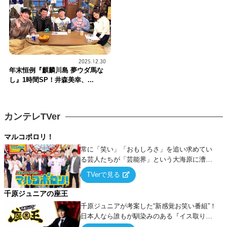
2025.12.30
年末恒例『麒麟川島 夢ウダ馬な
し』1時間SP！井森美幸、...
カンテレTVer
マルコポロリ！
常に「笑い」「おもしろさ」を追い求めてい
る芸人たちが「芸能界」という大海原に漕ぎ
出でて、新たなオモシロ人間を発掘する！
TVerで見る
千原ジュニアの座王
千原ジュニアが考案した“新感覚お笑い番組”！
日本人なら誰もが馴染みのある『イス取りゲ
ーム』をベースに、大喜利・ギャグ・モノボ