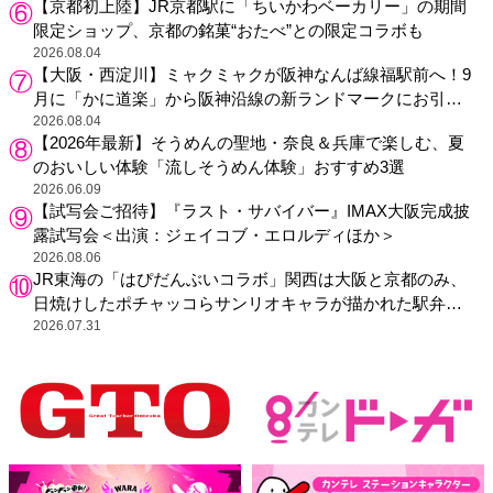
【京都初上陸】JR京都駅に「ちいかわベーカリー」の期間
限定ショップ、京都の銘菓“おたべ”との限定コラボも
2026.08.04
【大阪・西淀川】ミャクミャクが阪神なんば線福駅前へ！9
月に「かに道楽」から阪神沿線の新ランドマークにお引っ
越し
2026.08.04
【2026年最新】そうめんの聖地・奈良＆兵庫で楽しむ、夏
のおいしい体験「流しそうめん体験」おすすめ3選
2026.06.09
【試写会ご招待】『ラスト・サバイバー』IMAX大阪完成披
露試写会＜出演：ジェイコブ・エロルディほか＞
2026.08.06
JR東海の「はぴだんぶいコラボ」関西は大阪と京都のみ、
日焼けしたポチャッコらサンリオキャラが描かれた駅弁や
グッズが登場
2026.07.31