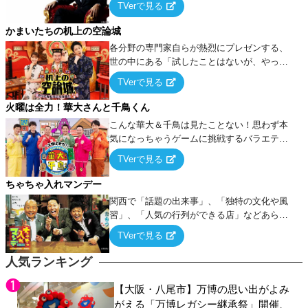
TVerで見る
ケ・歌…など様々なお題で芸人がショートネ
タを競い合う！
かまいたちの机上の空論城
各分野の専門家自らが熱烈にプレゼンする、
世の中にある「試したことはないが、やって
みたらこうなる！…ハズ」という“机上の空
TVerで見る
論”に若手芸人らがカラダを張って挑む！
火曜は全力！華大さんと千鳥くん
こんな華大＆千鳥は見たことない！思わず本
気になっちゃうゲームに挑戦するバラエティ
ー！
TVerで見る
ちゃちゃ入れマンデー
関西で「話題の出来事」、「独特の文化や風
習」、「人気の行列ができる店」などあらゆ
るテーマについて好き放題にちゃちゃを入れ
TVerで見る
ていく関西色を前面に押し出したトークバラ
エティ番組！
人気ランキング
【大阪・八尾市】万博の思い出がよみ
がえる「万博レガシー継承祭」開催、