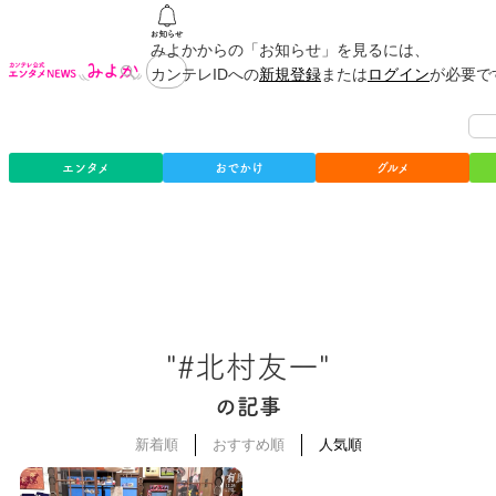
みよかからの「お知らせ」を見るには、
カンテレIDへの
新規登録
または
ログイン
が必要で
エンタメ
おでかけ
グルメ
"#北村友一"
の記事
新着順
おすすめ順
人気順