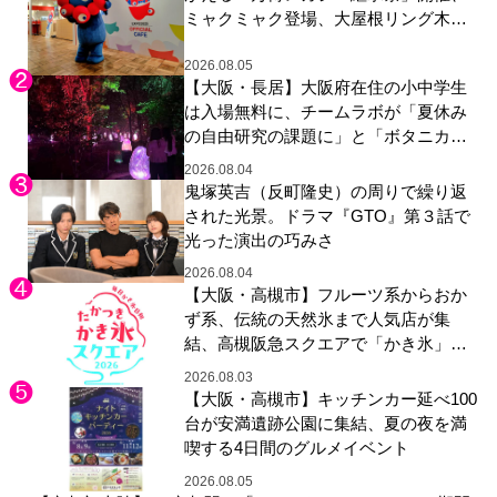
ミャクミャク登場、大屋根リング木材
展示も
2026.08.05
【大阪・長居】大阪府在住の小中学生
は入場無料に、チームラボが「夏休み
の自由研究の課題に」と「ボタニカル
ガーデン 大阪」へ招待
2026.08.04
鬼塚英吉（反町隆史）の周りで繰り返
された光景。ドラマ『GTO』第３話で
光った演出の巧みさ
2026.08.04
【大阪・高槻市】フルーツ系からおか
ず系、伝統の天然氷まで人気店が集
結、高槻阪急スクエアで「かき氷」祭
り
2026.08.03
【大阪・高槻市】キッチンカー延べ100
台が安満遺跡公園に集結、夏の夜を満
喫する4日間のグルメイベント
2026.08.05