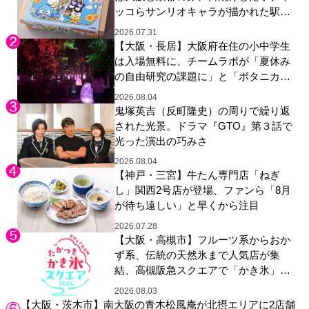
ッコらサンリオキャラが描かれた駅弁
やグッズが登場
2026.07.31
【大阪・長居】大阪府在住の小中学生
は入場無料に、チームラボが「夏休み
の自由研究の課題に」と「ボタニカル
ガーデン 大阪」へ招待
2026.08.04
鬼塚英吉（反町隆史）の周りで繰り返
された光景。ドラマ『GTO』第３話で
光った演出の巧みさ
2026.08.04
【神戸・三宮】牛たん専門店「ねぎ
し」関西2号店が登場、ファンら「8月
が待ち遠しい」と早くから注目
2026.07.28
【大阪・高槻市】フルーツ系からおか
ず系、伝統の天然氷まで人気店が集
結、高槻阪急スクエアで「かき氷」祭
り
2026.08.03
【大阪・茨木市】南大阪の青木松風庵が北摂エリアに2店舗