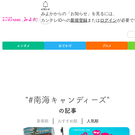
みよかからの「お知らせ」を見るには、
カンテレIDへの
新規登録
または
ログイン
が必要で
エンタメ
おでかけ
グルメ
"#南海キャンディーズ"
の記事
新着順
おすすめ順
人気順