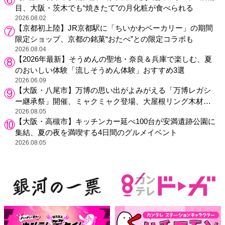
目、大阪・茨木でも“焼きたて”の月化粧が食べられる
2026.08.02
【京都初上陸】JR京都駅に「ちいかわベーカリー」の期間
限定ショップ、京都の銘菓“おたべ”との限定コラボも
2026.08.04
【2026年最新】そうめんの聖地・奈良＆兵庫で楽しむ、夏
のおいしい体験「流しそうめん体験」おすすめ3選
2026.06.09
【大阪・八尾市】万博の思い出がよみがえる「万博レガシ
ー継承祭」開催、ミャクミャク登場、大屋根リング木材展
示も
2026.08.05
【大阪・高槻市】キッチンカー延べ100台が安満遺跡公園に
集結、夏の夜を満喫する4日間のグルメイベント
2026.08.05