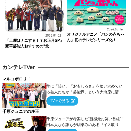
2026.05.16
オリジナルアニメ『パンの赤ちゃ
2026.01.02
ん』初のテレビシリーズ化！...
『土曜はナニする！？お正月SP』
豪華芸能人おすすめの“北...
カンテレTVer
マルコポロリ！
常に「笑い」「おもしろさ」を追い求めてい
る芸人たちが「芸能界」という大海原に漕ぎ
出でて、新たなオモシロ人間を発掘する！
TVerで見る
千原ジュニアの座王
千原ジュニアが考案した“新感覚お笑い番組”！
日本人なら誰もが馴染みのある『イス取りゲ
ーム』をベースに、大喜利・ギャグ・モノボ