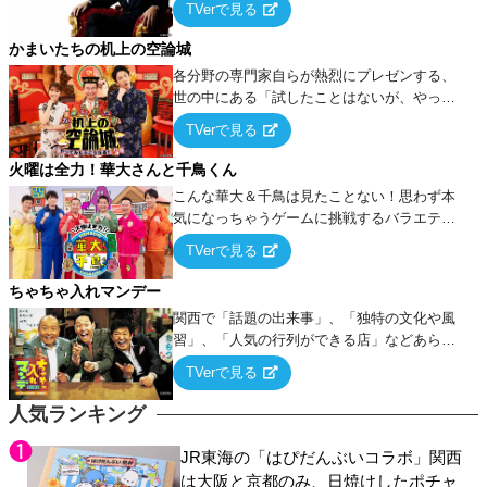
TVerで見る
ケ・歌…など様々なお題で芸人がショートネ
タを競い合う！
かまいたちの机上の空論城
各分野の専門家自らが熱烈にプレゼンする、
世の中にある「試したことはないが、やって
みたらこうなる！…ハズ」という“机上の空
TVerで見る
論”に若手芸人らがカラダを張って挑む！
火曜は全力！華大さんと千鳥くん
こんな華大＆千鳥は見たことない！思わず本
気になっちゃうゲームに挑戦するバラエティ
ー！
TVerで見る
ちゃちゃ入れマンデー
関西で「話題の出来事」、「独特の文化や風
習」、「人気の行列ができる店」などあらゆ
るテーマについて好き放題にちゃちゃを入れ
TVerで見る
ていく関西色を前面に押し出したトークバラ
エティ番組！
人気ランキング
JR東海の「はぴだんぶいコラボ」関西
は大阪と京都のみ、日焼けしたポチャ