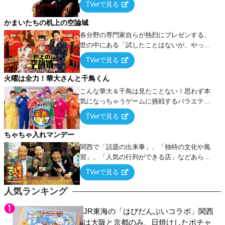
TVerで見る
ケ・歌…など様々なお題で芸人がショートネ
タを競い合う！
かまいたちの机上の空論城
各分野の専門家自らが熱烈にプレゼンする、
世の中にある「試したことはないが、やって
みたらこうなる！…ハズ」という“机上の空
TVerで見る
論”に若手芸人らがカラダを張って挑む！
火曜は全力！華大さんと千鳥くん
こんな華大＆千鳥は見たことない！思わず本
気になっちゃうゲームに挑戦するバラエティ
ー！
TVerで見る
ちゃちゃ入れマンデー
関西で「話題の出来事」、「独特の文化や風
習」、「人気の行列ができる店」などあらゆ
るテーマについて好き放題にちゃちゃを入れ
TVerで見る
ていく関西色を前面に押し出したトークバラ
エティ番組！
人気ランキング
JR東海の「はぴだんぶいコラボ」関西
は大阪と京都のみ、日焼けしたポチャ