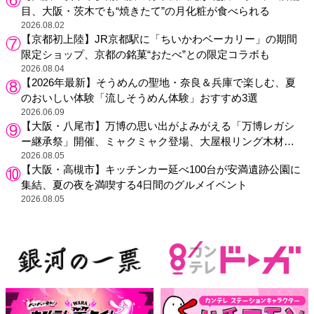
目、大阪・茨木でも“焼きたて”の月化粧が食べられる
2026.08.02
【京都初上陸】JR京都駅に「ちいかわベーカリー」の期間
限定ショップ、京都の銘菓“おたべ”との限定コラボも
2026.08.04
【2026年最新】そうめんの聖地・奈良＆兵庫で楽しむ、夏
のおいしい体験「流しそうめん体験」おすすめ3選
2026.06.09
【大阪・八尾市】万博の思い出がよみがえる「万博レガシ
ー継承祭」開催、ミャクミャク登場、大屋根リング木材展
示も
2026.08.05
【大阪・高槻市】キッチンカー延べ100台が安満遺跡公園に
集結、夏の夜を満喫する4日間のグルメイベント
2026.08.05