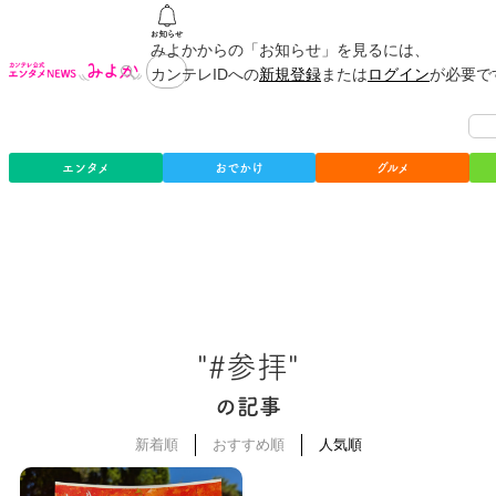
みよかからの「お知らせ」を見るには、
カンテレIDへの
新規登録
または
ログイン
が必要で
エンタメ
おでかけ
グルメ
"#参拝"
の記事
新着順
おすすめ順
人気順