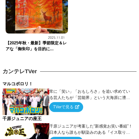
2025.11.01
【2025年秋・最新】季節限定＆レ
アな「御朱印」を目的に...
カンテレTVer
マルコポロリ！
常に「笑い」「おもしろさ」を追い求めてい
る芸人たちが「芸能界」という大海原に漕ぎ
出でて、新たなオモシロ人間を発掘する！
TVerで見る
千原ジュニアの座王
千原ジュニアが考案した“新感覚お笑い番組”！
日本人なら誰もが馴染みのある『イス取りゲ
ーム』をベースに、大喜利・ギャグ・モノボ