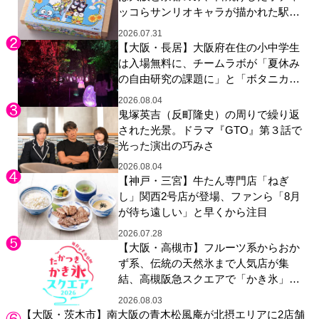
ッコらサンリオキャラが描かれた駅弁
やグッズが登場
2026.07.31
【大阪・長居】大阪府在住の小中学生
は入場無料に、チームラボが「夏休み
の自由研究の課題に」と「ボタニカル
ガーデン 大阪」へ招待
2026.08.04
鬼塚英吉（反町隆史）の周りで繰り返
された光景。ドラマ『GTO』第３話で
光った演出の巧みさ
2026.08.04
【神戸・三宮】牛たん専門店「ねぎ
し」関西2号店が登場、ファンら「8月
が待ち遠しい」と早くから注目
2026.07.28
【大阪・高槻市】フルーツ系からおか
ず系、伝統の天然氷まで人気店が集
結、高槻阪急スクエアで「かき氷」祭
り
2026.08.03
【大阪・茨木市】南大阪の青木松風庵が北摂エリアに2店舗