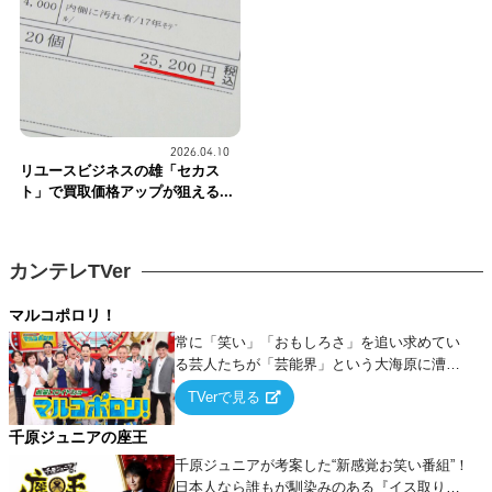
2026.04.10
リユースビジネスの雄「セカス
ト」で買取価格アップが狙える...
カンテレTVer
マルコポロリ！
常に「笑い」「おもしろさ」を追い求めてい
る芸人たちが「芸能界」という大海原に漕ぎ
出でて、新たなオモシロ人間を発掘する！
TVerで見る
千原ジュニアの座王
千原ジュニアが考案した“新感覚お笑い番組”！
日本人なら誰もが馴染みのある『イス取りゲ