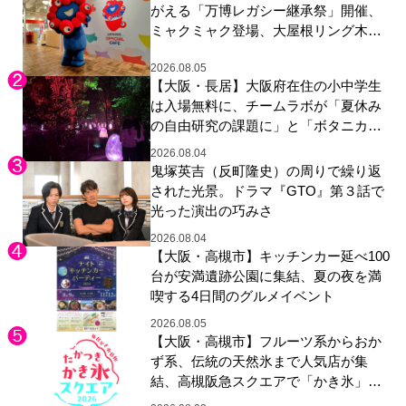
がえる「万博レガシー継承祭」開催、
ミャクミャク登場、大屋根リング木材
展示も
2026.08.05
【大阪・長居】大阪府在住の小中学生
は入場無料に、チームラボが「夏休み
の自由研究の課題に」と「ボタニカル
ガーデン 大阪」へ招待
2026.08.04
鬼塚英吉（反町隆史）の周りで繰り返
された光景。ドラマ『GTO』第３話で
光った演出の巧みさ
2026.08.04
【大阪・高槻市】キッチンカー延べ100
台が安満遺跡公園に集結、夏の夜を満
喫する4日間のグルメイベント
2026.08.05
【大阪・高槻市】フルーツ系からおか
ず系、伝統の天然氷まで人気店が集
結、高槻阪急スクエアで「かき氷」祭
り