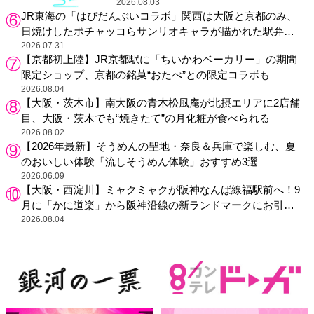
2026.08.03
JR東海の「はぴだんぶいコラボ」関西は大阪と京都のみ、
日焼けしたポチャッコらサンリオキャラが描かれた駅弁や
グッズが登場
2026.07.31
【京都初上陸】JR京都駅に「ちいかわベーカリー」の期間
限定ショップ、京都の銘菓“おたべ”との限定コラボも
2026.08.04
【大阪・茨木市】南大阪の青木松風庵が北摂エリアに2店舗
目、大阪・茨木でも“焼きたて”の月化粧が食べられる
2026.08.02
【2026年最新】そうめんの聖地・奈良＆兵庫で楽しむ、夏
のおいしい体験「流しそうめん体験」おすすめ3選
2026.06.09
【大阪・西淀川】ミャクミャクが阪神なんば線福駅前へ！9
月に「かに道楽」から阪神沿線の新ランドマークにお引っ
越し
2026.08.04