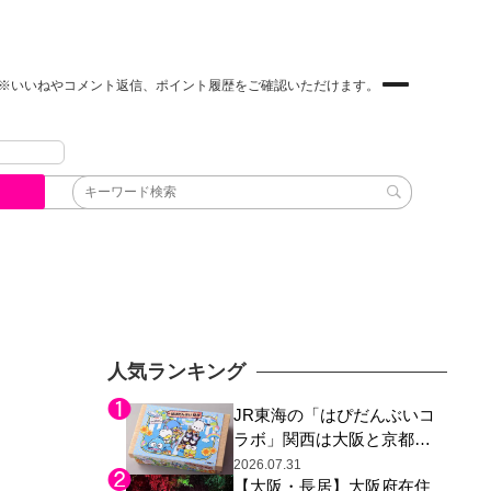
※いいねやコメント返信、ポイント履歴をご確認いただけます。
人気ランキング
JR東海の「はぴだんぶいコ
ラボ」関西は大阪と京都の
み、日焼けしたポチャッコ
2026.07.31
【大阪・長居】大阪府在住
らサンリオキャラが描かれ