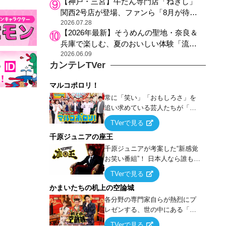
【神戸・三宮】牛たん専門店「ねぎし」
関西2号店が登場、ファンら「8月が待ち
遠しい」と早くから注目
2026.07.28
【2026年最新】そうめんの聖地・奈良＆
兵庫で楽しむ、夏のおいしい体験「流し
そうめん体験」おすすめ3選
2026.06.09
カンテレTVer
マルコポロリ！
常に「笑い」「おもしろさ」を
追い求めている芸人たちが「芸
能界」という大海原に漕ぎ出で
TVerで見る
て、新たなオモシロ人間を発掘
千原ジュニアの座王
する！
千原ジュニアが考案した“新感覚
お笑い番組”！ 日本人なら誰もが
馴染みのある『イス取りゲー
TVerで見る
ム』をベースに、大喜利・ギャ
かまいたちの机上の空論城
グ・モノボケ・歌…など様々な
お題で芸人がショートネタを競
各分野の専門家自らが熱烈にプ
い合う！
レゼンする、世の中にある「試
したことはないが、やってみた
TVerで見る