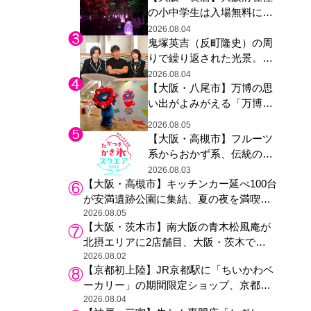
の小中学生は入場無料に、
た駅弁やグッズが登場
チームラボが「夏休みの自
2026.08.04
鬼塚英吉（反町隆史）の周
由研究の課題に」と「ボタ
りで繰り返された光景。ド
ニカルガーデン 大阪」へ招
ラマ『GTO』第３話で光っ
待
2026.08.04
【大阪・八尾市】万博の思
た演出の巧みさ
い出がよみがえる「万博レ
ガシー継承祭」開催、ミャ
2026.08.05
クミャク登場、大屋根リン
【大阪・高槻市】フルーツ
グ木材展示も
系からおかず系、伝統の天
然氷まで人気店が集結、高
2026.08.03
【大阪・高槻市】キッチンカー延べ100台
槻阪急スクエアで「かき
が安満遺跡公園に集結、夏の夜を満喫す
氷」祭り
る4日間のグルメイベント
2026.08.05
【大阪・茨木市】南大阪の青木松風庵が
北摂エリアに2店舗目、大阪・茨木で
も“焼きたて”の月化粧が食べられる
2026.08.02
【京都初上陸】JR京都駅に「ちいかわベ
ーカリー」の期間限定ショップ、京都の
銘菓“おたべ”との限定コラボも
2026.08.04