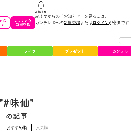
みよかからの「お知らせ」を見るには、
レID
カンテレID
カンテレIDへの
新規登録
または
ログイン
が必要です
イン
新規登録
ライフ
プレゼント
カンテレ
"#味仙"
の記事
おすすめ順
人気順