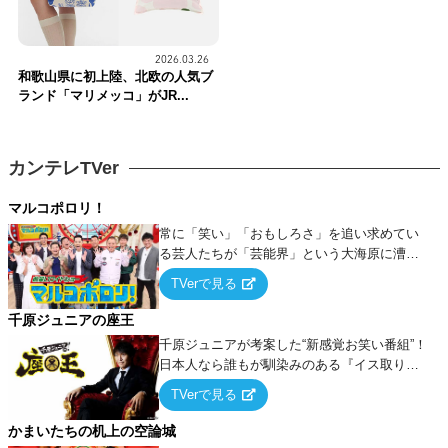
2026.03.26
和歌山県に初上陸、北欧の人気ブ
ランド「マリメッコ」がJR...
カンテレTVer
マルコポロリ！
常に「笑い」「おもしろさ」を追い求めてい
る芸人たちが「芸能界」という大海原に漕ぎ
出でて、新たなオモシロ人間を発掘する！
TVerで見る
千原ジュニアの座王
千原ジュニアが考案した“新感覚お笑い番組”！
日本人なら誰もが馴染みのある『イス取りゲ
ーム』をベースに、大喜利・ギャグ・モノボ
TVerで見る
ケ・歌…など様々なお題で芸人がショートネ
タを競い合う！
かまいたちの机上の空論城