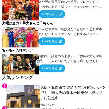
各分野の専門家自らが熱烈にプレゼンする、
世の中にある「試したことはないが、やって
みたらこうなる！…ハズ」という“机上の空
TVerで見る
論”に若手芸人らがカラダを張って挑む！
火曜は全力！華大さんと千鳥くん
こんな華大＆千鳥は見たことない！思わず本
気になっちゃうゲームに挑戦するバラエティ
ー！
TVerで見る
ちゃちゃ入れマンデー
関西で「話題の出来事」、「独特の文化や風
習」、「人気の行列ができる店」などあらゆ
るテーマについて好き放題にちゃちゃを入れ
TVerで見る
ていく関西色を前面に押し出したトークバラ
エティ番組！
人気ランキング
大阪・箕面市で“焼きたて”月化粧がいつ
でも、南大阪の青木松風庵が北摂エリ
アに初進出
2026.07.28