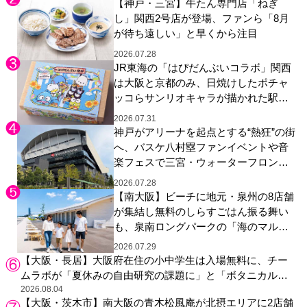
【神戸・三宮】牛たん専門店「ねぎ
し」関西2号店が登場、ファンら「8月
が待ち遠しい」と早くから注目
2026.07.28
JR東海の「はぴだんぶいコラボ」関西
は大阪と京都のみ、日焼けしたポチャ
ッコらサンリオキャラが描かれた駅弁
やグッズが登場
2026.07.31
神戸がアリーナを起点とする“熱狂”の街
へ、バスケ八村塁ファンイベントや音
楽フェスで三宮・ウォーターフロント
を活性化
2026.07.28
【南大阪】ビーチに地元・泉州の8店舗
が集結し無料のしらすごはん振る舞い
も、泉南ロングパークの「海のマルシ
ェ」がリニューアル！
2026.07.29
【大阪・長居】大阪府在住の小中学生は入場無料に、チー
ムラボが「夏休みの自由研究の課題に」と「ボタニカルガ
ーデン 大阪」へ招待
2026.08.04
【大阪・茨木市】南大阪の青木松風庵が北摂エリアに2店舗