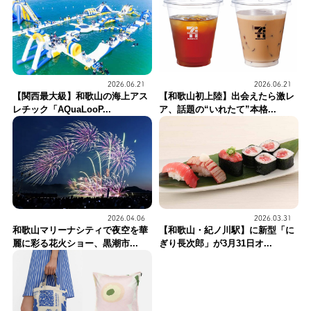
2026.06.21
2026.06.21
【関西最大級】和歌山の海上アス
【和歌山初上陸】出会えたら激レ
レチック「AQuaLooP...
ア、話題の“いれたて”本格...
2026.04.06
2026.03.31
和歌山マリーナシティで夜空を華
【和歌山・紀ノ川駅】に新型「に
麗に彩る花火ショー、黒潮市...
ぎり長次郎」が3月31日オ...