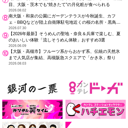
目、大阪・茨木でも“焼きたて”の月化粧が食べられる
2026.08.02
南大阪・和泉の公園にガーデンテラスが今秋誕生、カフ
ェ・BBQなどが陸上自衛隊駐屯地近くの桜の名所・黒鳥山
公園に
2026.07.30
【2026年最新】そうめんの聖地・奈良＆兵庫で楽しむ、夏
のおいしい体験「流しそうめん体験」おすすめ3選
2026.06.09
【大阪・高槻市】フルーツ系からおかず系、伝統の天然氷
まで人気店が集結、高槻阪急スクエアで「かき氷」祭り
2026.08.03