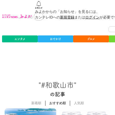
みよかからの「お知らせ」を見るには、
カンテレIDへの
新規登録
または
ログイン
が必要で
エンタメ
おでかけ
グルメ
"#和歌山市"
の記事
新着順
おすすめ順
人気順