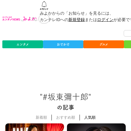
みよかからの「お知らせ」を見るには、
カンテレIDへの
新規登録
または
ログイン
が必要で
エンタメ
おでかけ
グルメ
"#坂東彌十郎"
の記事
新着順
おすすめ順
人気順