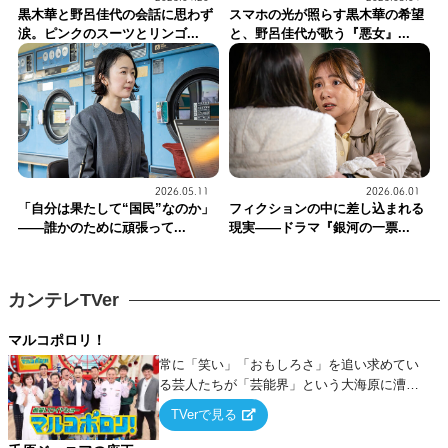
黒木華と野呂佳代の会話に思わず
スマホの光が照らす黒木華の希望
涙。ピンクのスーツとリンゴ...
と、野呂佳代が歌う『悪女』...
2026.05.11
2026.06.01
「自分は果たして“国民”なのか」
フィクションの中に差し込まれる
——誰かのために頑張って...
現実——ドラマ『銀河の一票...
カンテレTVer
マルコポロリ！
常に「笑い」「おもしろさ」を追い求めてい
る芸人たちが「芸能界」という大海原に漕ぎ
出でて、新たなオモシロ人間を発掘する！
TVerで見る