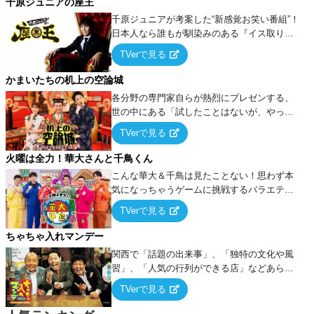
千原ジュニアの座王
千原ジュニアが考案した“新感覚お笑い番組”！
日本人なら誰もが馴染みのある『イス取りゲ
ーム』をベースに、大喜利・ギャグ・モノボ
TVerで見る
ケ・歌…など様々なお題で芸人がショートネ
タを競い合う！
かまいたちの机上の空論城
各分野の専門家自らが熱烈にプレゼンする、
世の中にある「試したことはないが、やって
みたらこうなる！…ハズ」という“机上の空
TVerで見る
論”に若手芸人らがカラダを張って挑む！
火曜は全力！華大さんと千鳥くん
こんな華大＆千鳥は見たことない！思わず本
気になっちゃうゲームに挑戦するバラエティ
ー！
TVerで見る
ちゃちゃ入れマンデー
関西で「話題の出来事」、「独特の文化や風
習」、「人気の行列ができる店」などあらゆ
るテーマについて好き放題にちゃちゃを入れ
TVerで見る
ていく関西色を前面に押し出したトークバラ
エティ番組！