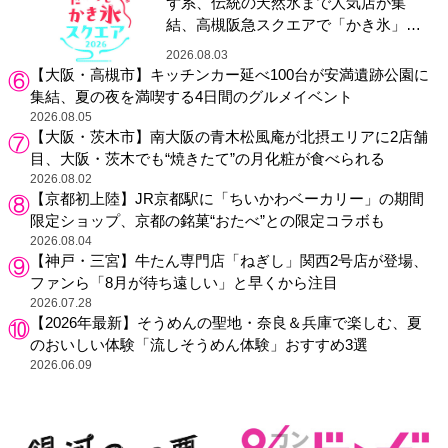
ず系、伝統の天然氷まで人気店が集
結、高槻阪急スクエアで「かき氷」祭
り
2026.08.03
【大阪・高槻市】キッチンカー延べ100台が安満遺跡公園に
集結、夏の夜を満喫する4日間のグルメイベント
2026.08.05
【大阪・茨木市】南大阪の青木松風庵が北摂エリアに2店舗
目、大阪・茨木でも“焼きたて”の月化粧が食べられる
2026.08.02
【京都初上陸】JR京都駅に「ちいかわベーカリー」の期間
限定ショップ、京都の銘菓“おたべ”との限定コラボも
2026.08.04
【神戸・三宮】牛たん専門店「ねぎし」関西2号店が登場、
ファンら「8月が待ち遠しい」と早くから注目
2026.07.28
【2026年最新】そうめんの聖地・奈良＆兵庫で楽しむ、夏
のおいしい体験「流しそうめん体験」おすすめ3選
2026.06.09