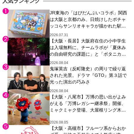
人気ランキング
JR東海の「はぴだんぶいコラボ」関西
は大阪と京都のみ、日焼けしたポチャ
ッコらサンリオキャラが描かれた駅弁
やグッズが登場
2026.07.31
【大阪・長居】大阪府在住の小中学生
は入場無料に、チームラボが「夏休み
の自由研究の課題に」と「ボタニカル
ガーデン 大阪」へ招待
2026.08.04
鬼塚英吉（反町隆史）の周りで繰り返
された光景。ドラマ『GTO』第３話で
光った演出の巧みさ
2026.08.04
【大阪・八尾市】万博の思い出がよみ
がえる「万博レガシー継承祭」開催、
ミャクミャク登場、大屋根リング木材
展示も
2026.08.05
【大阪・高槻市】フルーツ系からおか