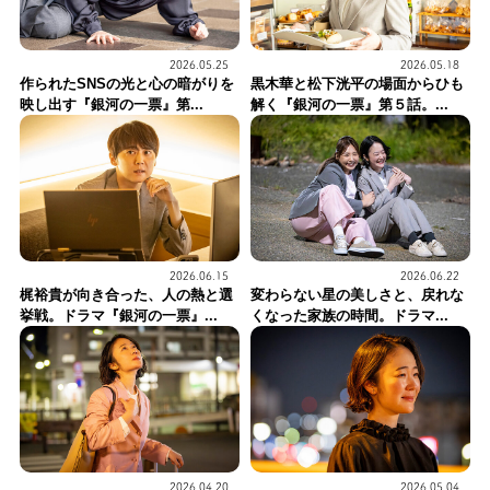
2026.05.25
2026.05.18
作られたSNSの光と心の暗がりを
黒木華と松下洸平の場面からひも
映し出す『銀河の一票』第...
解く『銀河の一票』第５話。...
2026.06.15
2026.06.22
梶裕貴が向き合った、人の熱と選
変わらない星の美しさと、戻れな
挙戦。ドラマ『銀河の一票』...
くなった家族の時間。ドラマ...
2026.04.20
2026.05.04