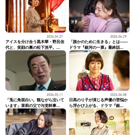
2026.04.27
2026.06.29
アイスを分け合う黒木華・野呂佳
「誰かのために生きる」とは——
代と、笑顔の裏の松下洸平。...
ドラマ『銀河の一票』最終話...
2026.05.11
2026.06.08
「兎に角面白い。観ながら泣いて
日髙のり子が演じる声優の苦悩か
います」茉莉の父で与党幹事...
ら浮かび上がる、ドラマ『銀...