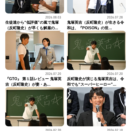
2026.07.28
2026.08.03
鬼塚英吉（反町隆史）が生きる令
生徒達から“低評価”の嵐で鬼塚
和は、『POISON』の世...
（反町隆史）が早くも解雇の...
2026.07.20
2026.07.20
反町隆史が演じる鬼塚英吉は、令
『GTO』 第１話レビュー 鬼塚英
和でも“スーパーヒーロー”...
吉（反町隆史）が妻・あ...
2026.07.20
2026.07.10