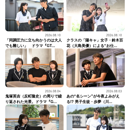
2026.08.10
2026.08.10
「同調圧力に立ち向かうのは大人
クラスの「陽キャ」女子・鈴木百
でも難しい」 ドラマ『GT...
花（大島美優）による“お仕...
2026.08.04
2026.08.03
鬼塚英吉（反町隆史）の周りで繰
あの“名シーン”が今夜よみがえ
り返された光景。ドラマ『G...
る!? 男子生徒・歩夢（川...