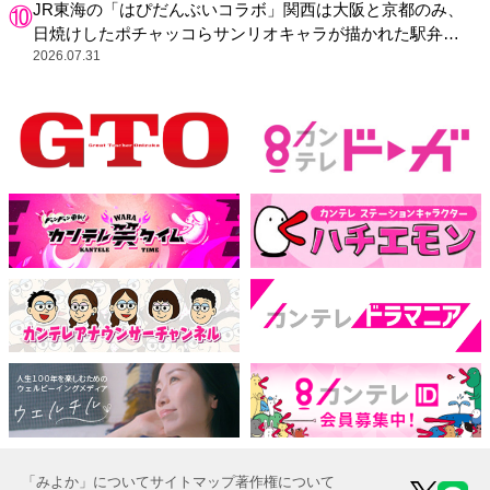
JR東海の「はぴだんぶいコラボ」関西は大阪と京都のみ、
日焼けしたポチャッコらサンリオキャラが描かれた駅弁や
グッズが登場
2026.07.31
「みよか」について
サイトマップ
著作権について