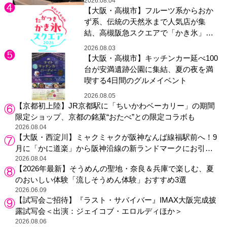
2026.08.04
【大阪・高槻市】フルーツ系からおか
ず系、伝統の天然氷まで人気店が集
結、高槻阪急スクエアで「かき氷」祭
り
2026.08.03
【大阪・高槻市】キッチンカー延べ100
台が安満遺跡公園に集結、夏の夜を満
喫する4日間のグルメイベント
2026.08.05
【京都初上陸】JR京都駅に「ちいかわベーカリー」の期間
限定ショップ、京都の銘菓“おたべ”との限定コラボも
2026.08.04
【大阪・西淀川】ミャクミャクが阪神なんば線福駅前へ！9
月に「かに道楽」から阪神沿線の新ランドマークにお引っ
越し
2026.08.04
【2026年最新】そうめんの聖地・奈良＆兵庫で楽しむ、夏
のおいしい体験「流しそうめん体験」おすすめ3選
2026.06.09
【試写会ご招待】『ラスト・サバイバー』IMAX大阪完成披
露試写会＜出演：ジェイコブ・エロルディほか＞
2026.08.06