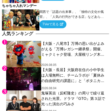
ちゃちゃ入れマンデー
関西で「話題の出来事」、「独特の文化や風
習」、「人気の行列ができる店」などあらゆ
るテーマについて好き放題にちゃちゃを入れ
TVerで見る
ていく関西色を前面に押し出したトークバラ
エティ番組！
人気ランキング
【大阪・八尾市】万博の思い出がよみ
がえる「万博レガシー継承祭」開催、
ミャクミャク登場、大屋根リング木材
展示も
2026.08.05
【大阪・長居】大阪府在住の小中学生
は入場無料に、チームラボが「夏休み
の自由研究の課題に」と「ボタニカル
ガーデン 大阪」へ招待
2026.08.04
鬼塚英吉（反町隆史）の周りで繰り返
された光景。ドラマ『GTO』第３話で
光った演出の巧みさ