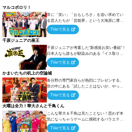
マルコポロリ！
常に「笑い」「おもしろさ」を追い求めてい
る芸人たちが「芸能界」という大海原に漕ぎ
出でて、新たなオモシロ人間を発掘する！
TVerで見る
千原ジュニアの座王
千原ジュニアが考案した“新感覚お笑い番組”！
日本人なら誰もが馴染みのある『イス取りゲ
ーム』をベースに、大喜利・ギャグ・モノボ
TVerで見る
ケ・歌…など様々なお題で芸人がショートネ
タを競い合う！
かまいたちの机上の空論城
各分野の専門家自らが熱烈にプレゼンする、
世の中にある「試したことはないが、やって
みたらこうなる！…ハズ」という“机上の空
TVerで見る
論”に若手芸人らがカラダを張って挑む！
火曜は全力！華大さんと千鳥くん
こんな華大＆千鳥は見たことない！思わず本
気になっちゃうゲームに挑戦するバラエティ
ー！
TVerで見る