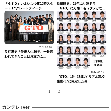
『ＧＴＯ』いよいよ今夜10時スタ
反町隆史、28年ぶり連ドラ
ート！“グレートティーチ...
『GTO』に万感「もうダメかな...
2026.07.10
反町隆史「俳優人生30年、一番言
われてきたことは鬼塚のこ...
2026.05.31
『GTO』15～17歳の“リアル高校
生世代”に限定した異...
1
2
カンテレTVer