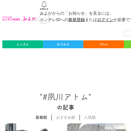
みよかからの「お知らせ」を見るには、
カンテレIDへの
新規登録
または
ログイン
が必要で
エンタメ
おでかけ
グルメ
"#夙川アトム"
の記事
新着順
おすすめ順
人気順