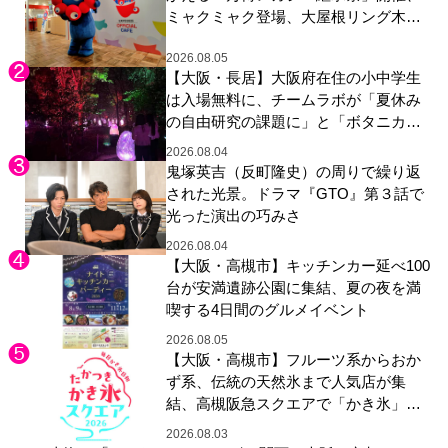
ミャクミャク登場、大屋根リング木材
展示も
2026.08.05
【大阪・長居】大阪府在住の小中学生
は入場無料に、チームラボが「夏休み
の自由研究の課題に」と「ボタニカル
ガーデン 大阪」へ招待
2026.08.04
鬼塚英吉（反町隆史）の周りで繰り返
された光景。ドラマ『GTO』第３話で
光った演出の巧みさ
2026.08.04
【大阪・高槻市】キッチンカー延べ100
台が安満遺跡公園に集結、夏の夜を満
喫する4日間のグルメイベント
2026.08.05
【大阪・高槻市】フルーツ系からおか
ず系、伝統の天然氷まで人気店が集
結、高槻阪急スクエアで「かき氷」祭
り
2026.08.03