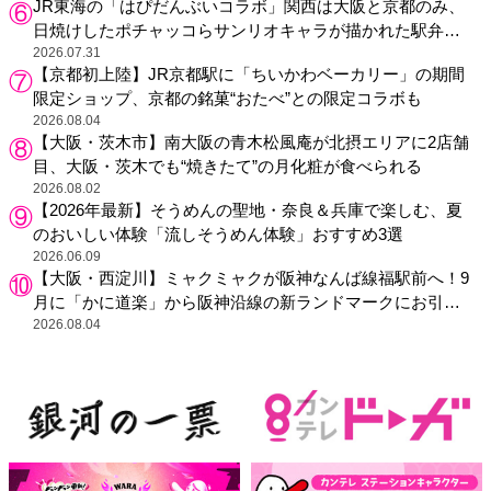
JR東海の「はぴだんぶいコラボ」関西は大阪と京都のみ、
日焼けしたポチャッコらサンリオキャラが描かれた駅弁や
グッズが登場
2026.07.31
【京都初上陸】JR京都駅に「ちいかわベーカリー」の期間
限定ショップ、京都の銘菓“おたべ”との限定コラボも
2026.08.04
【大阪・茨木市】南大阪の青木松風庵が北摂エリアに2店舗
目、大阪・茨木でも“焼きたて”の月化粧が食べられる
2026.08.02
【2026年最新】そうめんの聖地・奈良＆兵庫で楽しむ、夏
のおいしい体験「流しそうめん体験」おすすめ3選
2026.06.09
【大阪・西淀川】ミャクミャクが阪神なんば線福駅前へ！9
月に「かに道楽」から阪神沿線の新ランドマークにお引っ
越し
2026.08.04