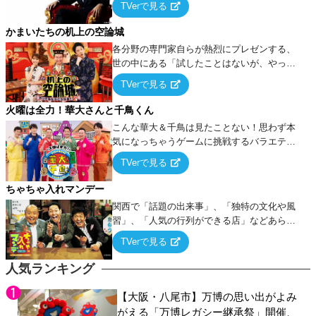
TVerで見る
ケ・歌…など様々なお題で芸人がショートネ
タを競い合う！
かまいたちの机上の空論城
各分野の専門家自らが熱烈にプレゼンする、
世の中にある「試したことはないが、やって
みたらこうなる！…ハズ」という“机上の空
TVerで見る
論”に若手芸人らがカラダを張って挑む！
火曜は全力！華大さんと千鳥くん
こんな華大＆千鳥は見たことない！思わず本
気になっちゃうゲームに挑戦するバラエティ
ー！
TVerで見る
ちゃちゃ入れマンデー
関西で「話題の出来事」、「独特の文化や風
習」、「人気の行列ができる店」などあらゆ
るテーマについて好き放題にちゃちゃを入れ
TVerで見る
ていく関西色を前面に押し出したトークバラ
エティ番組！
人気ランキング
【大阪・八尾市】万博の思い出がよみ
がえる「万博レガシー継承祭」開催、