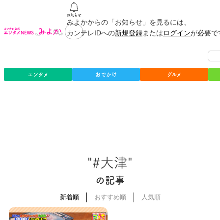
みよかからの「お知らせ」を見るには、
カンテレIDへの
新規登録
または
ログイン
が必要で
エンタメ
おでかけ
グルメ
"#大津"
の記事
新着順
おすすめ順
人気順