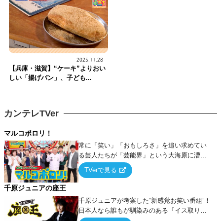
2025.11.28
【兵庫・滋賀】“ケーキ”よりおい
しい「揚げパン」、子ども...
カンテレTVer
マルコポロリ！
常に「笑い」「おもしろさ」を追い求めてい
る芸人たちが「芸能界」という大海原に漕ぎ
出でて、新たなオモシロ人間を発掘する！
TVerで見る
千原ジュニアの座王
千原ジュニアが考案した“新感覚お笑い番組”！
日本人なら誰もが馴染みのある『イス取りゲ
ーム』をベースに、大喜利・ギャグ・モノボ