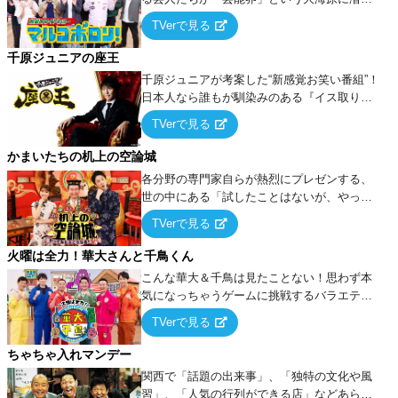
出でて、新たなオモシロ人間を発掘する！
TVerで見る
千原ジュニアの座王
千原ジュニアが考案した“新感覚お笑い番組”！
日本人なら誰もが馴染みのある『イス取りゲ
ーム』をベースに、大喜利・ギャグ・モノボ
TVerで見る
ケ・歌…など様々なお題で芸人がショートネ
タを競い合う！
かまいたちの机上の空論城
各分野の専門家自らが熱烈にプレゼンする、
世の中にある「試したことはないが、やって
みたらこうなる！…ハズ」という“机上の空
TVerで見る
論”に若手芸人らがカラダを張って挑む！
火曜は全力！華大さんと千鳥くん
こんな華大＆千鳥は見たことない！思わず本
気になっちゃうゲームに挑戦するバラエティ
ー！
TVerで見る
ちゃちゃ入れマンデー
関西で「話題の出来事」、「独特の文化や風
習」、「人気の行列ができる店」などあらゆ