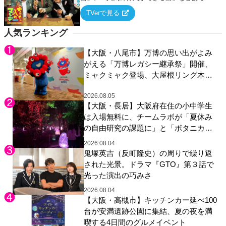
るテーマについて好き放題にちゃちゃを入れ
TVerで見る
ていく関西色を前面に押し出したトークバラ
エティ番組！
人気ランキング
【大阪・八尾市】万博の思い出がよみ
がえる「万博レガシー継承祭」開催、
ミャクミャク登場、大屋根リング木材
展示も
2026.08.05
【大阪・長居】大阪府在住の小中学生
は入場無料に、チームラボが「夏休み
の自由研究の課題に」と「ボタニカル
ガーデン 大阪」へ招待
2026.08.04
鬼塚英吉（反町隆史）の周りで繰り返
された光景。ドラマ『GTO』第３話で
光った演出の巧みさ
2026.08.04
【大阪・高槻市】キッチンカー延べ100
台が安満遺跡公園に集結、夏の夜を満
喫する4日間のグルメイベント