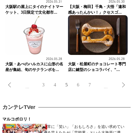
2026.05.31
2026.05.30
大阪駅の屋上にタイのナイトマー
【大阪・梅田】千鳥・大悟「違和
ケット、3日限定で文化都市...
感あったんかい！」クセスゴ...
2026.05.28
2026.05.28
大阪・あべのハルカスに山形の名
大阪・松屋町のチョコレート専門
産が集結、旬のサクランボを...
店に鍵型のショコラパイ、“...
3
4
5
6
7
…
…
カンテレTVer
マルコポロリ！
常に「笑い」「おもしろさ」を追い求めてい
る芸人たちが「芸能界」という大海原に漕ぎ