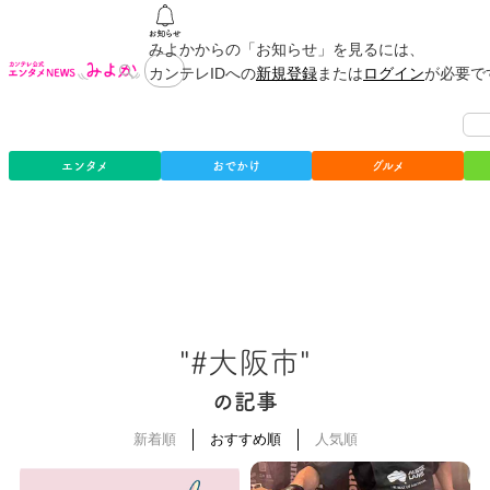
みよかからの「お知らせ」を見るには、
カンテレIDへの
新規登録
または
ログイン
が必要で
エンタメ
おでかけ
グルメ
"#大阪市"
の記事
新着順
おすすめ順
人気順