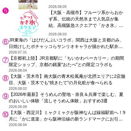
2026.08.05
【大阪・高槻市】フルーツ系からおか
ず系、伝統の天然氷まで人気店が集
結、高槻阪急スクエアで「かき氷」祭
り
2026.08.03
JR東海の「はぴだんぶいコラボ」関西は大阪と京都のみ、
日焼けしたポチャッコらサンリオキャラが描かれた駅弁や
グッズが登場
2026.07.31
【京都初上陸】JR京都駅に「ちいかわベーカリー」の期間
限定ショップ、京都の銘菓“おたべ”との限定コラボも
2026.08.04
【大阪・茨木市】南大阪の青木松風庵が北摂エリアに2店舗
目、大阪・茨木でも“焼きたて”の月化粧が食べられる
2026.08.02
【2026年最新】そうめんの聖地・奈良＆兵庫で楽しむ、夏
のおいしい体験「流しそうめん体験」おすすめ3選
2026.06.09
【大阪・西淀川】ミャクミャクが阪神なんば線福駅前へ！9
月に「かに道楽」から阪神沿線の新ランドマークにお引っ
越し
2026.08.04