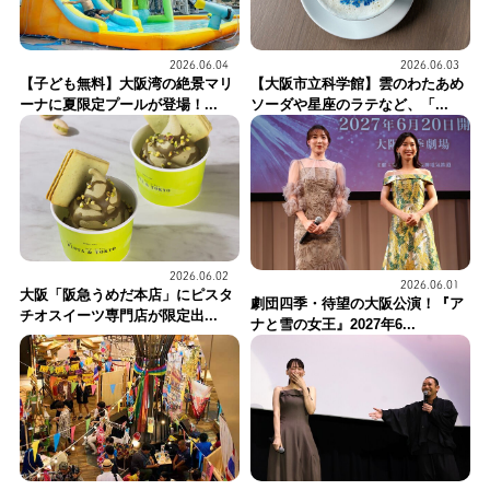
2026.06.04
2026.06.03
【子ども無料】大阪湾の絶景マリ
【大阪市立科学館】雲のわたあめ
ーナに夏限定プールが登場！...
ソーダや星座のラテなど、「...
2026.06.02
2026.06.01
大阪「阪急うめだ本店」にピスタ
劇団四季・待望の大阪公演！『ア
チオスイーツ専門店が限定出...
ナと雪の女王』2027年6...