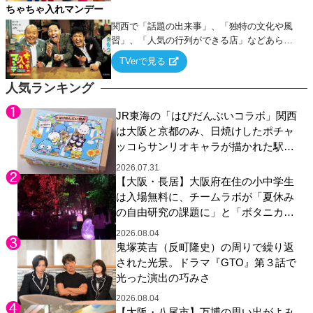
ちゃちゃ入れマンデー
関西で「話題の出来事」、「独特の文化や風
習」、「人気の行列ができる店」などあらゆ
るテーマについて好き放題にちゃちゃを入れ
TVerで見る
ていく関西色を前面に押し出したトークバラ
エティ番組！
人気ランキング
JR東海の「はぴだんぶいコラボ」関西
は大阪と京都のみ、日焼けしたポチャ
ッコらサンリオキャラが描かれた駅弁
やグッズが登場
2026.07.31
【大阪・長居】大阪府在住の小中学生
は入場無料に、チームラボが「夏休み
の自由研究の課題に」と「ボタニカル
ガーデン 大阪」へ招待
2026.08.04
鬼塚英吉（反町隆史）の周りで繰り返
された光景。ドラマ『GTO』第３話で
光った演出の巧みさ
2026.08.04
【大阪・八尾市】万博の思い出がよみ