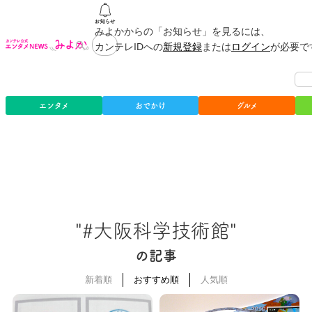
みよかからの「お知らせ」を見るには、
カンテレIDへの
新規登録
または
ログイン
が必要で
エンタメ
おでかけ
グルメ
"#大阪科学技術館"
の記事
新着順
おすすめ順
人気順