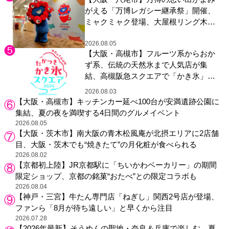
がえる「万博レガシー継承祭」開催、
ミャクミャク登場、大屋根リング木材
展示も
2026.08.05
【大阪・高槻市】フルーツ系からおか
ず系、伝統の天然氷まで人気店が集
結、高槻阪急スクエアで「かき氷」祭
り
2026.08.03
【大阪・高槻市】キッチンカー延べ100台が安満遺跡公園に
集結、夏の夜を満喫する4日間のグルメイベント
2026.08.05
【大阪・茨木市】南大阪の青木松風庵が北摂エリアに2店舗
目、大阪・茨木でも“焼きたて”の月化粧が食べられる
2026.08.02
【京都初上陸】JR京都駅に「ちいかわベーカリー」の期間
限定ショップ、京都の銘菓“おたべ”との限定コラボも
2026.08.04
【神戸・三宮】牛たん専門店「ねぎし」関西2号店が登場、
ファンら「8月が待ち遠しい」と早くから注目
2026.07.28
【2026年最新】そうめんの聖地・奈良＆兵庫で楽しむ、夏