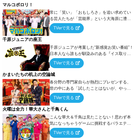
マルコポロリ！
常に「笑い」「おもしろさ」を追い求めてい
る芸人たちが「芸能界」という大海原に漕ぎ
出でて、新たなオモシロ人間を発掘する！
TVerで見る
千原ジュニアの座王
千原ジュニアが考案した“新感覚お笑い番組”！
日本人なら誰もが馴染みのある『イス取りゲ
ーム』をベースに、大喜利・ギャグ・モノボ
TVerで見る
ケ・歌…など様々なお題で芸人がショートネ
タを競い合う！
かまいたちの机上の空論城
各分野の専門家自らが熱烈にプレゼンする、
世の中にある「試したことはないが、やって
みたらこうなる！…ハズ」という“机上の空
TVerで見る
論”に若手芸人らがカラダを張って挑む！
火曜は全力！華大さんと千鳥くん
こんな華大＆千鳥は見たことない！思わず本
気になっちゃうゲームに挑戦するバラエティ
ー！
TVerで見る