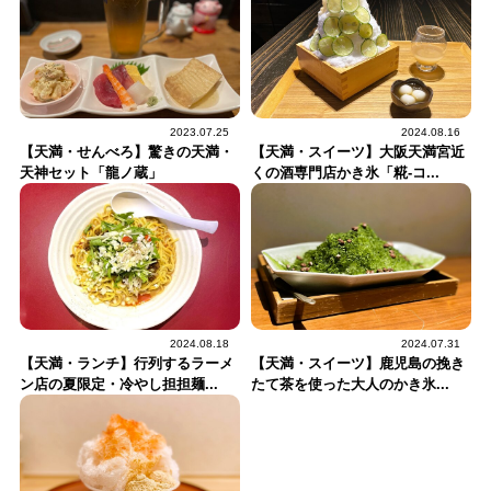
2023.07.25
2024.08.16
【天満・せんべろ】驚きの天満・
【天満・スイーツ】大阪天満宮近
天神セット「龍ノ蔵」
くの酒専門店かき氷「糀‐コ...
2024.08.18
2024.07.31
【天満・ランチ】行列するラーメ
【天満・スイーツ】鹿児島の挽き
ン店の夏限定・冷やし担担麺...
たて茶を使った大人のかき氷...