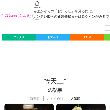
みよかからの「お知らせ」を見るには、
カンテレIDへの
新規登録
または
ログイン
が必要で
エンタメ
おでかけ
グルメ
"#天二"
の記事
新着順
おすすめ順
人気順