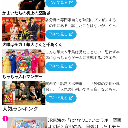
TVerで見る
ケ・歌…など様々なお題で芸人がショートネ
タを競い合う！
かまいたちの机上の空論城
各分野の専門家自らが熱烈にプレゼンする、
世の中にある「試したことはないが、やって
みたらこうなる！…ハズ」という“机上の空
TVerで見る
論”に若手芸人らがカラダを張って挑む！
火曜は全力！華大さんと千鳥くん
こんな華大＆千鳥は見たことない！思わず本
気になっちゃうゲームに挑戦するバラエティ
ー！
TVerで見る
ちゃちゃ入れマンデー
関西で「話題の出来事」、「独特の文化や風
習」、「人気の行列ができる店」などあらゆ
るテーマについて好き放題にちゃちゃを入れ
TVerで見る
ていく関西色を前面に押し出したトークバラ
エティ番組！
人気ランキング
JR東海の「はぴだんぶいコラボ」関西
は大阪と京都のみ、日焼けしたポチャ