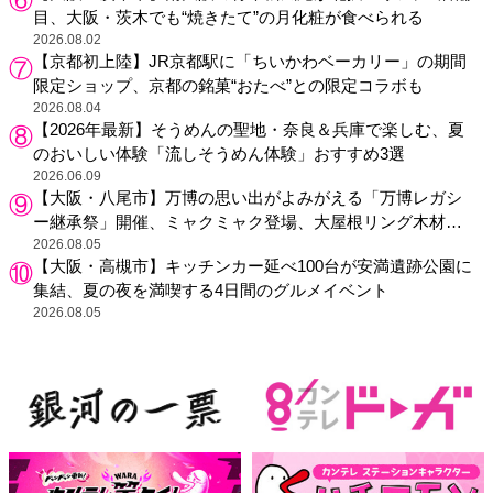
目、大阪・茨木でも“焼きたて”の月化粧が食べられる
2026.08.02
【京都初上陸】JR京都駅に「ちいかわベーカリー」の期間
限定ショップ、京都の銘菓“おたべ”との限定コラボも
2026.08.04
【2026年最新】そうめんの聖地・奈良＆兵庫で楽しむ、夏
のおいしい体験「流しそうめん体験」おすすめ3選
2026.06.09
【大阪・八尾市】万博の思い出がよみがえる「万博レガシ
ー継承祭」開催、ミャクミャク登場、大屋根リング木材展
示も
2026.08.05
【大阪・高槻市】キッチンカー延べ100台が安満遺跡公園に
集結、夏の夜を満喫する4日間のグルメイベント
2026.08.05