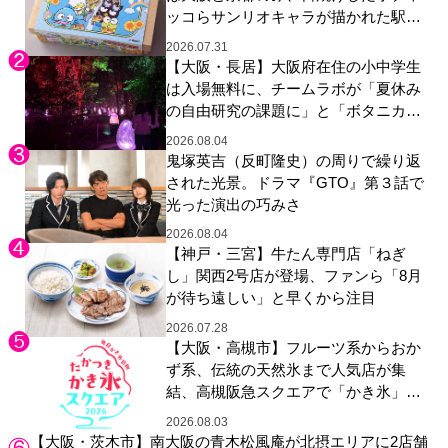
ッコらサンリオキャラが描かれた駅弁
やグッズが登場
2026.07.31
【大阪・長居】大阪府在住の小中学生
は入場無料に、チームラボが「夏休み
の自由研究の課題に」と「ボタニカル
ガーデン 大阪」へ招待
2026.08.04
鬼塚英吉（反町隆史）の周りで繰り返
された光景。ドラマ『GTO』第３話で
光った演出の巧みさ
2026.08.04
【神戸・三宮】牛たん専門店「ねぎ
し」関西2号店が登場、ファンら「8月
が待ち遠しい」と早くから注目
2026.07.28
【大阪・高槻市】フルーツ系からおか
ず系、伝統の天然氷まで人気店が集
結、高槻阪急スクエアで「かき氷」祭
り
2026.08.03
【大阪・茨木市】南大阪の青木松風庵が北摂エリアに2店舗