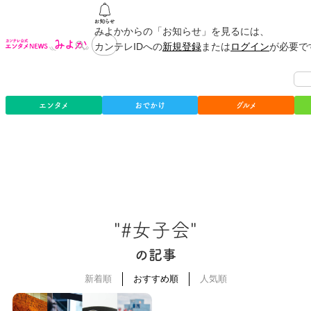
みよかからの「お知らせ」を見るには、
カンテレIDへの
新規登録
または
ログイン
が必要で
エンタメ
おでかけ
グルメ
"#女子会"
の記事
新着順
おすすめ順
人気順