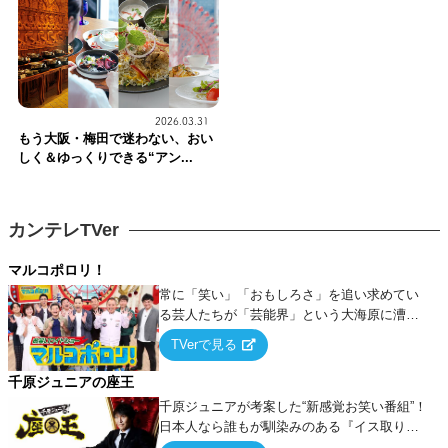
2026.03.31
もう大阪・梅田で迷わない、おい
しく＆ゆっくりできる“アン...
カンテレTVer
マルコポロリ！
常に「笑い」「おもしろさ」を追い求めてい
る芸人たちが「芸能界」という大海原に漕ぎ
出でて、新たなオモシロ人間を発掘する！
TVerで見る
千原ジュニアの座王
千原ジュニアが考案した“新感覚お笑い番組”！
日本人なら誰もが馴染みのある『イス取りゲ
ーム』をベースに、大喜利・ギャグ・モノボ