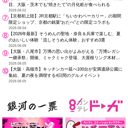
目、大阪・茨木でも“焼きたて”の月化粧が食べられる
2026.08.02
【京都初上陸】JR京都駅に「ちいかわベーカリー」の期間
限定ショップ、京都の銘菓“おたべ”との限定コラボも
2026.08.04
【2026年最新】そうめんの聖地・奈良＆兵庫で楽しむ、夏
のおいしい体験「流しそうめん体験」おすすめ3選
2026.06.09
【大阪・八尾市】万博の思い出がよみがえる「万博レガシ
ー継承祭」開催、ミャクミャク登場、大屋根リング木材展
示も
2026.08.05
【大阪・高槻市】キッチンカー延べ100台が安満遺跡公園に
集結、夏の夜を満喫する4日間のグルメイベント
2026.08.05