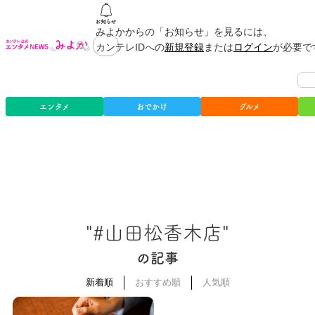
みよかからの「お知らせ」を見るには、
カンテレIDへの
新規登録
または
ログイン
が必要で
エンタメ
おでかけ
グルメ
"#山田松香木店"
の記事
新着順
おすすめ順
人気順