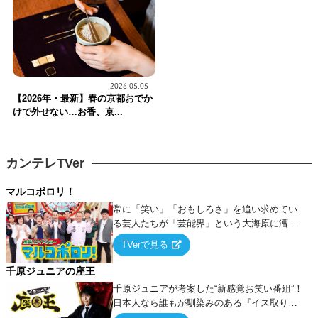
2026.05.05
【2026年・最新】春の京都おでか
けで外せない…お香、京...
カンテレTVer
マルコポロリ！
常に「笑い」「おもしろさ」を追い求めてい
る芸人たちが「芸能界」という大海原に漕ぎ
出でて、新たなオモシロ人間を発掘する！
TVerで見る
千原ジュニアの座王
千原ジュニアが考案した“新感覚お笑い番組”！
日本人なら誰もが馴染みのある『イス取りゲ
ーム』をベースに、大喜利・ギャグ・モノボ