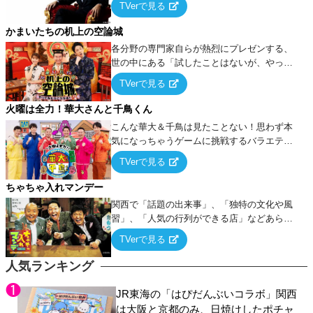
TVerで見る
ケ・歌…など様々なお題で芸人がショートネ
タを競い合う！
かまいたちの机上の空論城
各分野の専門家自らが熱烈にプレゼンする、
世の中にある「試したことはないが、やって
みたらこうなる！…ハズ」という“机上の空
TVerで見る
論”に若手芸人らがカラダを張って挑む！
火曜は全力！華大さんと千鳥くん
こんな華大＆千鳥は見たことない！思わず本
気になっちゃうゲームに挑戦するバラエティ
ー！
TVerで見る
ちゃちゃ入れマンデー
関西で「話題の出来事」、「独特の文化や風
習」、「人気の行列ができる店」などあらゆ
るテーマについて好き放題にちゃちゃを入れ
TVerで見る
ていく関西色を前面に押し出したトークバラ
エティ番組！
人気ランキング
JR東海の「はぴだんぶいコラボ」関西
は大阪と京都のみ、日焼けしたポチャ