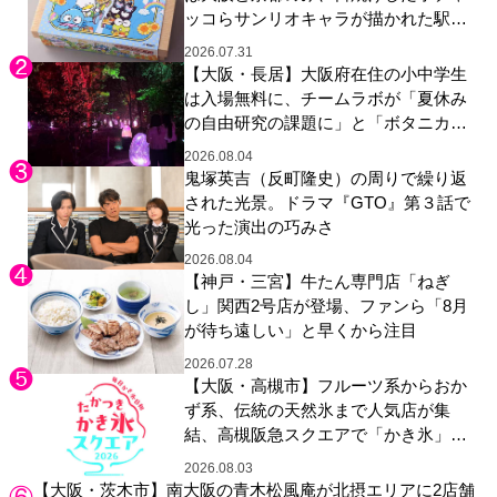
ッコらサンリオキャラが描かれた駅弁
やグッズが登場
2026.07.31
【大阪・長居】大阪府在住の小中学生
は入場無料に、チームラボが「夏休み
の自由研究の課題に」と「ボタニカル
ガーデン 大阪」へ招待
2026.08.04
鬼塚英吉（反町隆史）の周りで繰り返
された光景。ドラマ『GTO』第３話で
光った演出の巧みさ
2026.08.04
【神戸・三宮】牛たん専門店「ねぎ
し」関西2号店が登場、ファンら「8月
が待ち遠しい」と早くから注目
2026.07.28
【大阪・高槻市】フルーツ系からおか
ず系、伝統の天然氷まで人気店が集
結、高槻阪急スクエアで「かき氷」祭
り
2026.08.03
【大阪・茨木市】南大阪の青木松風庵が北摂エリアに2店舗