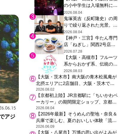
の小中学生は入場無料に、
た駅弁やグッズが登場
チームラボが「夏休みの自
2026.08.04
鬼塚英吉（反町隆史）の周
由研究の課題に」と「ボタ
りで繰り返された光景。ド
ニカルガーデン 大阪」へ招
ラマ『GTO』第３話で光っ
待
2026.08.04
【神戸・三宮】牛たん専門
た演出の巧みさ
店「ねぎし」関西2号店が
登場、ファンら「8月が待
2026.07.28
【大阪・高槻市】フルーツ
ち遠しい」と早くから注目
系からおかず系、伝統の天
然氷まで人気店が集結、高
2026.08.03
【大阪・茨木市】南大阪の青木松風庵が
槻阪急スクエアで「かき
北摂エリアに2店舗目、大阪・茨木で
氷」祭り
も“焼きたて”の月化粧が食べられる
2026.08.02
【京都初上陸】JR京都駅に「ちいかわベ
ーカリー」の期間限定ショップ、京都の
26.06.15
銘菓“おたべ”との限定コラボも
2026.08.04
【2026年最新】そうめんの聖地・奈良＆
でアジ
兵庫で楽しむ、夏のおいしい体験「流し
そうめん体験」おすすめ3選
2026.06.09
【大阪・八尾市】万博の思い出がよみが