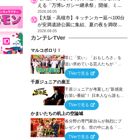
える「万博レガシー継承祭」開催、ミャ
クミャク登場、大屋根リング木材展示も
2026.08.05
【大阪・高槻市】キッチンカー延べ100台
が安満遺跡公園に集結、夏の夜を満喫す
る4日間のグルメイベント
2026.08.05
カンテレTVer
マルコポロリ！
常に「笑い」「おもしろさ」を
追い求めている芸人たちが「芸
能界」という大海原に漕ぎ出で
TVerで見る
て、新たなオモシロ人間を発掘
千原ジュニアの座王
する！
千原ジュニアが考案した“新感覚
お笑い番組”！ 日本人なら誰もが
馴染みのある『イス取りゲー
TVerで見る
ム』をベースに、大喜利・ギャ
かまいたちの机上の空論城
グ・モノボケ・歌…など様々な
お題で芸人がショートネタを競
各分野の専門家自らが熱烈にプ
い合う！
レゼンする、世の中にある「試
したことはないが、やってみた
TVerで見る
らこうなる！…ハズ」という“机