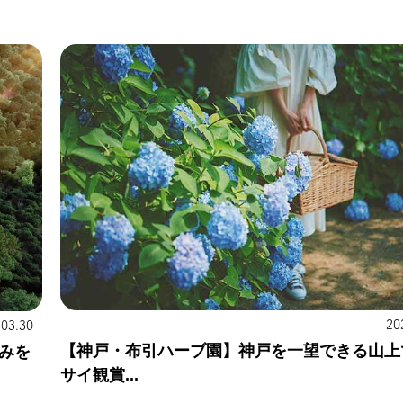
20
.03.30
【神戸・布引ハーブ園】神戸を一望できる山上
みを
サイ観賞...