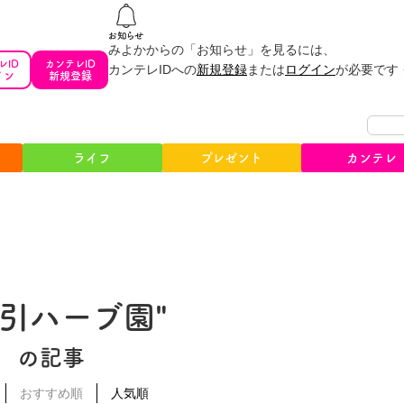
みよかからの「お知らせ」を見るには、
レID
カンテレID
カンテレIDへの
新規登録
または
ログイン
が必要です
イン
新規登録
ライフ
プレゼント
カンテレ
布引ハーブ園"
の記事
おすすめ順
人気順