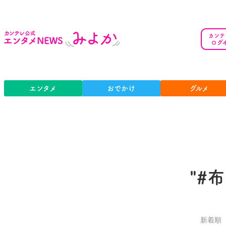
カンテ
ログ
エンタメ
おでかけ
グルメ
"#
新着順