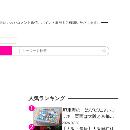
※いいねやコメント返信、ポイント履歴をご確認いただけます。
人気ランキング
JR東海の「はぴだんぶいコ
ラボ」関西は大阪と京都の
み、日焼けしたポチャッコ
2026.07.31
【大阪・長居】大阪府在住
らサンリオキャラが描かれ