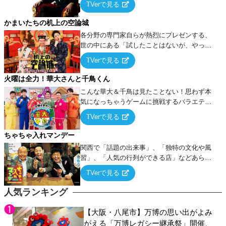
TVerで見る
ケ・歌…など様々なお題で芸人がショートネ
タを競い合う！
かまいたちの机上の空論城
各分野の専門家自らが熱烈にプレゼンする、
世の中にある「試したことはないが、やって
みたらこうなる！…ハズ」という“机上の空
TVerで見る
論”に若手芸人らがカラダを張って挑む！
火曜は全力！華大さんと千鳥くん
こんな華大＆千鳥は見たことない！思わず本
気になっちゃうゲームに挑戦するバラエティ
ー！
TVerで見る
ちゃちゃ入れマンデー
関西で「話題の出来事」、「独特の文化や風
習」、「人気の行列ができる店」などあらゆ
るテーマについて好き放題にちゃちゃを入れ
TVerで見る
ていく関西色を前面に押し出したトークバラ
エティ番組！
人気ランキング
【大阪・八尾市】万博の思い出がよみ
がえる「万博レガシー継承祭」開催、