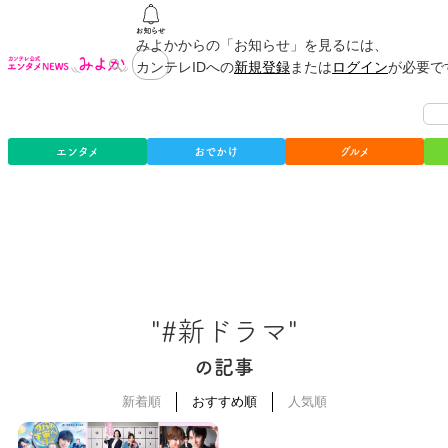
みよかからの「お知らせ」を見るには、
カンテレIDへの
新規登録
または
ログイン
が必要で
エンタメ
おでかけ
グルメ
"#新ドラマ"
の記事
新着順
おすすめ順
人気順