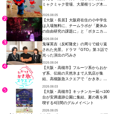
ミャクミャク登場、大屋根リング木材
展示も
2026.08.05
【大阪・長居】大阪府在住の小中学生
は入場無料に、チームラボが「夏休み
の自由研究の課題に」と「ボタニカル
ガーデン 大阪」へ招待
2026.08.04
鬼塚英吉（反町隆史）の周りで繰り返
された光景。ドラマ『GTO』第３話で
光った演出の巧みさ
2026.08.04
【大阪・高槻市】フルーツ系からおか
ず系、伝統の天然氷まで人気店が集
結、高槻阪急スクエアで「かき氷」祭
り
2026.08.03
【大阪・高槻市】キッチンカー延べ100
台が安満遺跡公園に集結、夏の夜を満
喫する4日間のグルメイベント
2026.08.05