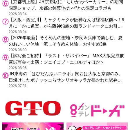
【京都初上陸】JR京都駅に「ちいかわベーカリー」の期間
限定ショップ、京都の銘菓“おたべ”との限定コラボも
2026.08.04
【大阪・西淀川】ミャクミャクが阪神なんば線福駅前へ！9
月に「かに道楽」から阪神沿線の新ランドマークにお引っ
越し
2026.08.04
【2026年最新】そうめんの聖地・奈良＆兵庫で楽しむ、夏
のおいしい体験「流しそうめん体験」おすすめ3選
2026.06.09
【試写会ご招待】『ラスト・サバイバー』IMAX大阪完成披
露試写会＜出演：ジェイコブ・エロルディほか＞
2026.08.06
JR東海の「はぴだんぶいコラボ」関西は大阪と京都のみ、
日焼けしたポチャッコらサンリオキャラが描かれた駅弁や
グッズが登場
2026.07.31