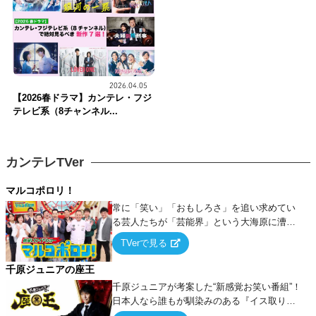
2026.04.05
【2026春ドラマ】カンテレ・フジ
テレビ系（8チャンネル...
カンテレTVer
マルコポロリ！
常に「笑い」「おもしろさ」を追い求めてい
る芸人たちが「芸能界」という大海原に漕ぎ
出でて、新たなオモシロ人間を発掘する！
TVerで見る
千原ジュニアの座王
千原ジュニアが考案した“新感覚お笑い番組”！
日本人なら誰もが馴染みのある『イス取りゲ
ーム』をベースに、大喜利・ギャグ・モノボ