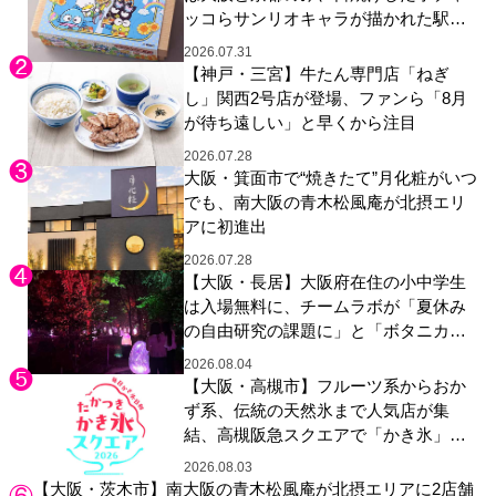
ッコらサンリオキャラが描かれた駅弁
やグッズが登場
2026.07.31
【神戸・三宮】牛たん専門店「ねぎ
し」関西2号店が登場、ファンら「8月
が待ち遠しい」と早くから注目
2026.07.28
大阪・箕面市で“焼きたて”月化粧がいつ
でも、南大阪の青木松風庵が北摂エリ
アに初進出
2026.07.28
【大阪・長居】大阪府在住の小中学生
は入場無料に、チームラボが「夏休み
の自由研究の課題に」と「ボタニカル
ガーデン 大阪」へ招待
2026.08.04
【大阪・高槻市】フルーツ系からおか
ず系、伝統の天然氷まで人気店が集
結、高槻阪急スクエアで「かき氷」祭
り
2026.08.03
【大阪・茨木市】南大阪の青木松風庵が北摂エリアに2店舗