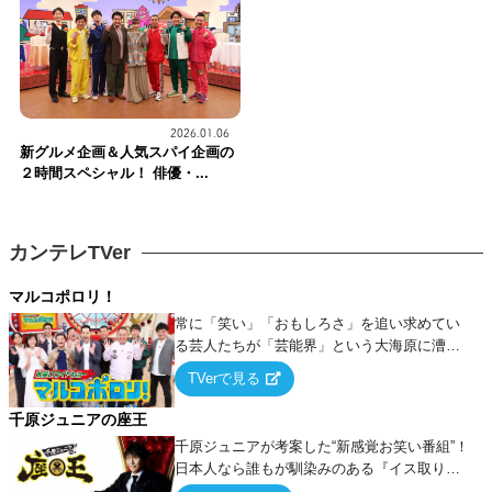
2026.01.06
新グルメ企画＆人気スパイ企画の
２時間スペシャル！ 俳優・...
カンテレTVer
マルコポロリ！
常に「笑い」「おもしろさ」を追い求めてい
る芸人たちが「芸能界」という大海原に漕ぎ
出でて、新たなオモシロ人間を発掘する！
TVerで見る
千原ジュニアの座王
千原ジュニアが考案した“新感覚お笑い番組”！
日本人なら誰もが馴染みのある『イス取りゲ
ーム』をベースに、大喜利・ギャグ・モノボ