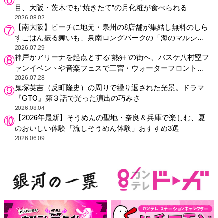
目、大阪・茨木でも“焼きたて”の月化粧が食べられる
2026.08.02
【南大阪】ビーチに地元・泉州の8店舗が集結し無料のしら
すごはん振る舞いも、泉南ロングパークの「海のマルシ
ェ」がリニューアル！
2026.07.29
神戸がアリーナを起点とする“熱狂”の街へ、バスケ八村塁フ
ァンイベントや音楽フェスで三宮・ウォーターフロントを
活性化
2026.07.28
鬼塚英吉（反町隆史）の周りで繰り返された光景。ドラマ
『GTO』第３話で光った演出の巧みさ
2026.08.04
【2026年最新】そうめんの聖地・奈良＆兵庫で楽しむ、夏
のおいしい体験「流しそうめん体験」おすすめ3選
2026.06.09