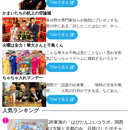
TVerで見る
ケ・歌…など様々なお題で芸人がショートネ
タを競い合う！
かまいたちの机上の空論城
各分野の専門家自らが熱烈にプレゼンする、
世の中にある「試したことはないが、やって
みたらこうなる！…ハズ」という“机上の空
TVerで見る
論”に若手芸人らがカラダを張って挑む！
火曜は全力！華大さんと千鳥くん
こんな華大＆千鳥は見たことない！思わず本
気になっちゃうゲームに挑戦するバラエティ
ー！
TVerで見る
ちゃちゃ入れマンデー
関西で「話題の出来事」、「独特の文化や風
習」、「人気の行列ができる店」などあらゆ
るテーマについて好き放題にちゃちゃを入れ
TVerで見る
ていく関西色を前面に押し出したトークバラ
エティ番組！
人気ランキング
JR東海の「はぴだんぶいコラボ」関西
は大阪と京都のみ、日焼けしたポチャ