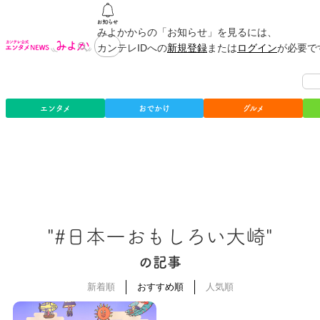
みよかからの「お知らせ」を見るには、
カンテレIDへの
新規登録
または
ログイン
が必要で
エンタメ
おでかけ
グルメ
"#日本一おもしろい大崎"
の記事
新着順
おすすめ順
人気順