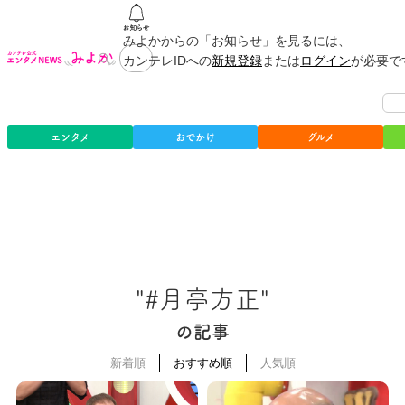
みよかからの「お知らせ」を見るには、
カンテレIDへの
新規登録
または
ログイン
が必要で
エンタメ
おでかけ
グルメ
"#月亭方正"
の記事
新着順
おすすめ順
人気順