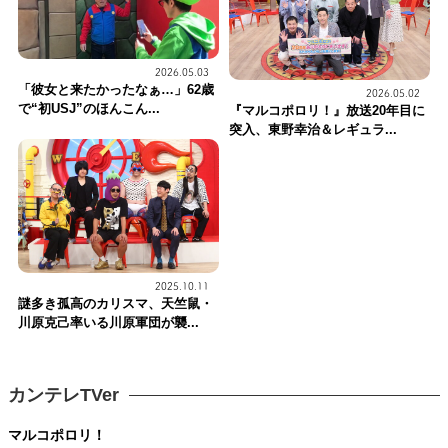
2026.05.03
「彼女と来たかったなぁ…」62歳
2026.05.02
で“初USJ”のほんこん...
『マルコポロリ！』放送20年目に
突入、東野幸治＆レギュラ...
2025.10.11
謎多き孤高のカリスマ、天竺鼠・
川原克己率いる川原軍団が襲...
カンテレTVer
マルコポロリ！