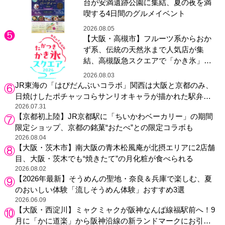
台が安満遺跡公園に集結、夏の夜を満
喫する4日間のグルメイベント
2026.08.05
【大阪・高槻市】フルーツ系からおか
ず系、伝統の天然氷まで人気店が集
結、高槻阪急スクエアで「かき氷」祭
り
2026.08.03
JR東海の「はぴだんぶいコラボ」関西は大阪と京都のみ、
日焼けしたポチャッコらサンリオキャラが描かれた駅弁や
グッズが登場
2026.07.31
【京都初上陸】JR京都駅に「ちいかわベーカリー」の期間
限定ショップ、京都の銘菓“おたべ”との限定コラボも
2026.08.04
【大阪・茨木市】南大阪の青木松風庵が北摂エリアに2店舗
目、大阪・茨木でも“焼きたて”の月化粧が食べられる
2026.08.02
【2026年最新】そうめんの聖地・奈良＆兵庫で楽しむ、夏
のおいしい体験「流しそうめん体験」おすすめ3選
2026.06.09
【大阪・西淀川】ミャクミャクが阪神なんば線福駅前へ！9
月に「かに道楽」から阪神沿線の新ランドマークにお引っ