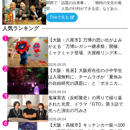
関西で「話題の出来事」、「独特の文化や風
習」、「人気の行列ができる店」などあらゆ
るテーマについて好き放題にちゃちゃを入れ
TVerで見る
ていく関西色を前面に押し出したトークバラ
エティ番組！
人気ランキング
【大阪・八尾市】万博の思い出がよみ
がえる「万博レガシー継承祭」開催、
ミャクミャク登場、大屋根リング木材
展示も
2026.08.05
【大阪・長居】大阪府在住の小中学生
は入場無料に、チームラボが「夏休み
の自由研究の課題に」と「ボタニカル
ガーデン 大阪」へ招待
2026.08.04
鬼塚英吉（反町隆史）の周りで繰り返
された光景。ドラマ『GTO』第３話で
光った演出の巧みさ
2026.08.04
【大阪・高槻市】キッチンカー延べ100