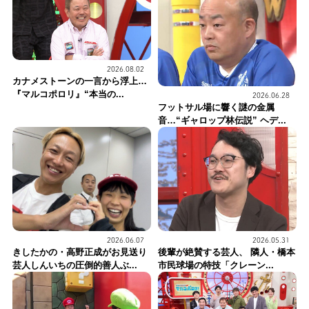
2026.08.02
カナメストーンの一言から浮上…
『マルコポロリ』“本当の...
2026.06.28
フットサル場に響く謎の金属
音…“ギャロップ林伝説” ヘデ...
2026.06.07
2026.05.31
きしたかの・高野正成がお見送り
後輩が絶賛する芸人、 隣人・橋本
芸人しんいちの圧倒的善人ぶ...
市民球場の特技「クレーン...