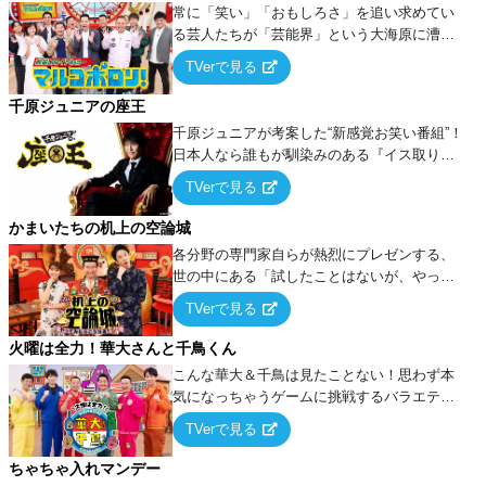
常に「笑い」「おもしろさ」を追い求めてい
る芸人たちが「芸能界」という大海原に漕ぎ
出でて、新たなオモシロ人間を発掘する！
TVerで見る
千原ジュニアの座王
千原ジュニアが考案した“新感覚お笑い番組”！
日本人なら誰もが馴染みのある『イス取りゲ
ーム』をベースに、大喜利・ギャグ・モノボ
TVerで見る
ケ・歌…など様々なお題で芸人がショートネ
タを競い合う！
かまいたちの机上の空論城
各分野の専門家自らが熱烈にプレゼンする、
世の中にある「試したことはないが、やって
みたらこうなる！…ハズ」という“机上の空
TVerで見る
論”に若手芸人らがカラダを張って挑む！
火曜は全力！華大さんと千鳥くん
こんな華大＆千鳥は見たことない！思わず本
気になっちゃうゲームに挑戦するバラエティ
ー！
TVerで見る
ちゃちゃ入れマンデー