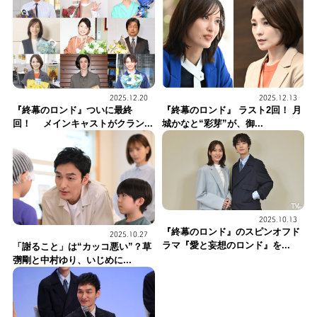
2025.12.20
2025.12.13
『終幕のロンド』ついに最終
『終幕のロンド』 ラスト2回！ 月
回！ メインキャストがクラン...
城かなと“彩芽”が、御...
2025.10.13
『終幕のロンド』のスピンオフド
2025.10.27
ラマ『愛と妄想のロンド』を...
「謝ること」は“カッコ悪い”？草
彅剛と中村ゆり、いじめに...