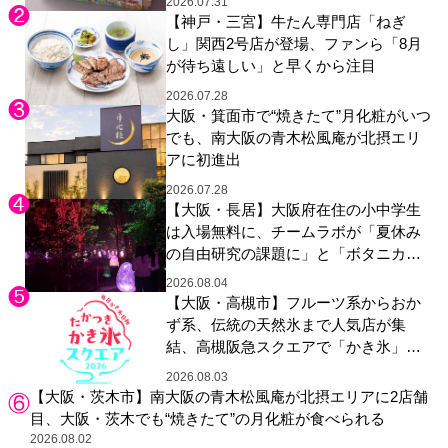
2026.07.31
【神戸・三宮】牛たん専門店「ねぎ
し」関西2号店が登場、ファンら「8月
が待ち遠しい」と早くから注目
2026.07.28
大阪・箕面市で“焼きたて”月化粧がいつ
でも、南大阪の青木松風庵が北摂エリ
アに初進出
2026.07.28
【大阪・長居】大阪府在住の小中学生
は入場無料に、チームラボが「夏休み
の自由研究の課題に」と「ボタニカル
ガーデン 大阪」へ招待
2026.08.04
【大阪・高槻市】フルーツ系からおか
ず系、伝統の天然氷まで人気店が集
結、高槻阪急スクエアで「かき氷」祭
り
2026.08.03
【大阪・茨木市】南大阪の青木松風庵が北摂エリアに2店舗
目、大阪・茨木でも“焼きたて”の月化粧が食べられる
2026.08.02