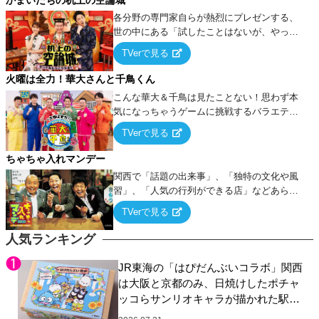
各分野の専門家自らが熱烈にプレゼンする、
世の中にある「試したことはないが、やって
みたらこうなる！…ハズ」という“机上の空
TVerで見る
論”に若手芸人らがカラダを張って挑む！
火曜は全力！華大さんと千鳥くん
こんな華大＆千鳥は見たことない！思わず本
気になっちゃうゲームに挑戦するバラエティ
ー！
TVerで見る
ちゃちゃ入れマンデー
関西で「話題の出来事」、「独特の文化や風
習」、「人気の行列ができる店」などあらゆ
るテーマについて好き放題にちゃちゃを入れ
TVerで見る
ていく関西色を前面に押し出したトークバラ
エティ番組！
人気ランキング
JR東海の「はぴだんぶいコラボ」関西
は大阪と京都のみ、日焼けしたポチャ
ッコらサンリオキャラが描かれた駅弁
やグッズが登場