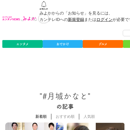
みよかからの「お知らせ」を見るには、
カンテレIDへの
新規登録
または
ログイン
が必要で
エンタメ
おでかけ
グルメ
"#月城かなと"
の記事
新着順
おすすめ順
人気順