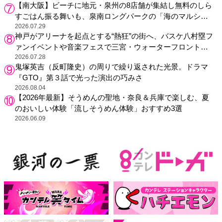
【南大阪】ビーチに地元・泉州の8店舗が集結し無料のしら
すごはん振る舞いも、泉南ロングパークの「海のマルシ
ェ」がリニューアル！
2026.07.29
神戸がアリーナを起点とする“熱狂”の街へ、バスケ八村塁フ
ァンイベントや音楽フェスで三宮・ウォーターフロントを
活性化
2026.07.28
鬼塚英吉（反町隆史）の周りで繰り返された光景。ドラマ
『GTO』第３話で光った演出の巧みさ
2026.08.04
【2026年最新】そうめんの聖地・奈良＆兵庫で楽しむ、夏
のおいしい体験「流しそうめん体験」おすすめ3選
2026.06.09