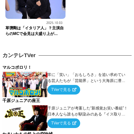
2025.10.03
草彅剛は「イタリア人」？主演自
らのMCで会見は大盛り上が...
カンテレTVer
マルコポロリ！
常に「笑い」「おもしろさ」を追い求めてい
る芸人たちが「芸能界」という大海原に漕ぎ
出でて、新たなオモシロ人間を発掘する！
TVerで見る
千原ジュニアの座王
千原ジュニアが考案した“新感覚お笑い番組”！
日本人なら誰もが馴染みのある『イス取りゲ
ーム』をベースに、大喜利・ギャグ・モノボ
TVerで見る
ケ・歌…など様々なお題で芸人がショートネ
タを競い合う！
かまいたちの机上の空論城