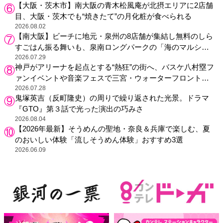
【大阪・茨木市】南大阪の青木松風庵が北摂エリアに2店舗
目、大阪・茨木でも“焼きたて”の月化粧が食べられる
2026.08.02
【南大阪】ビーチに地元・泉州の8店舗が集結し無料のしら
すごはん振る舞いも、泉南ロングパークの「海のマルシ
ェ」がリニューアル！
2026.07.29
神戸がアリーナを起点とする“熱狂”の街へ、バスケ八村塁フ
ァンイベントや音楽フェスで三宮・ウォーターフロントを
活性化
2026.07.28
鬼塚英吉（反町隆史）の周りで繰り返された光景。ドラマ
『GTO』第３話で光った演出の巧みさ
2026.08.04
【2026年最新】そうめんの聖地・奈良＆兵庫で楽しむ、夏
のおいしい体験「流しそうめん体験」おすすめ3選
2026.06.09