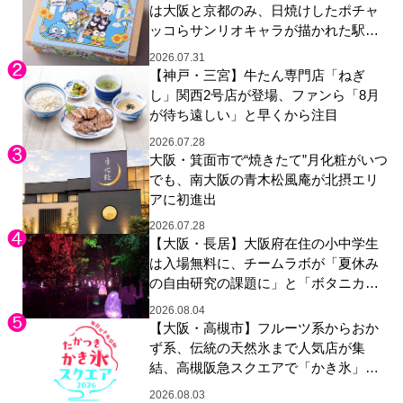
は大阪と京都のみ、日焼けしたポチャ
ッコらサンリオキャラが描かれた駅弁
やグッズが登場
2026.07.31
【神戸・三宮】牛たん専門店「ねぎ
し」関西2号店が登場、ファンら「8月
が待ち遠しい」と早くから注目
2026.07.28
大阪・箕面市で“焼きたて”月化粧がいつ
でも、南大阪の青木松風庵が北摂エリ
アに初進出
2026.07.28
【大阪・長居】大阪府在住の小中学生
は入場無料に、チームラボが「夏休み
の自由研究の課題に」と「ボタニカル
ガーデン 大阪」へ招待
2026.08.04
【大阪・高槻市】フルーツ系からおか
ず系、伝統の天然氷まで人気店が集
結、高槻阪急スクエアで「かき氷」祭
り
2026.08.03