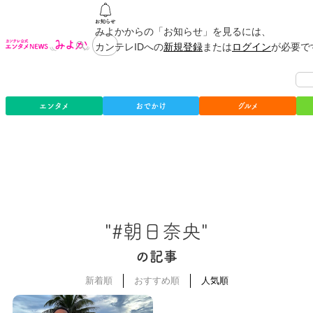
みよかからの「お知らせ」を見るには、
カンテレIDへの
新規登録
または
ログイン
が必要で
エンタメ
おでかけ
グルメ
"#朝日奈央"
の記事
新着順
おすすめ順
人気順