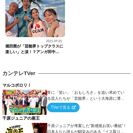
2025.09.05
堀田茜が「芸能界トップクラスに
楽しい」と涙！？アンガ田中...
カンテレTVer
マルコポロリ！
常に「笑い」「おもしろさ」を追い求めてい
る芸人たちが「芸能界」という大海原に漕ぎ
出でて、新たなオモシロ人間を発掘する！
TVerで見る
千原ジュニアの座王
千原ジュニアが考案した“新感覚お笑い番組”！
日本人なら誰もが馴染みのある『イス取りゲ