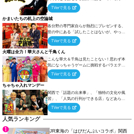
ーム』をベースに、大喜利・ギャグ・モノボ
TVerで見る
ケ・歌…など様々なお題で芸人がショートネ
タを競い合う！
かまいたちの机上の空論城
各分野の専門家自らが熱烈にプレゼンする、
世の中にある「試したことはないが、やって
みたらこうなる！…ハズ」という“机上の空
TVerで見る
論”に若手芸人らがカラダを張って挑む！
火曜は全力！華大さんと千鳥くん
こんな華大＆千鳥は見たことない！思わず本
気になっちゃうゲームに挑戦するバラエティ
ー！
TVerで見る
ちゃちゃ入れマンデー
関西で「話題の出来事」、「独特の文化や風
習」、「人気の行列ができる店」などあらゆ
るテーマについて好き放題にちゃちゃを入れ
TVerで見る
ていく関西色を前面に押し出したトークバラ
エティ番組！
人気ランキング
JR東海の「はぴだんぶいコラボ」関西