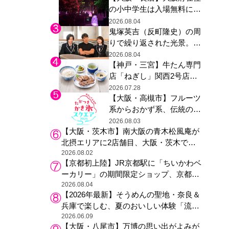
の小中学生は入場無料に、
た駅弁やグッズが登場
チームラボが「夏休みの自
2026.08.04
鬼塚英吉（反町隆史）の周
由研究の課題に」と「ボタ
りで繰り返された光景。ド
ニカルガーデン 大阪」へ招
ラマ『GTO』第３話で光っ
待
2026.08.04
【神戸・三宮】牛たん専門
た演出の巧みさ
店「ねぎし」関西2号店が
登場、ファンら「8月が待
2026.07.28
【大阪・高槻市】フルーツ
ち遠しい」と早くから注目
系からおかず系、伝統の天
然氷まで人気店が集結、高
2026.08.03
【大阪・茨木市】南大阪の青木松風庵が
槻阪急スクエアで「かき
北摂エリアに2店舗目、大阪・茨木で
氷」祭り
も“焼きたて”の月化粧が食べられる
2026.08.02
【京都初上陸】JR京都駅に「ちいかわベ
ーカリー」の期間限定ショップ、京都の
銘菓“おたべ”との限定コラボも
2026.08.04
【2026年最新】そうめんの聖地・奈良＆
兵庫で楽しむ、夏のおいしい体験「流し
そうめん体験」おすすめ3選
2026.06.09
【大阪・八尾市】万博の思い出がよみが