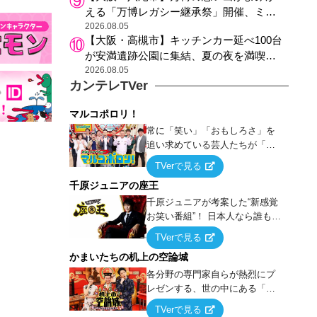
える「万博レガシー継承祭」開催、ミャ
クミャク登場、大屋根リング木材展示も
2026.08.05
【大阪・高槻市】キッチンカー延べ100台
が安満遺跡公園に集結、夏の夜を満喫す
る4日間のグルメイベント
2026.08.05
カンテレTVer
マルコポロリ！
常に「笑い」「おもしろさ」を
追い求めている芸人たちが「芸
能界」という大海原に漕ぎ出で
TVerで見る
て、新たなオモシロ人間を発掘
千原ジュニアの座王
する！
千原ジュニアが考案した“新感覚
お笑い番組”！ 日本人なら誰もが
馴染みのある『イス取りゲー
TVerで見る
ム』をベースに、大喜利・ギャ
かまいたちの机上の空論城
グ・モノボケ・歌…など様々な
お題で芸人がショートネタを競
各分野の専門家自らが熱烈にプ
い合う！
レゼンする、世の中にある「試
したことはないが、やってみた
TVerで見る
らこうなる！…ハズ」という“机