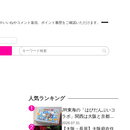
※いいねやコメント返信、ポイント履歴をご確認いただけます。
人気ランキング
JR東海の「はぴだんぶいコ
ラボ」関西は大阪と京都の
み、日焼けしたポチャッコ
2026.07.31
【大阪・長居】大阪府在住
らサンリオキャラが描かれ