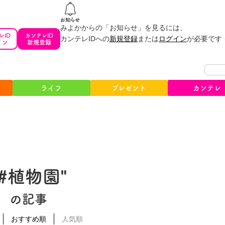
みよかからの「お知らせ」を見るには、
レID
カンテレID
カンテレIDへの
新規登録
または
ログイン
が必要です
イン
新規登録
ライフ
プレゼント
カンテレ
"#植物園"
の記事
おすすめ順
人気順