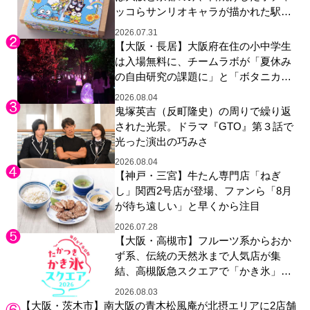
ッコらサンリオキャラが描かれた駅弁
やグッズが登場
2026.07.31
【大阪・長居】大阪府在住の小中学生
は入場無料に、チームラボが「夏休み
の自由研究の課題に」と「ボタニカル
ガーデン 大阪」へ招待
2026.08.04
鬼塚英吉（反町隆史）の周りで繰り返
された光景。ドラマ『GTO』第３話で
光った演出の巧みさ
2026.08.04
【神戸・三宮】牛たん専門店「ねぎ
し」関西2号店が登場、ファンら「8月
が待ち遠しい」と早くから注目
2026.07.28
【大阪・高槻市】フルーツ系からおか
ず系、伝統の天然氷まで人気店が集
結、高槻阪急スクエアで「かき氷」祭
り
2026.08.03
【大阪・茨木市】南大阪の青木松風庵が北摂エリアに2店舗