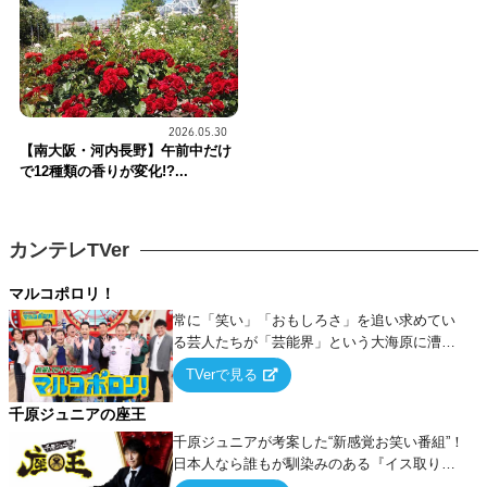
2026.05.30
【南大阪・河内長野】午前中だけ
で12種類の香りが変化!?...
カンテレTVer
マルコポロリ！
常に「笑い」「おもしろさ」を追い求めてい
る芸人たちが「芸能界」という大海原に漕ぎ
出でて、新たなオモシロ人間を発掘する！
TVerで見る
千原ジュニアの座王
千原ジュニアが考案した“新感覚お笑い番組”！
日本人なら誰もが馴染みのある『イス取りゲ
ーム』をベースに、大喜利・ギャグ・モノボ