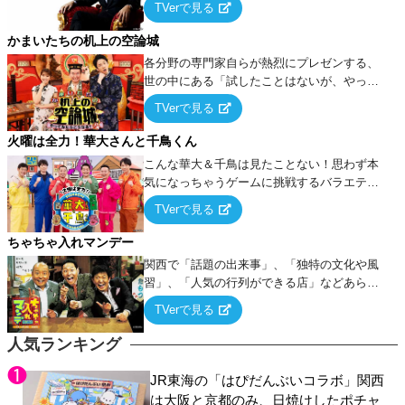
TVerで見る
ケ・歌…など様々なお題で芸人がショートネ
タを競い合う！
かまいたちの机上の空論城
各分野の専門家自らが熱烈にプレゼンする、
世の中にある「試したことはないが、やって
みたらこうなる！…ハズ」という“机上の空
TVerで見る
論”に若手芸人らがカラダを張って挑む！
火曜は全力！華大さんと千鳥くん
こんな華大＆千鳥は見たことない！思わず本
気になっちゃうゲームに挑戦するバラエティ
ー！
TVerで見る
ちゃちゃ入れマンデー
関西で「話題の出来事」、「独特の文化や風
習」、「人気の行列ができる店」などあらゆ
るテーマについて好き放題にちゃちゃを入れ
TVerで見る
ていく関西色を前面に押し出したトークバラ
エティ番組！
人気ランキング
JR東海の「はぴだんぶいコラボ」関西
は大阪と京都のみ、日焼けしたポチャ