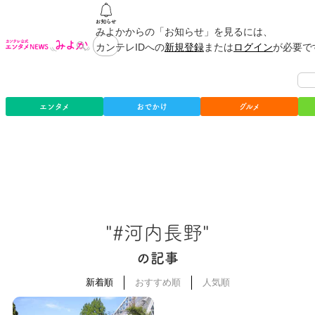
みよかからの「お知らせ」を見るには、
カンテレIDへの
新規登録
または
ログイン
が必要で
エンタメ
おでかけ
グルメ
"#河内長野"
の記事
新着順
おすすめ順
人気順