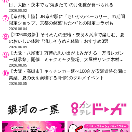
目、大阪・茨木でも“焼きたて”の月化粧が食べられる
2026.08.02
【京都初上陸】JR京都駅に「ちいかわベーカリー」の期間
限定ショップ、京都の銘菓“おたべ”との限定コラボも
2026.08.04
【2026年最新】そうめんの聖地・奈良＆兵庫で楽しむ、夏
のおいしい体験「流しそうめん体験」おすすめ3選
2026.06.09
【大阪・八尾市】万博の思い出がよみがえる「万博レガシ
ー継承祭」開催、ミャクミャク登場、大屋根リング木材展
示も
2026.08.05
【大阪・高槻市】キッチンカー延べ100台が安満遺跡公園に
集結、夏の夜を満喫する4日間のグルメイベント
2026.08.05