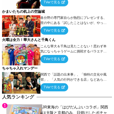
TVerで見る
ケ・歌…など様々なお題で芸人がショートネ
タを競い合う！
かまいたちの机上の空論城
各分野の専門家自らが熱烈にプレゼンする、
世の中にある「試したことはないが、やって
みたらこうなる！…ハズ」という“机上の空
TVerで見る
論”に若手芸人らがカラダを張って挑む！
火曜は全力！華大さんと千鳥くん
こんな華大＆千鳥は見たことない！思わず本
気になっちゃうゲームに挑戦するバラエティ
ー！
TVerで見る
ちゃちゃ入れマンデー
関西で「話題の出来事」、「独特の文化や風
習」、「人気の行列ができる店」などあらゆ
るテーマについて好き放題にちゃちゃを入れ
TVerで見る
ていく関西色を前面に押し出したトークバラ
エティ番組！
人気ランキング
JR東海の「はぴだんぶいコラボ」関西
は大阪と京都のみ、日焼けしたポチャ