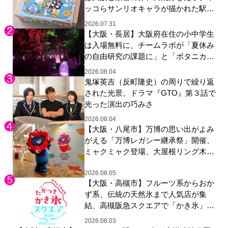
ッコらサンリオキャラが描かれた駅弁
やグッズが登場
2026.07.31
【大阪・長居】大阪府在住の小中学生
は入場無料に、チームラボが「夏休み
の自由研究の課題に」と「ボタニカル
ガーデン 大阪」へ招待
2026.08.04
鬼塚英吉（反町隆史）の周りで繰り返
された光景。ドラマ『GTO』第３話で
光った演出の巧みさ
2026.08.04
【大阪・八尾市】万博の思い出がよみ
がえる「万博レガシー継承祭」開催、
ミャクミャク登場、大屋根リング木材
展示も
2026.08.05
【大阪・高槻市】フルーツ系からおか
ず系、伝統の天然氷まで人気店が集
結、高槻阪急スクエアで「かき氷」祭
り
2026.08.03