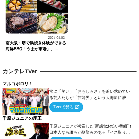
2026.06.03
南大阪・堺で浜焼き体験ができる
海鮮BBQ「うまか市場」、...
カンテレTVer
マルコポロリ！
常に「笑い」「おもしろさ」を追い求めてい
る芸人たちが「芸能界」という大海原に漕ぎ
出でて、新たなオモシロ人間を発掘する！
TVerで見る
千原ジュニアの座王
千原ジュニアが考案した“新感覚お笑い番組”！
日本人なら誰もが馴染みのある『イス取りゲ
ーム』をベースに、大喜利・ギャグ・モノボ