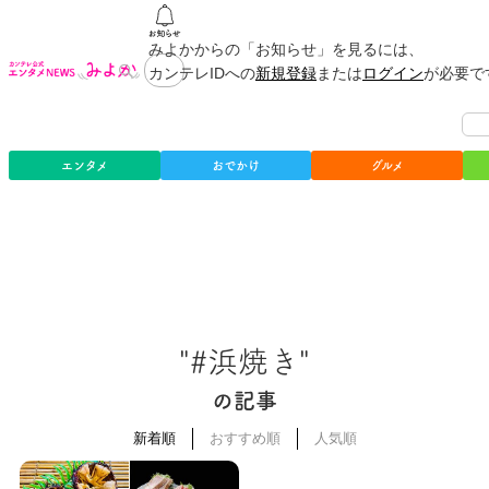
みよかからの「お知らせ」を見るには、
カンテレIDへの
新規登録
または
ログイン
が必要で
エンタメ
おでかけ
グルメ
"#浜焼き"
の記事
新着順
おすすめ順
人気順