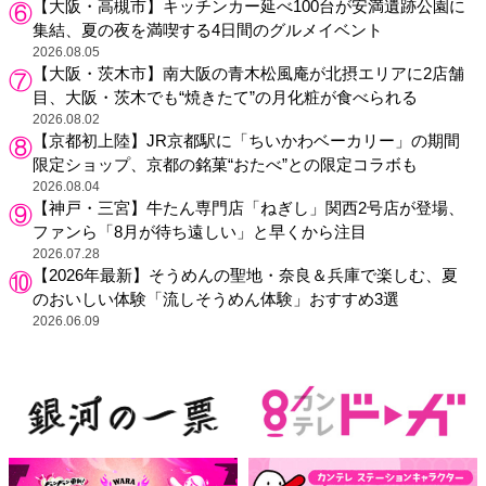
【大阪・高槻市】キッチンカー延べ100台が安満遺跡公園に
集結、夏の夜を満喫する4日間のグルメイベント
2026.08.05
【大阪・茨木市】南大阪の青木松風庵が北摂エリアに2店舗
目、大阪・茨木でも“焼きたて”の月化粧が食べられる
2026.08.02
【京都初上陸】JR京都駅に「ちいかわベーカリー」の期間
限定ショップ、京都の銘菓“おたべ”との限定コラボも
2026.08.04
【神戸・三宮】牛たん専門店「ねぎし」関西2号店が登場、
ファンら「8月が待ち遠しい」と早くから注目
2026.07.28
【2026年最新】そうめんの聖地・奈良＆兵庫で楽しむ、夏
のおいしい体験「流しそうめん体験」おすすめ3選
2026.06.09