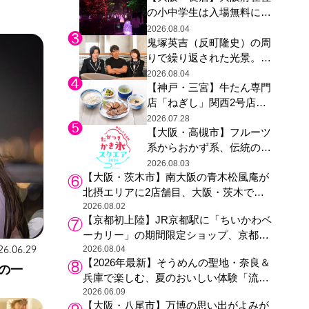
の小中学生は入場無料に、
た駅弁やグッズが登場
チームラボが「夏休みの自
2026.08.04
鬼塚英吉（反町隆史）の周
由研究の課題に」と「ボタ
りで繰り返された光景。ド
ニカルガーデン 大阪」へ招
ラマ『GTO』第３話で光っ
待
2026.08.04
【神戸・三宮】牛たん専門
た演出の巧みさ
店「ねぎし」関西2号店が
登場、ファンら「8月が待
2026.07.28
【大阪・高槻市】フルーツ
ち遠しい」と早くから注目
系からおかず系、伝統の天
然氷まで人気店が集結、高
2026.08.03
【大阪・茨木市】南大阪の青木松風庵が
槻阪急スクエアで「かき
北摂エリアに2店舗目、大阪・茨木で
氷」祭り
も“焼きたて”の月化粧が食べられる
2026.08.02
【京都初上陸】JR京都駅に「ちいかわベ
ーカリー」の期間限定ショップ、京都の
銘菓“おたべ”との限定コラボも
2026.08.04
26.06.29
【2026年最新】そうめんの聖地・奈良＆
の一
兵庫で楽しむ、夏のおいしい体験「流し
そうめん体験」おすすめ3選
2026.06.09
【大阪・八尾市】万博の思い出がよみが