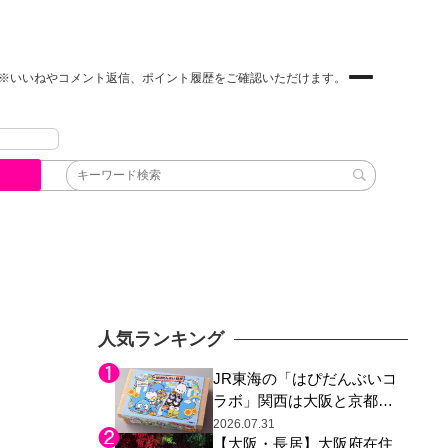
※いいねやコメント返信、ポイント履歴をご確認いただけます。
人気ランキング
JR東海の「はぴだんぶいコ
ラボ」関西は大阪と京都の
み、日焼けしたポチャッコ
2026.07.31
【大阪・長居】大阪府在住
らサンリオキャラが描かれ