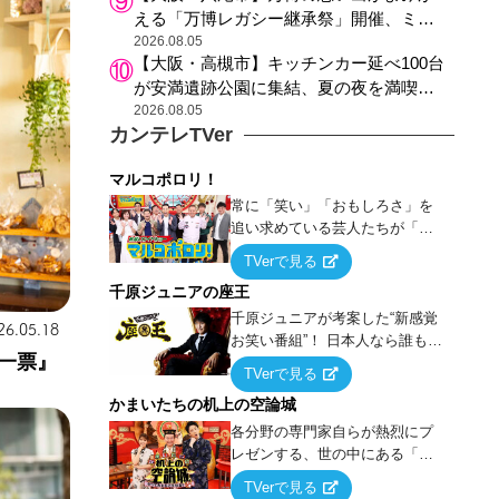
える「万博レガシー継承祭」開催、ミャ
クミャク登場、大屋根リング木材展示も
2026.08.05
【大阪・高槻市】キッチンカー延べ100台
が安満遺跡公園に集結、夏の夜を満喫す
る4日間のグルメイベント
2026.08.05
カンテレTVer
マルコポロリ！
常に「笑い」「おもしろさ」を
追い求めている芸人たちが「芸
能界」という大海原に漕ぎ出で
TVerで見る
て、新たなオモシロ人間を発掘
千原ジュニアの座王
する！
千原ジュニアが考案した“新感覚
26.05.18
お笑い番組”！ 日本人なら誰もが
一票』
馴染みのある『イス取りゲー
TVerで見る
ム』をベースに、大喜利・ギャ
かまいたちの机上の空論城
グ・モノボケ・歌…など様々な
お題で芸人がショートネタを競
各分野の専門家自らが熱烈にプ
い合う！
レゼンする、世の中にある「試
したことはないが、やってみた
TVerで見る
らこうなる！…ハズ」という“机