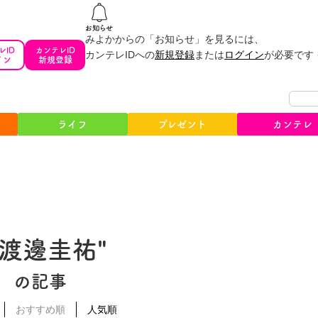
みよかからの「お知らせ」を見るには、
レID
カンテレID
カンテレIDへの
新規登録
または
ログイン
が必要です
イン
新規登録
ライフ
プレゼント
カンテレ
#渡邊圭祐"
の記事
おすすめ順
人気順