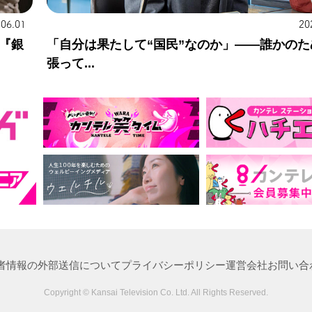
.06.01
20
『銀
「自分は果たして“国民”なのか」——誰かのた
張って...
者情報の外部送信について
プライバシーポリシー
運営会社
お問い合
Copyright © Kansai Television Co. Ltd. All Rights Reserved.