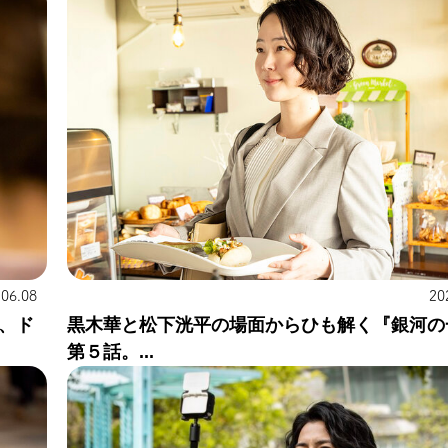
.06.08
20
、ド
黒木華と松下洸平の場面からひも解く『銀河の
第５話。...