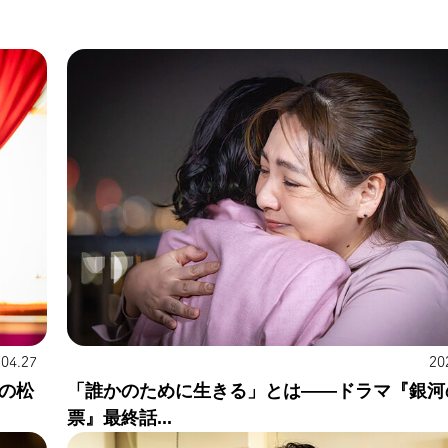
.04.27
20
の松
「誰かのために生きる」とは——ドラマ『銀河
票』最終話...