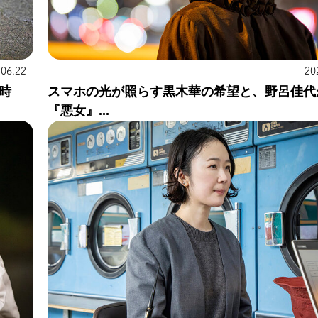
.06.22
20
時
スマホの光が照らす黒木華の希望と、野呂佳代
『悪女』...