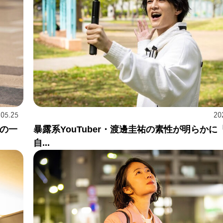
.05.25
20
河の一
暴露系YouTuber・渡邊圭祐の素性が明らかに
自...