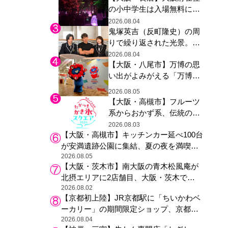
の小中学生は入場無料に、
た駅弁やグッズが登場
チームラボが「夏休みの自
2026.08.04
鬼塚英吉（反町隆史）の周
由研究の課題に」と「ボタ
りで繰り返された光景。ド
ニカルガーデン 大阪」へ招
ラマ『GTO』第３話で光っ
待
2026.08.04
【大阪・八尾市】万博の思
た演出の巧みさ
い出がよみがえる「万博レ
ガシー継承祭」開催、ミャ
2026.08.05
クミャク登場、大屋根リン
【大阪・高槻市】フルーツ
グ木材展示も
系からおかず系、伝統の天
然氷まで人気店が集結、高
2026.08.03
【大阪・高槻市】キッチンカー延べ100台
槻阪急スクエアで「かき
が安満遺跡公園に集結、夏の夜を満喫す
氷」祭り
る4日間のグルメイベント
2026.08.05
【大阪・茨木市】南大阪の青木松風庵が
北摂エリアに2店舗目、大阪・茨木で
も“焼きたて”の月化粧が食べられる
2026.08.02
【京都初上陸】JR京都駅に「ちいかわベ
ーカリー」の期間限定ショップ、京都の
銘菓“おたべ”との限定コラボも
2026.08.04