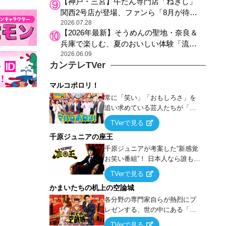
【神戸・三宮】牛たん専門店「ねぎし」
関西2号店が登場、ファンら「8月が待ち
遠しい」と早くから注目
2026.07.28
【2026年最新】そうめんの聖地・奈良＆
兵庫で楽しむ、夏のおいしい体験「流し
そうめん体験」おすすめ3選
2026.06.09
カンテレTVer
マルコポロリ！
常に「笑い」「おもしろさ」を
追い求めている芸人たちが「芸
能界」という大海原に漕ぎ出で
TVerで見る
て、新たなオモシロ人間を発掘
千原ジュニアの座王
する！
千原ジュニアが考案した“新感覚
お笑い番組”！ 日本人なら誰もが
馴染みのある『イス取りゲー
TVerで見る
ム』をベースに、大喜利・ギャ
かまいたちの机上の空論城
グ・モノボケ・歌…など様々な
お題で芸人がショートネタを競
各分野の専門家自らが熱烈にプ
い合う！
レゼンする、世の中にある「試
したことはないが、やってみた
TVerで見る