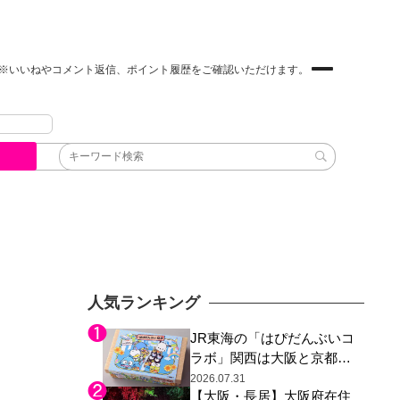
※いいねやコメント返信、ポイント履歴をご確認いただけます。
人気ランキング
JR東海の「はぴだんぶいコ
ラボ」関西は大阪と京都の
み、日焼けしたポチャッコ
2026.07.31
【大阪・長居】大阪府在住
らサンリオキャラが描かれ