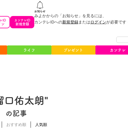
みよかからの「お知らせ」を見るには、
レID
カンテレID
カンテレIDへの
新規登録
または
ログイン
が必要です
イン
新規登録
ライフ
プレゼント
カンテレ
#溜口佑太朗"
の記事
おすすめ順
人気順