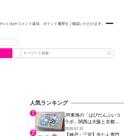
※いいねやコメント返信、ポイント履歴をご確認いただけます。
人気ランキング
JR東海の「はぴだんぶいコ
ラボ」関西は大阪と京都の
み、日焼けしたポチャッコ
2026.07.31
【神戸・三宮】牛たん専門
らサンリオキャラが描かれ