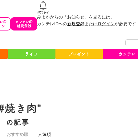
みよかからの「お知らせ」を見るには、
レID
カンテレID
カンテレIDへの
新規登録
または
ログイン
が必要です
イン
新規登録
ライフ
プレゼント
カンテレ
"#焼き肉"
の記事
おすすめ順
人気順