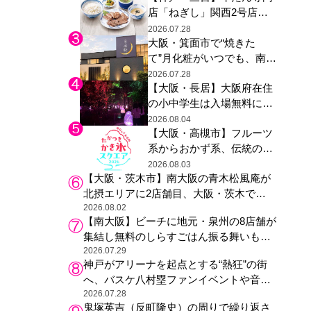
店「ねぎし」関西2号店が
た駅弁やグッズが登場
登場、ファンら「8月が待
2026.07.28
大阪・箕面市で“焼きた
ち遠しい」と早くから注目
て”月化粧がいつでも、南大
阪の青木松風庵が北摂エリ
2026.07.28
【大阪・長居】大阪府在住
アに初進出
の小中学生は入場無料に、
チームラボが「夏休みの自
2026.08.04
【大阪・高槻市】フルーツ
由研究の課題に」と「ボタ
系からおかず系、伝統の天
ニカルガーデン 大阪」へ招
然氷まで人気店が集結、高
待
2026.08.03
【大阪・茨木市】南大阪の青木松風庵が
槻阪急スクエアで「かき
北摂エリアに2店舗目、大阪・茨木で
氷」祭り
も“焼きたて”の月化粧が食べられる
2026.08.02
【南大阪】ビーチに地元・泉州の8店舗が
集結し無料のしらすごはん振る舞いも、
泉南ロングパークの「海のマルシェ」が
2026.07.29
神戸がアリーナを起点とする“熱狂”の街
リニューアル！
へ、バスケ八村塁ファンイベントや音楽
フェスで三宮・ウォーターフロントを活
2026.07.28
鬼塚英吉（反町隆史）の周りで繰り返さ
性化