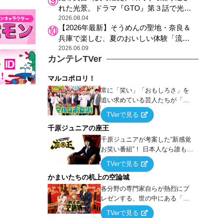
れた光景。ドラマ『GTO』第３話で光っ
た演出の巧みさ
2026.08.04
【2026年最新】そうめんの聖地・奈良＆
兵庫で楽しむ、夏のおいしい体験「流し
そうめん体験」おすすめ3選
2026.06.09
カンテレTVer
マルコポロリ！
常に「笑い」「おもしろさ」を
追い求めている芸人たちが「芸
能界」という大海原に漕ぎ出で
TVerで見る
て、新たなオモシロ人間を発掘
千原ジュニアの座王
する！
千原ジュニアが考案した“新感覚
お笑い番組”！ 日本人なら誰もが
馴染みのある『イス取りゲー
TVerで見る
ム』をベースに、大喜利・ギャ
かまいたちの机上の空論城
グ・モノボケ・歌…など様々な
お題で芸人がショートネタを競
各分野の専門家自らが熱烈にプ
い合う！
レゼンする、世の中にある「試
したことはないが、やってみた
TVerで見る
らこうなる！…ハズ」という“机