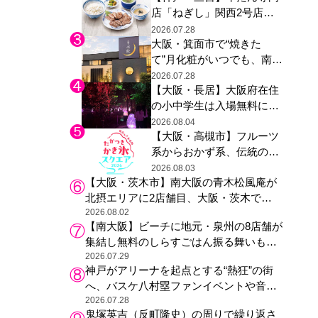
店「ねぎし」関西2号店が
た駅弁やグッズが登場
登場、ファンら「8月が待
2026.07.28
大阪・箕面市で“焼きた
ち遠しい」と早くから注目
て”月化粧がいつでも、南大
阪の青木松風庵が北摂エリ
2026.07.28
【大阪・長居】大阪府在住
アに初進出
の小中学生は入場無料に、
チームラボが「夏休みの自
2026.08.04
【大阪・高槻市】フルーツ
由研究の課題に」と「ボタ
系からおかず系、伝統の天
ニカルガーデン 大阪」へ招
然氷まで人気店が集結、高
待
2026.08.03
【大阪・茨木市】南大阪の青木松風庵が
槻阪急スクエアで「かき
北摂エリアに2店舗目、大阪・茨木で
氷」祭り
も“焼きたて”の月化粧が食べられる
2026.08.02
【南大阪】ビーチに地元・泉州の8店舗が
集結し無料のしらすごはん振る舞いも、
泉南ロングパークの「海のマルシェ」が
2026.07.29
神戸がアリーナを起点とする“熱狂”の街
リニューアル！
へ、バスケ八村塁ファンイベントや音楽
フェスで三宮・ウォーターフロントを活
2026.07.28
鬼塚英吉（反町隆史）の周りで繰り返さ
性化