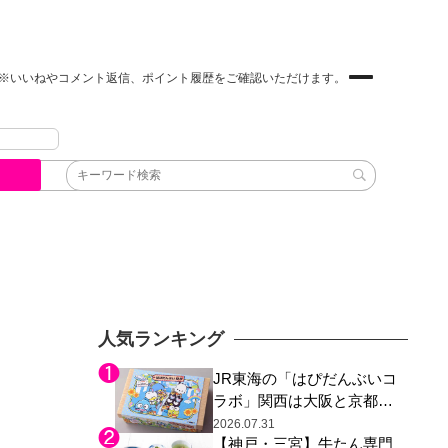
※いいねやコメント返信、ポイント履歴をご確認いただけます。
人気ランキング
JR東海の「はぴだんぶいコ
ラボ」関西は大阪と京都の
み、日焼けしたポチャッコ
2026.07.31
【神戸・三宮】牛たん専門
らサンリオキャラが描かれ