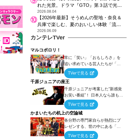
れた光景。ドラマ『GTO』第３話で光っ
た演出の巧みさ
2026.08.04
【2026年最新】そうめんの聖地・奈良＆
兵庫で楽しむ、夏のおいしい体験「流し
そうめん体験」おすすめ3選
2026.06.09
カンテレTVer
マルコポロリ！
常に「笑い」「おもしろさ」を
追い求めている芸人たちが「芸
能界」という大海原に漕ぎ出で
TVerで見る
て、新たなオモシロ人間を発掘
千原ジュニアの座王
する！
千原ジュニアが考案した“新感覚
お笑い番組”！ 日本人なら誰もが
馴染みのある『イス取りゲー
TVerで見る
ム』をベースに、大喜利・ギャ
かまいたちの机上の空論城
グ・モノボケ・歌…など様々な
お題で芸人がショートネタを競
各分野の専門家自らが熱烈にプ
い合う！
レゼンする、世の中にある「試
したことはないが、やってみた
TVerで見る
らこうなる！…ハズ」という“机