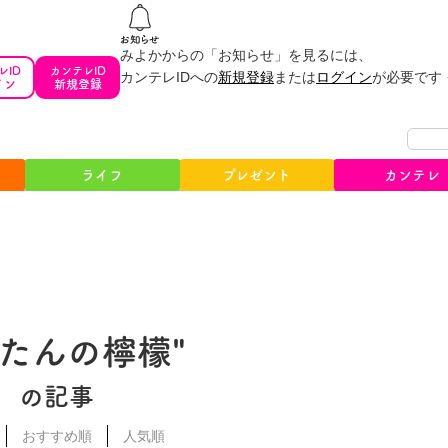
みよかからの「お知らせ」を見るには、
レID
カンテレID
カンテレIDへの
新規登録
または
ログイン
が必要です
イン
新規登録
ライフ
プレゼント
カンテレ
牛たんの檸檬"
の記事
おすすめ順
人気順