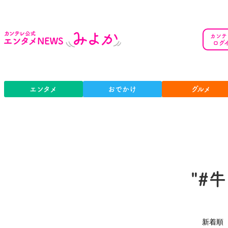
カンテ
ログ
エンタメ
おでかけ
グルメ
"#
新着順