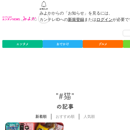
みよかからの「お知らせ」を見るには、
カンテレIDへの
新規登録
または
ログイン
が必要で
エンタメ
おでかけ
グルメ
"#猫"
の記事
新着順
おすすめ順
人気順