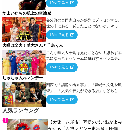
TVerで見る
ケ・歌…など様々なお題で芸人がショートネ
タを競い合う！
かまいたちの机上の空論城
各分野の専門家自らが熱烈にプレゼンする、
世の中にある「試したことはないが、やって
みたらこうなる！…ハズ」という“机上の空
TVerで見る
論”に若手芸人らがカラダを張って挑む！
火曜は全力！華大さんと千鳥くん
こんな華大＆千鳥は見たことない！思わず本
気になっちゃうゲームに挑戦するバラエティ
ー！
TVerで見る
ちゃちゃ入れマンデー
関西で「話題の出来事」、「独特の文化や風
習」、「人気の行列ができる店」などあらゆ
るテーマについて好き放題にちゃちゃを入れ
TVerで見る
ていく関西色を前面に押し出したトークバラ
エティ番組！
人気ランキング
【大阪・八尾市】万博の思い出がよみ
がえる「万博レガシー継承祭」開催、