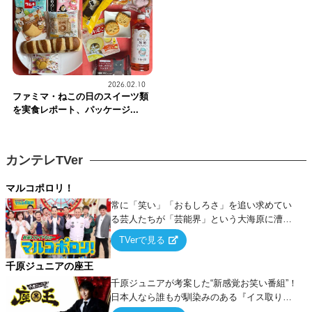
2026.02.10
ファミマ・ねこの日のスイーツ類
を実食レポート、パッケージ...
カンテレTVer
マルコポロリ！
常に「笑い」「おもしろさ」を追い求めてい
る芸人たちが「芸能界」という大海原に漕ぎ
出でて、新たなオモシロ人間を発掘する！
TVerで見る
千原ジュニアの座王
千原ジュニアが考案した“新感覚お笑い番組”！
日本人なら誰もが馴染みのある『イス取りゲ
ーム』をベースに、大喜利・ギャグ・モノボ