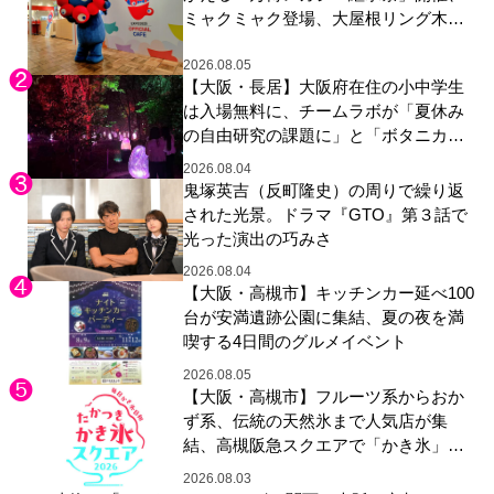
ミャクミャク登場、大屋根リング木材
展示も
2026.08.05
【大阪・長居】大阪府在住の小中学生
は入場無料に、チームラボが「夏休み
の自由研究の課題に」と「ボタニカル
ガーデン 大阪」へ招待
2026.08.04
鬼塚英吉（反町隆史）の周りで繰り返
された光景。ドラマ『GTO』第３話で
光った演出の巧みさ
2026.08.04
【大阪・高槻市】キッチンカー延べ100
台が安満遺跡公園に集結、夏の夜を満
喫する4日間のグルメイベント
2026.08.05
【大阪・高槻市】フルーツ系からおか
ず系、伝統の天然氷まで人気店が集
結、高槻阪急スクエアで「かき氷」祭
り
2026.08.03