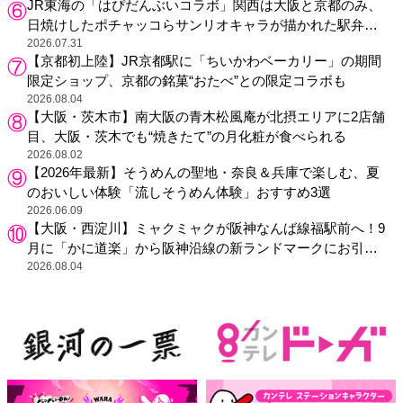
JR東海の「はぴだんぶいコラボ」関西は大阪と京都のみ、
日焼けしたポチャッコらサンリオキャラが描かれた駅弁や
グッズが登場
2026.07.31
【京都初上陸】JR京都駅に「ちいかわベーカリー」の期間
限定ショップ、京都の銘菓“おたべ”との限定コラボも
2026.08.04
【大阪・茨木市】南大阪の青木松風庵が北摂エリアに2店舗
目、大阪・茨木でも“焼きたて”の月化粧が食べられる
2026.08.02
【2026年最新】そうめんの聖地・奈良＆兵庫で楽しむ、夏
のおいしい体験「流しそうめん体験」おすすめ3選
2026.06.09
【大阪・西淀川】ミャクミャクが阪神なんば線福駅前へ！9
月に「かに道楽」から阪神沿線の新ランドマークにお引っ
越し
2026.08.04