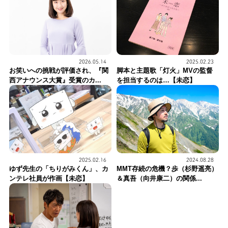
2026.05.14
2025.02.23
お笑いへの挑戦が評価され、『関
脚本と主題歌「灯火」MVの監督
西アナウンス大賞』受賞のカ...
を担当するのは…【未恋】
2025.02.16
2024.08.28
ゆず先生の「ちりがみくん」、カ
MMT存続の危機？歩（杉野遥亮）
ンテレ社員が作画【未恋】
＆真吾（向井康二）の関係...