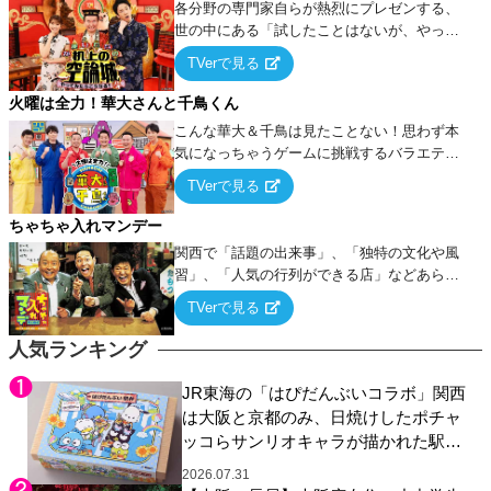
各分野の専門家自らが熱烈にプレゼンする、
世の中にある「試したことはないが、やって
みたらこうなる！…ハズ」という“机上の空
TVerで見る
論”に若手芸人らがカラダを張って挑む！
火曜は全力！華大さんと千鳥くん
こんな華大＆千鳥は見たことない！思わず本
気になっちゃうゲームに挑戦するバラエティ
ー！
TVerで見る
ちゃちゃ入れマンデー
関西で「話題の出来事」、「独特の文化や風
習」、「人気の行列ができる店」などあらゆ
るテーマについて好き放題にちゃちゃを入れ
TVerで見る
ていく関西色を前面に押し出したトークバラ
エティ番組！
人気ランキング
JR東海の「はぴだんぶいコラボ」関西
は大阪と京都のみ、日焼けしたポチャ
ッコらサンリオキャラが描かれた駅弁
やグッズが登場
2026.07.31