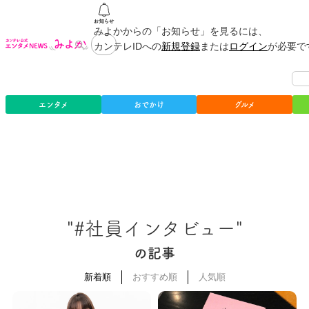
みよかからの「お知らせ」を見るには、
カンテレIDへの
新規登録
または
ログイン
が必要で
エンタメ
おでかけ
グルメ
"#社員インタビュー"
の記事
新着順
おすすめ順
人気順