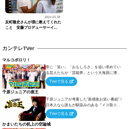
2024.03.28
反町隆史さんが僕に教えてくれた
こと 安藤プロデューサーイ...
カンテレTVer
マルコポロリ！
常に「笑い」「おもしろさ」を追い求めてい
る芸人たちが「芸能界」という大海原に漕ぎ
出でて、新たなオモシロ人間を発掘する！
TVerで見る
千原ジュニアの座王
千原ジュニアが考案した“新感覚お笑い番組”！
日本人なら誰もが馴染みのある『イス取りゲ
ーム』をベースに、大喜利・ギャグ・モノボ
TVerで見る
ケ・歌…など様々なお題で芸人がショートネ
タを競い合う！
かまいたちの机上の空論城