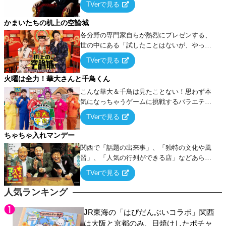
TVerで見る
ケ・歌…など様々なお題で芸人がショートネ
タを競い合う！
かまいたちの机上の空論城
各分野の専門家自らが熱烈にプレゼンする、
世の中にある「試したことはないが、やって
みたらこうなる！…ハズ」という“机上の空
TVerで見る
論”に若手芸人らがカラダを張って挑む！
火曜は全力！華大さんと千鳥くん
こんな華大＆千鳥は見たことない！思わず本
気になっちゃうゲームに挑戦するバラエティ
ー！
TVerで見る
ちゃちゃ入れマンデー
関西で「話題の出来事」、「独特の文化や風
習」、「人気の行列ができる店」などあらゆ
るテーマについて好き放題にちゃちゃを入れ
TVerで見る
ていく関西色を前面に押し出したトークバラ
エティ番組！
人気ランキング
JR東海の「はぴだんぶいコラボ」関西
は大阪と京都のみ、日焼けしたポチャ