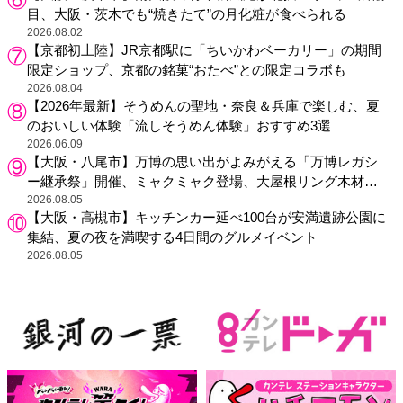
目、大阪・茨木でも“焼きたて”の月化粧が食べられる
2026.08.02
【京都初上陸】JR京都駅に「ちいかわベーカリー」の期間
限定ショップ、京都の銘菓“おたべ”との限定コラボも
2026.08.04
【2026年最新】そうめんの聖地・奈良＆兵庫で楽しむ、夏
のおいしい体験「流しそうめん体験」おすすめ3選
2026.06.09
【大阪・八尾市】万博の思い出がよみがえる「万博レガシ
ー継承祭」開催、ミャクミャク登場、大屋根リング木材展
示も
2026.08.05
【大阪・高槻市】キッチンカー延べ100台が安満遺跡公園に
集結、夏の夜を満喫する4日間のグルメイベント
2026.08.05