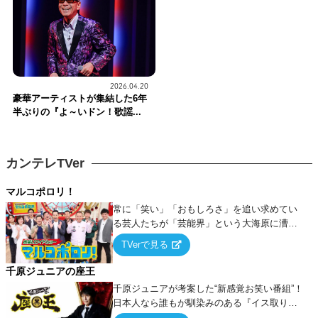
2026.04.20
豪華アーティストが集結した6年
半ぶりの『よ～いドン！歌謡...
カンテレTVer
マルコポロリ！
常に「笑い」「おもしろさ」を追い求めてい
る芸人たちが「芸能界」という大海原に漕ぎ
出でて、新たなオモシロ人間を発掘する！
TVerで見る
千原ジュニアの座王
千原ジュニアが考案した“新感覚お笑い番組”！
日本人なら誰もが馴染みのある『イス取りゲ
ーム』をベースに、大喜利・ギャグ・モノボ