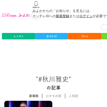
みよかからの「お知らせ」を見るには、
カンテレIDへの
新規登録
または
ログイン
が必要で
エンタメ
おでかけ
グルメ
"#秋川雅史"
の記事
新着順
おすすめ順
人気順