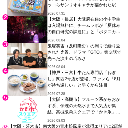
ッコらサンリオキャラが描かれた駅弁
やグッズが登場
2026.07.31
【大阪・長居】大阪府在住の小中学生
は入場無料に、チームラボが「夏休み
の自由研究の課題に」と「ボタニカル
ガーデン 大阪」へ招待
2026.08.04
鬼塚英吉（反町隆史）の周りで繰り返
された光景。ドラマ『GTO』第３話で
光った演出の巧みさ
2026.08.04
【神戸・三宮】牛たん専門店「ねぎ
し」関西2号店が登場、ファンら「8月
が待ち遠しい」と早くから注目
2026.07.28
【大阪・高槻市】フルーツ系からおか
ず系、伝統の天然氷まで人気店が集
結、高槻阪急スクエアで「かき氷」祭
り
2026.08.03
【大阪・茨木市】南大阪の青木松風庵が北摂エリアに2店舗