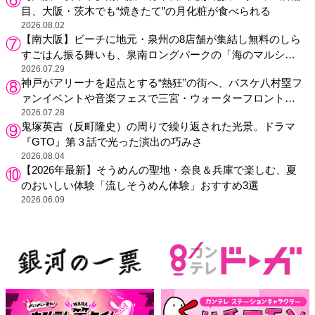
目、大阪・茨木でも“焼きたて”の月化粧が食べられる
2026.08.02
【南大阪】ビーチに地元・泉州の8店舗が集結し無料のしら
すごはん振る舞いも、泉南ロングパークの「海のマルシ
ェ」がリニューアル！
2026.07.29
神戸がアリーナを起点とする“熱狂”の街へ、バスケ八村塁フ
ァンイベントや音楽フェスで三宮・ウォーターフロントを
活性化
2026.07.28
鬼塚英吉（反町隆史）の周りで繰り返された光景。ドラマ
『GTO』第３話で光った演出の巧みさ
2026.08.04
【2026年最新】そうめんの聖地・奈良＆兵庫で楽しむ、夏
のおいしい体験「流しそうめん体験」おすすめ3選
2026.06.09