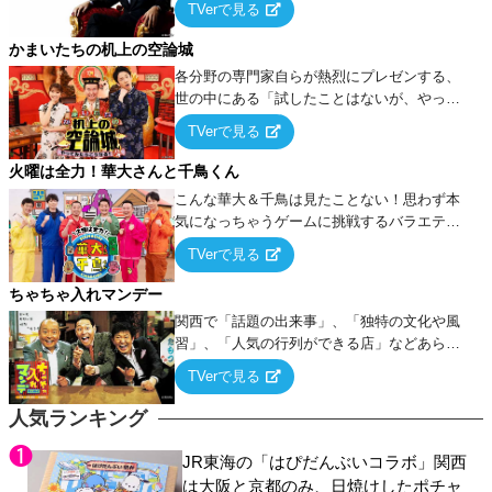
TVerで見る
ケ・歌…など様々なお題で芸人がショートネ
タを競い合う！
かまいたちの机上の空論城
各分野の専門家自らが熱烈にプレゼンする、
世の中にある「試したことはないが、やって
みたらこうなる！…ハズ」という“机上の空
TVerで見る
論”に若手芸人らがカラダを張って挑む！
火曜は全力！華大さんと千鳥くん
こんな華大＆千鳥は見たことない！思わず本
気になっちゃうゲームに挑戦するバラエティ
ー！
TVerで見る
ちゃちゃ入れマンデー
関西で「話題の出来事」、「独特の文化や風
習」、「人気の行列ができる店」などあらゆ
るテーマについて好き放題にちゃちゃを入れ
TVerで見る
ていく関西色を前面に押し出したトークバラ
エティ番組！
人気ランキング
JR東海の「はぴだんぶいコラボ」関西
は大阪と京都のみ、日焼けしたポチャ