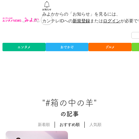
みよかからの「お知らせ」を見るには、
カンテレIDへの
新規登録
または
ログイン
が必要で
エンタメ
おでかけ
グルメ
"#箱の中の羊"
の記事
新着順
おすすめ順
人気順