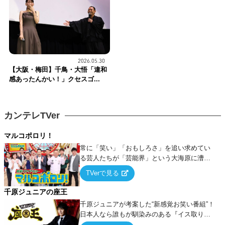
2026.05.30
【大阪・梅田】千鳥・大悟「違和
感あったんかい！」クセスゴ...
カンテレTVer
マルコポロリ！
常に「笑い」「おもしろさ」を追い求めてい
る芸人たちが「芸能界」という大海原に漕ぎ
出でて、新たなオモシロ人間を発掘する！
TVerで見る
千原ジュニアの座王
千原ジュニアが考案した“新感覚お笑い番組”！
日本人なら誰もが馴染みのある『イス取りゲ
ーム』をベースに、大喜利・ギャグ・モノボ