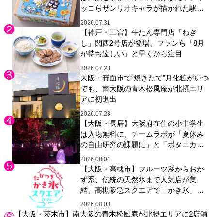
ッコらサンリオキャラが描かれた駅弁
やグッズが登場
2026.07.31
【神戸・三宮】牛たん専門店「ねぎ
し」関西2号店が登場、ファンら「8月
が待ち遠しい」と早くから注目
2026.07.28
大阪・箕面市で“焼きたて”月化粧がいつ
でも、南大阪の青木松風庵が北摂エリ
アに初進出
2026.07.28
【大阪・長居】大阪府在住の小中学生
は入場無料に、チームラボが「夏休み
の自由研究の課題に」と「ボタニカル
ガーデン 大阪」へ招待
2026.08.04
【大阪・高槻市】フルーツ系からおか
ず系、伝統の天然氷まで人気店が集
結、高槻阪急スクエアで「かき氷」祭
り
2026.08.03
【大阪・茨木市】南大阪の青木松風庵が北摂エリアに2店舗