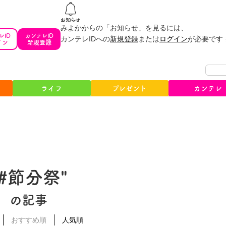
みよかからの「お知らせ」を見るには、
レID
カンテレID
カンテレIDへの
新規登録
または
ログイン
が必要です
イン
新規登録
ライフ
プレゼント
カンテレ
"#節分祭"
の記事
おすすめ順
人気順