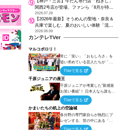
【神戸・三宮】牛たん専門店「ねぎし」
関西2号店が登場、ファンら「8月が待ち
遠しい」と早くから注目
2026.07.28
【2026年最新】そうめんの聖地・奈良＆
兵庫で楽しむ、夏のおいしい体験「流し
そうめん体験」おすすめ3選
2026.06.09
カンテレTVer
マルコポロリ！
常に「笑い」「おもしろさ」を
追い求めている芸人たちが「芸
能界」という大海原に漕ぎ出で
TVerで見る
て、新たなオモシロ人間を発掘
千原ジュニアの座王
する！
千原ジュニアが考案した“新感覚
お笑い番組”！ 日本人なら誰もが
馴染みのある『イス取りゲー
TVerで見る
ム』をベースに、大喜利・ギャ
かまいたちの机上の空論城
グ・モノボケ・歌…など様々な
お題で芸人がショートネタを競
各分野の専門家自らが熱烈にプ
い合う！
レゼンする、世の中にある「試
したことはないが、やってみた
TVerで見る