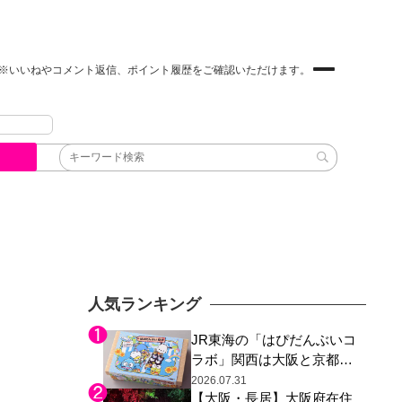
※いいねやコメント返信、ポイント履歴をご確認いただけます。
人気ランキング
JR東海の「はぴだんぶいコ
ラボ」関西は大阪と京都の
み、日焼けしたポチャッコ
2026.07.31
【大阪・長居】大阪府在住
らサンリオキャラが描かれ