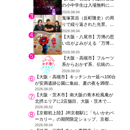
の小中学生は入場無料に、
た駅弁やグッズが登場
チームラボが「夏休みの自
2026.08.04
鬼塚英吉（反町隆史）の周
由研究の課題に」と「ボタ
りで繰り返された光景。ド
ニカルガーデン 大阪」へ招
ラマ『GTO』第３話で光っ
待
2026.08.04
【大阪・八尾市】万博の思
た演出の巧みさ
い出がよみがえる「万博レ
ガシー継承祭」開催、ミャ
2026.08.05
クミャク登場、大屋根リン
【大阪・高槻市】フルーツ
グ木材展示も
系からおかず系、伝統の天
然氷まで人気店が集結、高
2026.08.03
【大阪・高槻市】キッチンカー延べ100台
槻阪急スクエアで「かき
が安満遺跡公園に集結、夏の夜を満喫す
氷」祭り
る4日間のグルメイベント
2026.08.05
【大阪・茨木市】南大阪の青木松風庵が
北摂エリアに2店舗目、大阪・茨木で
も“焼きたて”の月化粧が食べられる
2026.08.02
【京都初上陸】JR京都駅に「ちいかわベ
ーカリー」の期間限定ショップ、京都の
銘菓“おたべ”との限定コラボも
2026.08.04