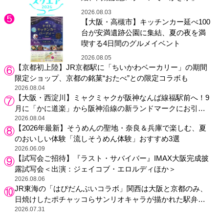
り
2026.08.03
【大阪・高槻市】キッチンカー延べ100
台が安満遺跡公園に集結、夏の夜を満
喫する4日間のグルメイベント
2026.08.05
【京都初上陸】JR京都駅に「ちいかわベーカリー」の期間
限定ショップ、京都の銘菓“おたべ”との限定コラボも
2026.08.04
【大阪・西淀川】ミャクミャクが阪神なんば線福駅前へ！9
月に「かに道楽」から阪神沿線の新ランドマークにお引っ
越し
2026.08.04
【2026年最新】そうめんの聖地・奈良＆兵庫で楽しむ、夏
のおいしい体験「流しそうめん体験」おすすめ3選
2026.06.09
【試写会ご招待】『ラスト・サバイバー』IMAX大阪完成披
露試写会＜出演：ジェイコブ・エロルディほか＞
2026.08.06
JR東海の「はぴだんぶいコラボ」関西は大阪と京都のみ、
日焼けしたポチャッコらサンリオキャラが描かれた駅弁や
グッズが登場
2026.07.31