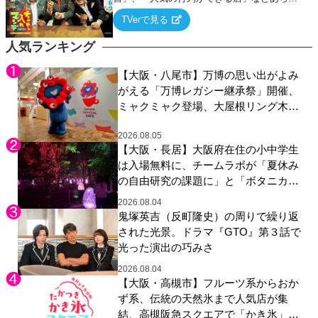
るテーマについて好き放題にちゃちゃを入れ
TVerで見る
ていく関西色を前面に押し出したトークバラ
エティ番組！
人気ランキング
【大阪・八尾市】万博の思い出がよみ
がえる「万博レガシー継承祭」開催、
ミャクミャク登場、大屋根リング木材
展示も
2026.08.05
【大阪・長居】大阪府在住の小中学生
は入場無料に、チームラボが「夏休み
の自由研究の課題に」と「ボタニカル
ガーデン 大阪」へ招待
2026.08.04
鬼塚英吉（反町隆史）の周りで繰り返
された光景。ドラマ『GTO』第３話で
光った演出の巧みさ
2026.08.04
【大阪・高槻市】フルーツ系からおか
ず系、伝統の天然氷まで人気店が集
結、高槻阪急スクエアで「かき氷」祭