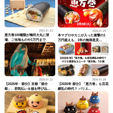
2025.01.23
2026.01.20
恵方巻100種類が梅田大丸に登
本マグロやカニが入った衝撃の1
場、ご当地ものや1万円まで
万円超えも、1年の無病息災...
2026.01.23
2026.01.28
【2026年・節分】京都「節分
【2026年 節分】「恵方巻」も百花
祭」、邪気払い＆福を呼び込...
繚乱の時代？ バリエ...