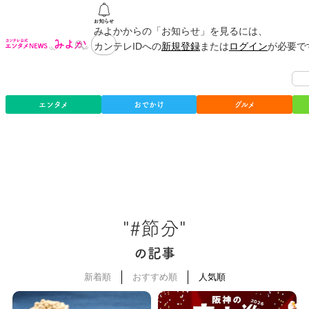
みよかからの「お知らせ」を見るには、
カンテレIDへの
新規登録
または
ログイン
が必要で
エンタメ
おでかけ
グルメ
"#節分"
の記事
新着順
おすすめ順
人気順