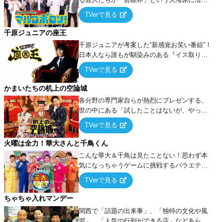
出でて、新たなオモシロ人間を発掘する！
TVerで見る
千原ジュニアの座王
千原ジュニアが考案した“新感覚お笑い番組”！
日本人なら誰もが馴染みのある『イス取りゲ
ーム』をベースに、大喜利・ギャグ・モノボ
TVerで見る
ケ・歌…など様々なお題で芸人がショートネ
タを競い合う！
かまいたちの机上の空論城
各分野の専門家自らが熱烈にプレゼンする、
世の中にある「試したことはないが、やって
みたらこうなる！…ハズ」という“机上の空
TVerで見る
論”に若手芸人らがカラダを張って挑む！
火曜は全力！華大さんと千鳥くん
こんな華大＆千鳥は見たことない！思わず本
気になっちゃうゲームに挑戦するバラエティ
ー！
TVerで見る
ちゃちゃ入れマンデー
関西で「話題の出来事」、「独特の文化や風
習」、「人気の行列ができる店」などあらゆ