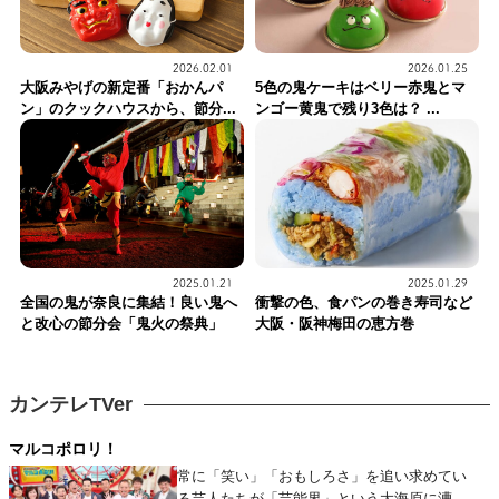
2026.02.01
2026.01.25
大阪みやげの新定番「おかんパ
5色の鬼ケーキはベリー赤鬼とマ
ン」のクックハウスから、節分...
ンゴー黄鬼で残り3色は？ ...
2025.01.21
2025.01.29
全国の鬼が奈良に集結！良い鬼へ
衝撃の色、食パンの巻き寿司など
と改心の節分会「鬼火の祭典」
大阪・阪神梅田の恵方巻
カンテレTVer
マルコポロリ！
常に「笑い」「おもしろさ」を追い求めてい
る芸人たちが「芸能界」という大海原に漕ぎ