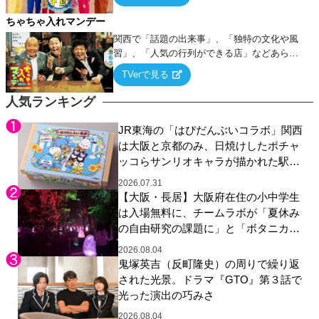
ちゃちゃ入れマンデー
関西で「話題の出来事」、「独特の文化や風
習」、「人気の行列ができる店」などあらゆ
るテーマについて好き放題にちゃちゃを入れ
TVerで見る
ていく関西色を前面に押し出したトークバラ
エティ番組！
人気ランキング
JR東海の「はぴだんぶいコラボ」関西
は大阪と京都のみ、日焼けしたポチャ
ッコらサンリオキャラが描かれた駅弁
やグッズが登場
2026.07.31
【大阪・長居】大阪府在住の小中学生
は入場無料に、チームラボが「夏休み
の自由研究の課題に」と「ボタニカル
ガーデン 大阪」へ招待
2026.08.04
鬼塚英吉（反町隆史）の周りで繰り返
された光景。ドラマ『GTO』第３話で
光った演出の巧みさ
2026.08.04