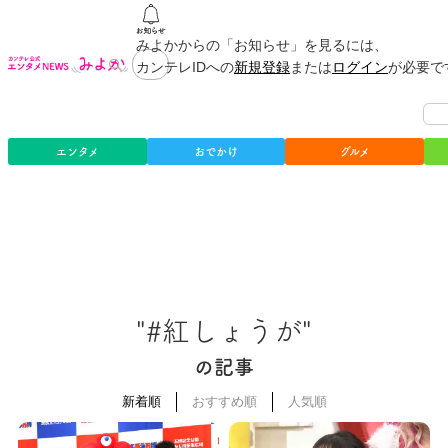
みよかからの「お知らせ」を見るには、
カンテレIDへの
新規登録
または
ログイン
が必要で
エンタメ
おでかけ
グルメ
"#紅しょうが"
の記事
新着順
おすすめ順
人気順