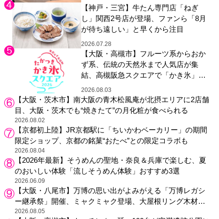
【神戸・三宮】牛たん専門店「ねぎ
し」関西2号店が登場、ファンら「8月
が待ち遠しい」と早くから注目
2026.07.28
【大阪・高槻市】フルーツ系からおか
ず系、伝統の天然氷まで人気店が集
結、高槻阪急スクエアで「かき氷」祭
り
2026.08.03
【大阪・茨木市】南大阪の青木松風庵が北摂エリアに2店舗
目、大阪・茨木でも“焼きたて”の月化粧が食べられる
2026.08.02
【京都初上陸】JR京都駅に「ちいかわベーカリー」の期間
限定ショップ、京都の銘菓“おたべ”との限定コラボも
2026.08.04
【2026年最新】そうめんの聖地・奈良＆兵庫で楽しむ、夏
のおいしい体験「流しそうめん体験」おすすめ3選
2026.06.09
【大阪・八尾市】万博の思い出がよみがえる「万博レガシ
ー継承祭」開催、ミャクミャク登場、大屋根リング木材展
示も
2026.08.05