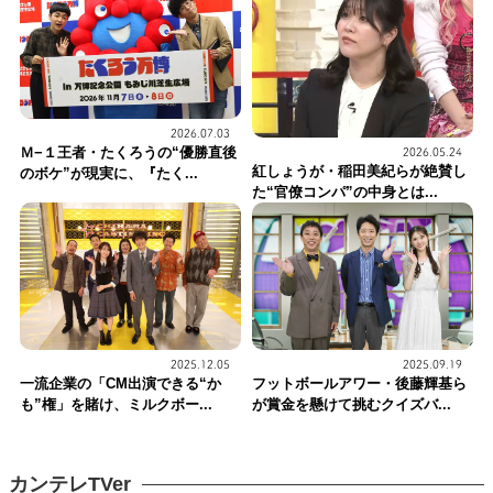
2026.07.03
Ｍ−１王者・たくろうの“優勝直後
2026.05.24
紅しょうが・稲田美紀らが絶賛し
のボケ”が現実に、『たく...
た“官僚コンパ”の中身とは...
2025.12.05
2025.09.19
一流企業の「CM出演できる“か
フットボールアワー・後藤輝基ら
も”権」を賭け、ミルクボー...
が賞金を懸けて挑むクイズバ...
カンテレTVer