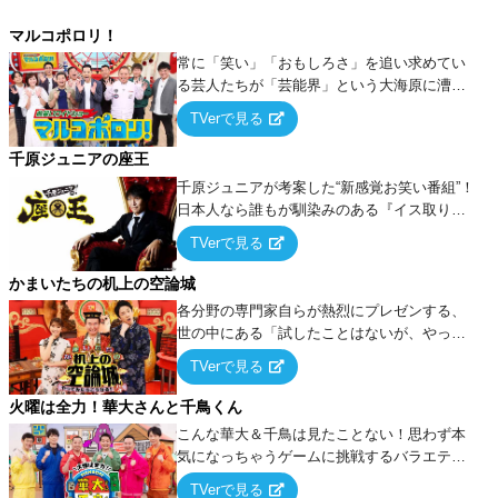
マルコポロリ！
常に「笑い」「おもしろさ」を追い求めてい
る芸人たちが「芸能界」という大海原に漕ぎ
出でて、新たなオモシロ人間を発掘する！
TVerで見る
千原ジュニアの座王
千原ジュニアが考案した“新感覚お笑い番組”！
日本人なら誰もが馴染みのある『イス取りゲ
ーム』をベースに、大喜利・ギャグ・モノボ
TVerで見る
ケ・歌…など様々なお題で芸人がショートネ
タを競い合う！
かまいたちの机上の空論城
各分野の専門家自らが熱烈にプレゼンする、
世の中にある「試したことはないが、やって
みたらこうなる！…ハズ」という“机上の空
TVerで見る
論”に若手芸人らがカラダを張って挑む！
火曜は全力！華大さんと千鳥くん
こんな華大＆千鳥は見たことない！思わず本
気になっちゃうゲームに挑戦するバラエティ
ー！
TVerで見る