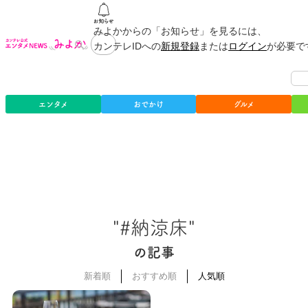
みよかからの「お知らせ」を見るには、
カンテレIDへの
新規登録
または
ログイン
が必要で
エンタメ
おでかけ
グルメ
"#納涼床"
の記事
新着順
おすすめ順
人気順