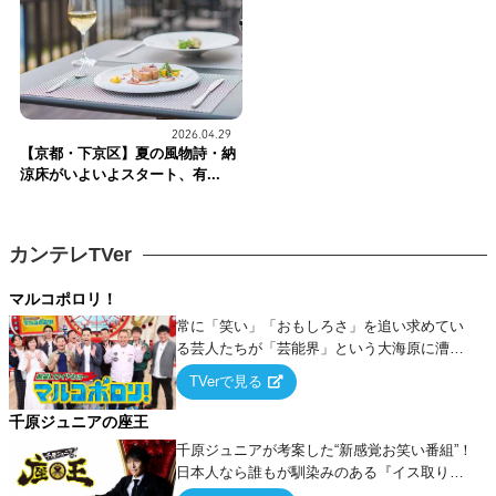
2026.04.29
【京都・下京区】夏の風物詩・納
涼床がいよいよスタート、有...
カンテレTVer
マルコポロリ！
常に「笑い」「おもしろさ」を追い求めてい
る芸人たちが「芸能界」という大海原に漕ぎ
出でて、新たなオモシロ人間を発掘する！
TVerで見る
千原ジュニアの座王
千原ジュニアが考案した“新感覚お笑い番組”！
日本人なら誰もが馴染みのある『イス取りゲ
ーム』をベースに、大喜利・ギャグ・モノボ