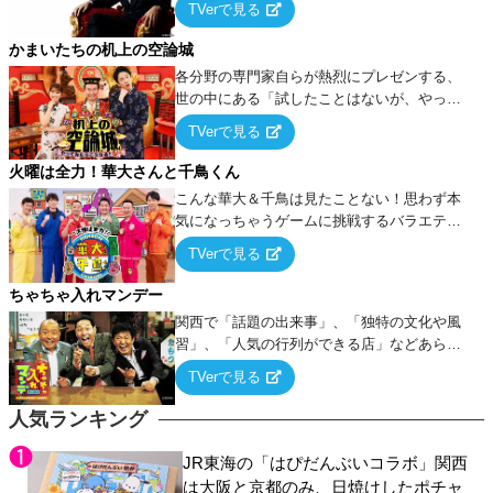
TVerで見る
ケ・歌…など様々なお題で芸人がショートネ
タを競い合う！
かまいたちの机上の空論城
各分野の専門家自らが熱烈にプレゼンする、
世の中にある「試したことはないが、やって
みたらこうなる！…ハズ」という“机上の空
TVerで見る
論”に若手芸人らがカラダを張って挑む！
火曜は全力！華大さんと千鳥くん
こんな華大＆千鳥は見たことない！思わず本
気になっちゃうゲームに挑戦するバラエティ
ー！
TVerで見る
ちゃちゃ入れマンデー
関西で「話題の出来事」、「独特の文化や風
習」、「人気の行列ができる店」などあらゆ
るテーマについて好き放題にちゃちゃを入れ
TVerで見る
ていく関西色を前面に押し出したトークバラ
エティ番組！
人気ランキング
JR東海の「はぴだんぶいコラボ」関西
は大阪と京都のみ、日焼けしたポチャ