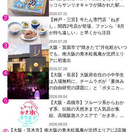
ッコらサンリオキャラが描かれた駅弁
やグッズが登場
2026.07.31
【神戸・三宮】牛たん専門店「ねぎ
し」関西2号店が登場、ファンら「8月
が待ち遠しい」と早くから注目
2026.07.28
大阪・箕面市で“焼きたて”月化粧がいつ
でも、南大阪の青木松風庵が北摂エリ
アに初進出
2026.07.28
【大阪・長居】大阪府在住の小中学生
は入場無料に、チームラボが「夏休み
の自由研究の課題に」と「ボタニカル
ガーデン 大阪」へ招待
2026.08.04
【大阪・高槻市】フルーツ系からおか
ず系、伝統の天然氷まで人気店が集
結、高槻阪急スクエアで「かき氷」祭
り
2026.08.03
【大阪・茨木市】南大阪の青木松風庵が北摂エリアに2店舗