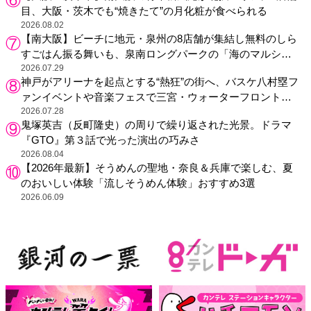
目、大阪・茨木でも“焼きたて”の月化粧が食べられる
2026.08.02
【南大阪】ビーチに地元・泉州の8店舗が集結し無料のしら
すごはん振る舞いも、泉南ロングパークの「海のマルシ
ェ」がリニューアル！
2026.07.29
神戸がアリーナを起点とする“熱狂”の街へ、バスケ八村塁フ
ァンイベントや音楽フェスで三宮・ウォーターフロントを
活性化
2026.07.28
鬼塚英吉（反町隆史）の周りで繰り返された光景。ドラマ
『GTO』第３話で光った演出の巧みさ
2026.08.04
【2026年最新】そうめんの聖地・奈良＆兵庫で楽しむ、夏
のおいしい体験「流しそうめん体験」おすすめ3選
2026.06.09