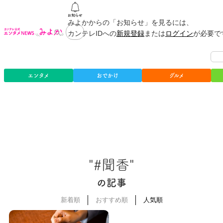
みよかからの「お知らせ」を見るには、
カンテレIDへの
新規登録
または
ログイン
が必要で
エンタメ
おでかけ
グルメ
"#聞香"
の記事
新着順
おすすめ順
人気順