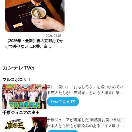
2026.05.05
【2026年・最新】春の京都おでか
けで外せない…お香、京...
カンテレTVer
マルコポロリ！
常に「笑い」「おもしろさ」を追い求めてい
る芸人たちが「芸能界」という大海原に漕ぎ
出でて、新たなオモシロ人間を発掘する！
TVerで見る
千原ジュニアの座王
千原ジュニアが考案した“新感覚お笑い番組”！
日本人なら誰もが馴染みのある『イス取りゲ
ーム』をベースに、大喜利・ギャグ・モノボ