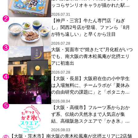
ッコらサンリオキャラが描かれた駅弁
やグッズが登場
2026.07.31
【神戸・三宮】牛たん専門店「ねぎ
し」関西2号店が登場、ファンら「8月
が待ち遠しい」と早くから注目
2026.07.28
大阪・箕面市で“焼きたて”月化粧がいつ
でも、南大阪の青木松風庵が北摂エリ
アに初進出
2026.07.28
【大阪・長居】大阪府在住の小中学生
は入場無料に、チームラボが「夏休み
の自由研究の課題に」と「ボタニカル
ガーデン 大阪」へ招待
2026.08.04
【大阪・高槻市】フルーツ系からおか
ず系、伝統の天然氷まで人気店が集
結、高槻阪急スクエアで「かき氷」祭
り
2026.08.03
【大阪・茨木市】南大阪の青木松風庵が北摂エリアに2店舗