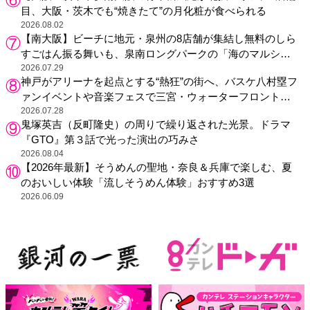
目、大阪・茨木でも“焼きたて”の月化粧が食べられる
2026.08.02
【南大阪】ビーチに地元・泉州の8店舗が集結し無料のしら
すごはん振る舞いも、泉南ロングパークの「海のマルシ
ェ」がリニューアル！
2026.07.29
神戸がアリーナを起点とする“熱狂”の街へ、バスケ八村塁フ
ァンイベントや音楽フェスで三宮・ウォーターフロントを
活性化
2026.07.28
鬼塚英吉（反町隆史）の周りで繰り返された光景。ドラマ
『GTO』第３話で光った演出の巧みさ
2026.08.04
【2026年最新】そうめんの聖地・奈良＆兵庫で楽しむ、夏
のおいしい体験「流しそうめん体験」おすすめ3選
2026.06.09