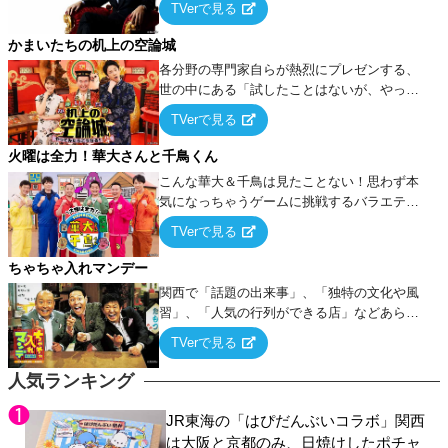
TVerで見る
ケ・歌…など様々なお題で芸人がショートネ
タを競い合う！
かまいたちの机上の空論城
各分野の専門家自らが熱烈にプレゼンする、
世の中にある「試したことはないが、やって
みたらこうなる！…ハズ」という“机上の空
TVerで見る
論”に若手芸人らがカラダを張って挑む！
火曜は全力！華大さんと千鳥くん
こんな華大＆千鳥は見たことない！思わず本
気になっちゃうゲームに挑戦するバラエティ
ー！
TVerで見る
ちゃちゃ入れマンデー
関西で「話題の出来事」、「独特の文化や風
習」、「人気の行列ができる店」などあらゆ
るテーマについて好き放題にちゃちゃを入れ
TVerで見る
ていく関西色を前面に押し出したトークバラ
エティ番組！
人気ランキング
JR東海の「はぴだんぶいコラボ」関西
は大阪と京都のみ、日焼けしたポチャ