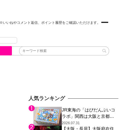
※いいねやコメント返信、ポイント履歴をご確認いただけます。
人気ランキング
JR東海の「はぴだんぶいコ
ラボ」関西は大阪と京都の
み、日焼けしたポチャッコ
2026.07.31
【大阪・長居】大阪府在住
らサンリオキャラが描かれ