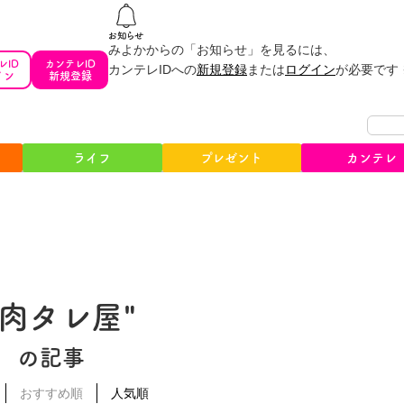
みよかからの「お知らせ」を見るには、
レID
カンテレID
カンテレIDへの
新規登録
または
ログイン
が必要です
イン
新規登録
ライフ
プレゼント
カンテレ
#肉タレ屋"
の記事
おすすめ順
人気順