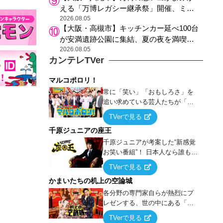
える「万博レガシー継承祭」開催、ミャ
クミャク登場、大屋根リング木材展示も
2026.08.05
【大阪・高槻市】キッチンカー延べ100台
が安満遺跡公園に集結、夏の夜を満喫す
る4日間のグルメイベント
2026.08.05
カンテレTVer
マルコポロリ！
常に「笑い」「おもしろさ」を
追い求めている芸人たちが「芸
能界」という大海原に漕ぎ出で
TVerで見る
て、新たなオモシロ人間を発掘
千原ジュニアの座王
する！
千原ジュニアが考案した“新感覚
お笑い番組”！ 日本人なら誰もが
馴染みのある『イス取りゲー
TVerで見る
ム』をベースに、大喜利・ギャ
かまいたちの机上の空論城
グ・モノボケ・歌…など様々な
お題で芸人がショートネタを競
各分野の専門家自らが熱烈にプ
い合う！
レゼンする、世の中にある「試
したことはないが、やってみた
TVerで見る
らこうなる！…ハズ」という“机