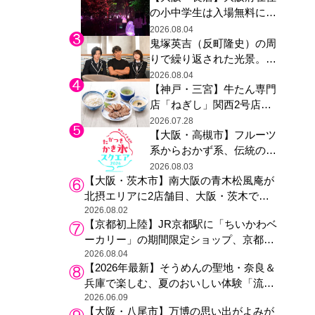
の小中学生は入場無料に、
た駅弁やグッズが登場
チームラボが「夏休みの自
2026.08.04
鬼塚英吉（反町隆史）の周
由研究の課題に」と「ボタ
りで繰り返された光景。ド
ニカルガーデン 大阪」へ招
ラマ『GTO』第３話で光っ
待
2026.08.04
【神戸・三宮】牛たん専門
た演出の巧みさ
店「ねぎし」関西2号店が
登場、ファンら「8月が待
2026.07.28
【大阪・高槻市】フルーツ
ち遠しい」と早くから注目
系からおかず系、伝統の天
然氷まで人気店が集結、高
2026.08.03
【大阪・茨木市】南大阪の青木松風庵が
槻阪急スクエアで「かき
北摂エリアに2店舗目、大阪・茨木で
氷」祭り
も“焼きたて”の月化粧が食べられる
2026.08.02
【京都初上陸】JR京都駅に「ちいかわベ
ーカリー」の期間限定ショップ、京都の
銘菓“おたべ”との限定コラボも
2026.08.04
【2026年最新】そうめんの聖地・奈良＆
兵庫で楽しむ、夏のおいしい体験「流し
そうめん体験」おすすめ3選
2026.06.09
【大阪・八尾市】万博の思い出がよみが