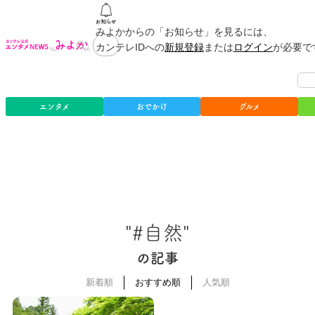
みよかからの「お知らせ」を見るには、
カンテレIDへの
新規登録
または
ログイン
が必要で
エンタメ
おでかけ
グルメ
"#自然"
の記事
新着順
おすすめ順
人気順