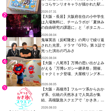
ッコらサンリオキャラが描かれた駅弁
やグッズが登場
2026.07.31
【大阪・長居】大阪府在住の小中学生
は入場無料に、チームラボが「夏休み
の自由研究の課題に」と「ボタニカル
ガーデン 大阪」へ招待
2026.08.04
鬼塚英吉（反町隆史）の周りで繰り返
された光景。ドラマ『GTO』第３話で
光った演出の巧みさ
2026.08.04
【大阪・八尾市】万博の思い出がよみ
がえる「万博レガシー継承祭」開催、
ミャクミャク登場、大屋根リング木材
展示も
2026.08.05
【大阪・高槻市】フルーツ系からおか
ず系、伝統の天然氷まで人気店が集
結、高槻阪急スクエアで「かき氷」祭
り
2026.08.03