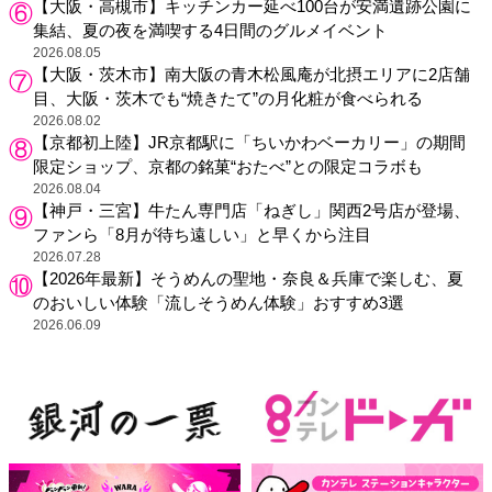
【大阪・高槻市】キッチンカー延べ100台が安満遺跡公園に
集結、夏の夜を満喫する4日間のグルメイベント
2026.08.05
【大阪・茨木市】南大阪の青木松風庵が北摂エリアに2店舗
目、大阪・茨木でも“焼きたて”の月化粧が食べられる
2026.08.02
【京都初上陸】JR京都駅に「ちいかわベーカリー」の期間
限定ショップ、京都の銘菓“おたべ”との限定コラボも
2026.08.04
【神戸・三宮】牛たん専門店「ねぎし」関西2号店が登場、
ファンら「8月が待ち遠しい」と早くから注目
2026.07.28
【2026年最新】そうめんの聖地・奈良＆兵庫で楽しむ、夏
のおいしい体験「流しそうめん体験」おすすめ3選
2026.06.09