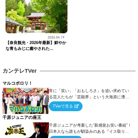
2026.04.19
【奈良観光・2026年最新】鮮やか
な青もみじに癒やされた...
カンテレTVer
マルコポロリ！
常に「笑い」「おもしろさ」を追い求めてい
る芸人たちが「芸能界」という大海原に漕ぎ
出でて、新たなオモシロ人間を発掘する！
TVerで見る
千原ジュニアの座王
千原ジュニアが考案した“新感覚お笑い番組”！
日本人なら誰もが馴染みのある『イス取りゲ
ーム』をベースに、大喜利・ギャグ・モノボ