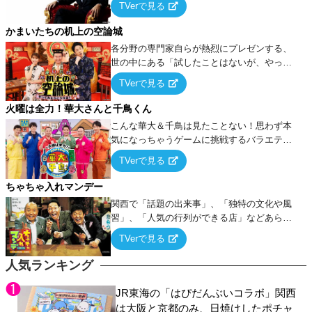
TVerで見る
ケ・歌…など様々なお題で芸人がショートネ
タを競い合う！
かまいたちの机上の空論城
各分野の専門家自らが熱烈にプレゼンする、
世の中にある「試したことはないが、やって
みたらこうなる！…ハズ」という“机上の空
TVerで見る
論”に若手芸人らがカラダを張って挑む！
火曜は全力！華大さんと千鳥くん
こんな華大＆千鳥は見たことない！思わず本
気になっちゃうゲームに挑戦するバラエティ
ー！
TVerで見る
ちゃちゃ入れマンデー
関西で「話題の出来事」、「独特の文化や風
習」、「人気の行列ができる店」などあらゆ
るテーマについて好き放題にちゃちゃを入れ
TVerで見る
ていく関西色を前面に押し出したトークバラ
エティ番組！
人気ランキング
JR東海の「はぴだんぶいコラボ」関西
は大阪と京都のみ、日焼けしたポチャ