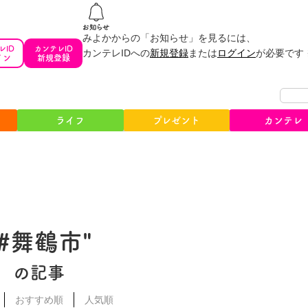
みよかからの「お知らせ」を見るには、
レID
カンテレID
カンテレIDへの
新規登録
または
ログイン
が必要です
イン
新規登録
ライフ
プレゼント
カンテレ
"#舞鶴市"
の記事
おすすめ順
人気順