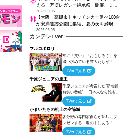
える「万博レガシー継承祭」開催、ミャ
クミャク登場、大屋根リング木材展示も
2026.08.05
【大阪・高槻市】キッチンカー延べ100台
が安満遺跡公園に集結、夏の夜を満喫す
る4日間のグルメイベント
2026.08.05
カンテレTVer
マルコポロリ！
常に「笑い」「おもしろさ」を
追い求めている芸人たちが「芸
能界」という大海原に漕ぎ出で
TVerで見る
て、新たなオモシロ人間を発掘
千原ジュニアの座王
する！
千原ジュニアが考案した“新感覚
お笑い番組”！ 日本人なら誰もが
馴染みのある『イス取りゲー
TVerで見る
ム』をベースに、大喜利・ギャ
かまいたちの机上の空論城
グ・モノボケ・歌…など様々な
お題で芸人がショートネタを競
各分野の専門家自らが熱烈にプ
い合う！
レゼンする、世の中にある「試
したことはないが、やってみた
TVerで見る
らこうなる！…ハズ」という“机