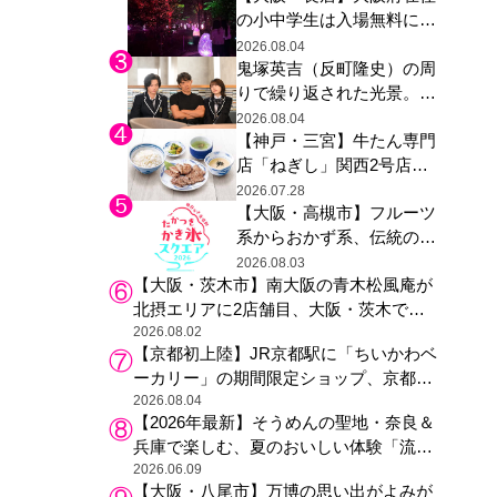
の小中学生は入場無料に、
た駅弁やグッズが登場
チームラボが「夏休みの自
2026.08.04
鬼塚英吉（反町隆史）の周
由研究の課題に」と「ボタ
りで繰り返された光景。ド
ニカルガーデン 大阪」へ招
ラマ『GTO』第３話で光っ
待
2026.08.04
【神戸・三宮】牛たん専門
た演出の巧みさ
店「ねぎし」関西2号店が
登場、ファンら「8月が待
2026.07.28
【大阪・高槻市】フルーツ
ち遠しい」と早くから注目
系からおかず系、伝統の天
然氷まで人気店が集結、高
2026.08.03
【大阪・茨木市】南大阪の青木松風庵が
槻阪急スクエアで「かき
北摂エリアに2店舗目、大阪・茨木で
氷」祭り
も“焼きたて”の月化粧が食べられる
2026.08.02
【京都初上陸】JR京都駅に「ちいかわベ
ーカリー」の期間限定ショップ、京都の
銘菓“おたべ”との限定コラボも
2026.08.04
【2026年最新】そうめんの聖地・奈良＆
兵庫で楽しむ、夏のおいしい体験「流し
そうめん体験」おすすめ3選
2026.06.09
【大阪・八尾市】万博の思い出がよみが