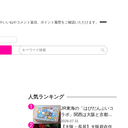
※いいねやコメント返信、ポイント履歴をご確認いただけます。
人気ランキング
JR東海の「はぴだんぶいコ
ラボ」関西は大阪と京都の
み、日焼けしたポチャッコ
2026.07.31
【大阪・長居】大阪府在住
らサンリオキャラが描かれ