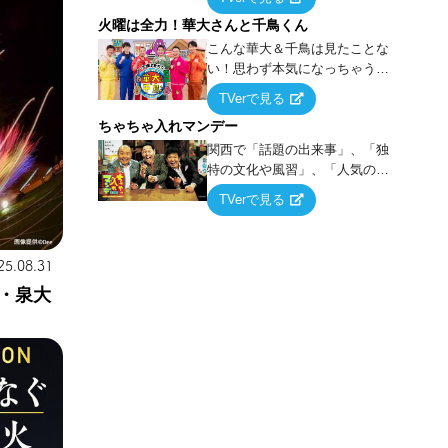
らこうなる！…ハズ」という“机
火曜は全力！華大さんと千鳥くん
上の空論”に若手芸人らがカラダ
を張って挑む！
こんな華大＆千鳥は見たことな
い！思わず本気になっちゃうゲ
ームに挑戦するバラエティー！
TVerで見る
ちゃちゃ入れマンデー
関西で「話題の出来事」、「独
特の文化や風習」、「人気の行
列ができる店」などあらゆるテ
TVerで見る
ーマについて好き放題にちゃち
ゃを入れていく関西色を前面に
押し出したトークバラエティ番
25.08.31
組！
・泉大