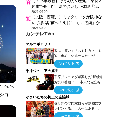
【2026年最新】そうめんの聖地・奈良＆
兵庫で楽しむ、夏のおいしい体験「流し
そうめん体験」おすすめ3選
2026.06.09
【大阪・西淀川】ミャクミャクが阪神な
んば線福駅前へ！9月に「かに道楽」から
阪神沿線の新ランドマークにお引っ越し
2026.08.04
カンテレTVer
マルコポロリ！
常に「笑い」「おもしろさ」を
追い求めている芸人たちが「芸
能界」という大海原に漕ぎ出で
TVerで見る
て、新たなオモシロ人間を発掘
千原ジュニアの座王
する！
千原ジュニアが考案した“新感覚
お笑い番組”！ 日本人なら誰もが
26.04.06
馴染みのある『イス取りゲー
TVerで見る
ム』をベースに、大喜利・ギャ
ショ
かまいたちの机上の空論城
グ・モノボケ・歌…など様々な
お題で芸人がショートネタを競
各分野の専門家自らが熱烈にプ
い合う！
レゼンする、世の中にある「試
したことはないが、やってみた
TVerで見る