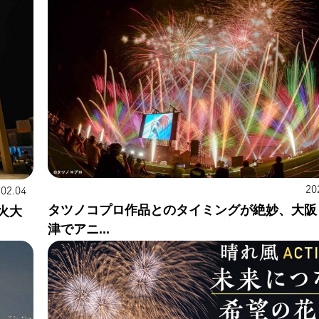
20
.02.04
タツノコプロ作品とのタイミングが絶妙、大阪
火大
津でアニ...