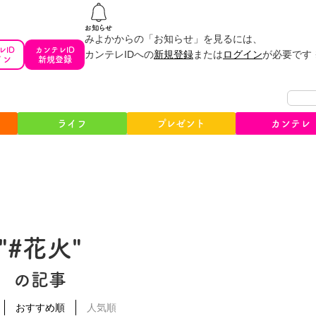
みよかからの「お知らせ」を見るには、
レID
カンテレID
カンテレIDへの
新規登録
または
ログイン
が必要です
イン
新規登録
ライフ
プレゼント
カンテレ
"#花火"
の記事
おすすめ順
人気順