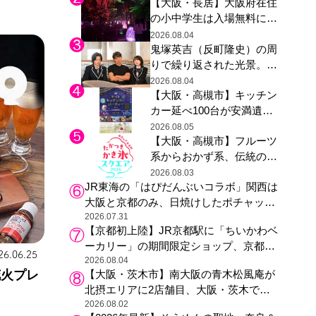
【大阪・長居】大阪府在住
グ木材展示も
の小中学生は入場無料に、
チームラボが「夏休みの自
2026.08.04
鬼塚英吉（反町隆史）の周
由研究の課題に」と「ボタ
りで繰り返された光景。ド
ニカルガーデン 大阪」へ招
ラマ『GTO』第３話で光っ
待
2026.08.04
【大阪・高槻市】キッチン
た演出の巧みさ
カー延べ100台が安満遺跡
公園に集結、夏の夜を満喫
2026.08.05
【大阪・高槻市】フルーツ
する4日間のグルメイベン
系からおかず系、伝統の天
ト
然氷まで人気店が集結、高
2026.08.03
JR東海の「はぴだんぶいコラボ」関西は
槻阪急スクエアで「かき
大阪と京都のみ、日焼けしたポチャッコ
氷」祭り
らサンリオキャラが描かれた駅弁やグッ
2026.07.31
【京都初上陸】JR京都駅に「ちいかわベ
ズが登場
ーカリー」の期間限定ショップ、京都の
26.06.25
銘菓“おたべ”との限定コラボも
2026.08.04
花火プレ
【大阪・茨木市】南大阪の青木松風庵が
北摂エリアに2店舗目、大阪・茨木で
も“焼きたて”の月化粧が食べられる
2026.08.02