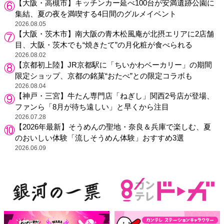
【大阪・高槻市】キッチンカー延べ100台が安満遺跡公園に
集結、夏の夜を満喫する4日間のグルメイベント
2026.08.05
【大阪・茨木市】南大阪の青木松風庵が北摂エリアに2店舗
目、大阪・茨木でも“焼きたて”の月化粧が食べられる
2026.08.02
【京都初上陸】JR京都駅に「ちいかわベーカリー」の期間
限定ショップ、京都の銘菓“おたべ”との限定コラボも
2026.08.04
【神戸・三宮】牛たん専門店「ねぎし」関西2号店が登場、
ファンら「8月が待ち遠しい」と早くから注目
2026.07.28
【2026年最新】そうめんの聖地・奈良＆兵庫で楽しむ、夏
のおいしい体験「流しそうめん体験」おすすめ3選
2026.06.09