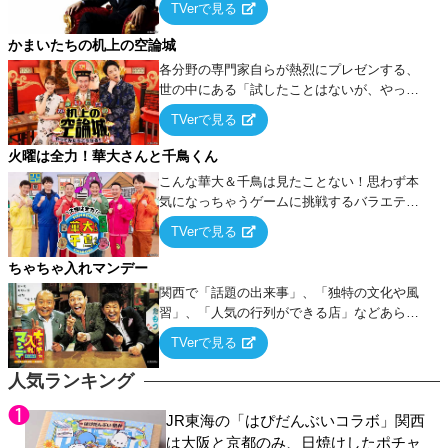
TVerで見る
ケ・歌…など様々なお題で芸人がショートネ
タを競い合う！
かまいたちの机上の空論城
各分野の専門家自らが熱烈にプレゼンする、
世の中にある「試したことはないが、やって
みたらこうなる！…ハズ」という“机上の空
TVerで見る
論”に若手芸人らがカラダを張って挑む！
火曜は全力！華大さんと千鳥くん
こんな華大＆千鳥は見たことない！思わず本
気になっちゃうゲームに挑戦するバラエティ
ー！
TVerで見る
ちゃちゃ入れマンデー
関西で「話題の出来事」、「独特の文化や風
習」、「人気の行列ができる店」などあらゆ
るテーマについて好き放題にちゃちゃを入れ
TVerで見る
ていく関西色を前面に押し出したトークバラ
エティ番組！
人気ランキング
JR東海の「はぴだんぶいコラボ」関西
は大阪と京都のみ、日焼けしたポチャ