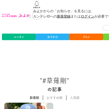
みよかからの「お知らせ」を見るには、
カンテレIDへの
新規登録
または
ログイン
が必要で
エンタメ
おでかけ
グルメ
"#草薙剛"
の記事
新着順
おすすめ順
人気順