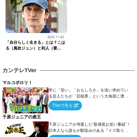
2025.11.03
「自分らしく生きる」とは？こは
る（風吹ジュン）と利人（要...
カンテレTVer
マルコポロリ！
常に「笑い」「おもしろさ」を追い求めてい
る芸人たちが「芸能界」という大海原に漕ぎ
出でて、新たなオモシロ人間を発掘する！
TVerで見る
千原ジュニアの座王
千原ジュニアが考案した“新感覚お笑い番組”！
日本人なら誰もが馴染みのある『イス取りゲ
ーム』をベースに、大喜利・ギャグ・モノボ