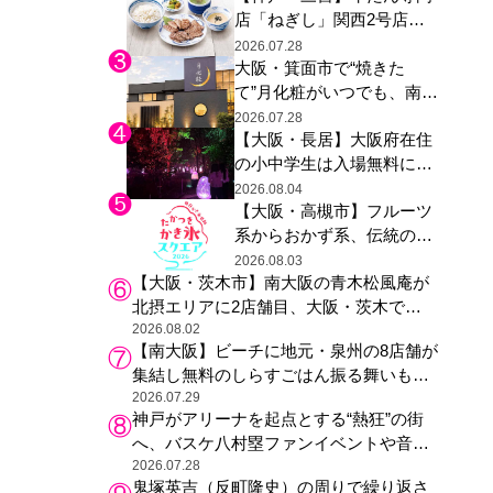
店「ねぎし」関西2号店が
た駅弁やグッズが登場
登場、ファンら「8月が待
2026.07.28
大阪・箕面市で“焼きた
ち遠しい」と早くから注目
て”月化粧がいつでも、南大
阪の青木松風庵が北摂エリ
2026.07.28
【大阪・長居】大阪府在住
アに初進出
の小中学生は入場無料に、
チームラボが「夏休みの自
2026.08.04
【大阪・高槻市】フルーツ
由研究の課題に」と「ボタ
系からおかず系、伝統の天
ニカルガーデン 大阪」へ招
然氷まで人気店が集結、高
待
2026.08.03
【大阪・茨木市】南大阪の青木松風庵が
槻阪急スクエアで「かき
北摂エリアに2店舗目、大阪・茨木で
氷」祭り
も“焼きたて”の月化粧が食べられる
2026.08.02
【南大阪】ビーチに地元・泉州の8店舗が
集結し無料のしらすごはん振る舞いも、
泉南ロングパークの「海のマルシェ」が
2026.07.29
神戸がアリーナを起点とする“熱狂”の街
リニューアル！
へ、バスケ八村塁ファンイベントや音楽
フェスで三宮・ウォーターフロントを活
2026.07.28
鬼塚英吉（反町隆史）の周りで繰り返さ
性化