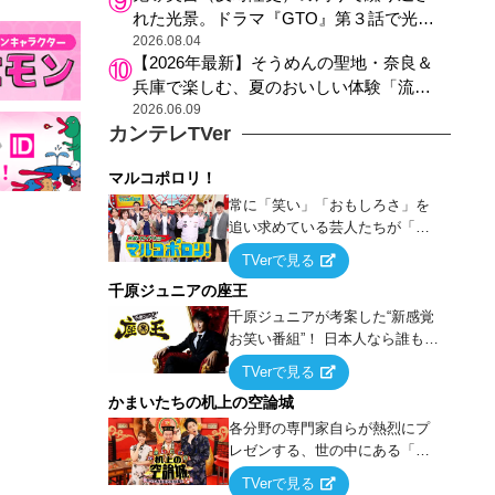
れた光景。ドラマ『GTO』第３話で光っ
た演出の巧みさ
2026.08.04
【2026年最新】そうめんの聖地・奈良＆
兵庫で楽しむ、夏のおいしい体験「流し
そうめん体験」おすすめ3選
2026.06.09
カンテレTVer
マルコポロリ！
常に「笑い」「おもしろさ」を
追い求めている芸人たちが「芸
能界」という大海原に漕ぎ出で
TVerで見る
て、新たなオモシロ人間を発掘
千原ジュニアの座王
する！
千原ジュニアが考案した“新感覚
お笑い番組”！ 日本人なら誰もが
馴染みのある『イス取りゲー
TVerで見る
ム』をベースに、大喜利・ギャ
かまいたちの机上の空論城
グ・モノボケ・歌…など様々な
お題で芸人がショートネタを競
各分野の専門家自らが熱烈にプ
い合う！
レゼンする、世の中にある「試
したことはないが、やってみた
TVerで見る
らこうなる！…ハズ」という“机