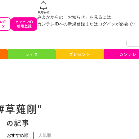
みよかからの「お知らせ」を見るには、
レID
カンテレID
カンテレIDへの
新規登録
または
ログイン
が必要です
イン
新規登録
ライフ
プレゼント
カンテレ
"#草薙剛"
の記事
おすすめ順
人気順