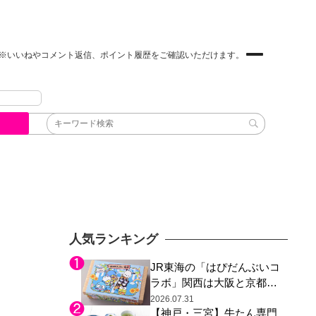
※いいねやコメント返信、ポイント履歴をご確認いただけます。
人気ランキング
JR東海の「はぴだんぶいコ
ラボ」関西は大阪と京都の
み、日焼けしたポチャッコ
2026.07.31
【神戸・三宮】牛たん専門
らサンリオキャラが描かれ