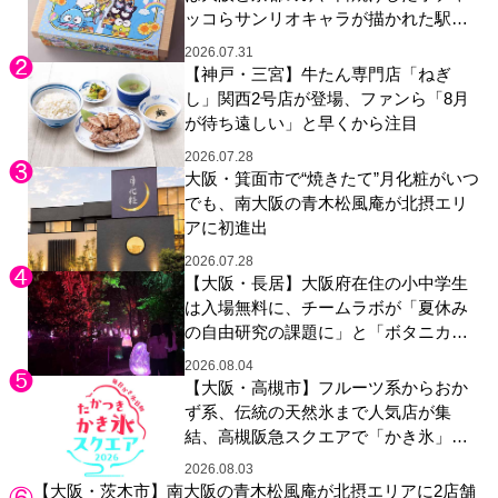
ッコらサンリオキャラが描かれた駅弁
やグッズが登場
2026.07.31
【神戸・三宮】牛たん専門店「ねぎ
し」関西2号店が登場、ファンら「8月
が待ち遠しい」と早くから注目
2026.07.28
大阪・箕面市で“焼きたて”月化粧がいつ
でも、南大阪の青木松風庵が北摂エリ
アに初進出
2026.07.28
【大阪・長居】大阪府在住の小中学生
は入場無料に、チームラボが「夏休み
の自由研究の課題に」と「ボタニカル
ガーデン 大阪」へ招待
2026.08.04
【大阪・高槻市】フルーツ系からおか
ず系、伝統の天然氷まで人気店が集
結、高槻阪急スクエアで「かき氷」祭
り
2026.08.03
【大阪・茨木市】南大阪の青木松風庵が北摂エリアに2店舗