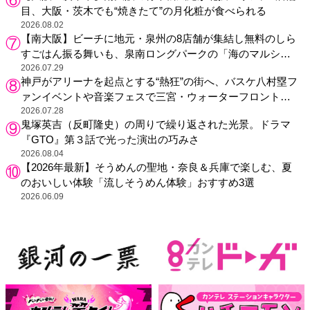
目、大阪・茨木でも“焼きたて”の月化粧が食べられる
2026.08.02
【南大阪】ビーチに地元・泉州の8店舗が集結し無料のしら
すごはん振る舞いも、泉南ロングパークの「海のマルシ
ェ」がリニューアル！
2026.07.29
神戸がアリーナを起点とする“熱狂”の街へ、バスケ八村塁フ
ァンイベントや音楽フェスで三宮・ウォーターフロントを
活性化
2026.07.28
鬼塚英吉（反町隆史）の周りで繰り返された光景。ドラマ
『GTO』第３話で光った演出の巧みさ
2026.08.04
【2026年最新】そうめんの聖地・奈良＆兵庫で楽しむ、夏
のおいしい体験「流しそうめん体験」おすすめ3選
2026.06.09