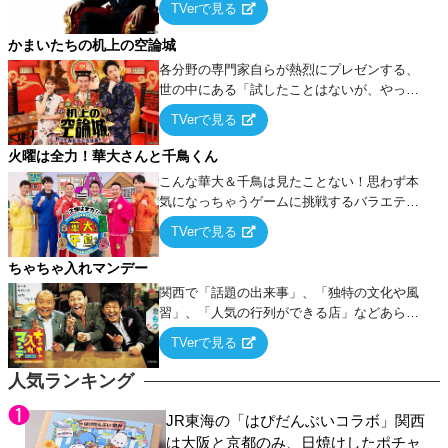
TVerで見る
ケ・歌…など様々なお題で芸人がショートネ
タを競い合う！
かまいたちの机上の空論城
各分野の専門家自らが熱烈にプレゼンする、
世の中にある「試したことはないが、やって
みたらこうなる！…ハズ」という“机上の空
TVerで見る
論”に若手芸人らがカラダを張って挑む！
火曜は全力！華大さんと千鳥くん
こんな華大＆千鳥は見たことない！思わず本
気になっちゃうゲームに挑戦するバラエティ
ー！
TVerで見る
ちゃちゃ入れマンデー
関西で「話題の出来事」、「独特の文化や風
習」、「人気の行列ができる店」などあらゆ
るテーマについて好き放題にちゃちゃを入れ
TVerで見る
ていく関西色を前面に押し出したトークバラ
エティ番組！
人気ランキング
JR東海の「はぴだんぶいコラボ」関西
は大阪と京都のみ、日焼けしたポチャ