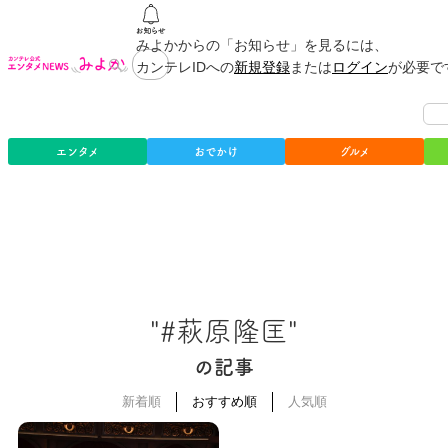
みよかからの「お知らせ」を見るには、
カンテレIDへの
新規登録
または
ログイン
が必要で
エンタメ
おでかけ
グルメ
"#萩原隆匡"
の記事
新着順
おすすめ順
人気順