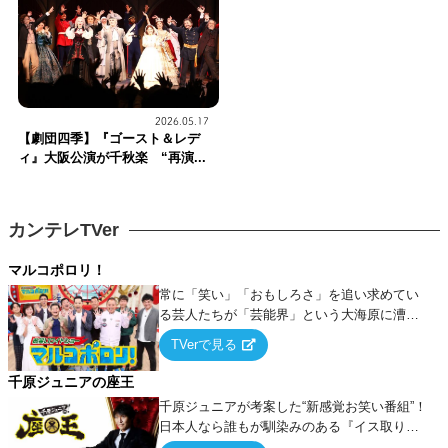
2026.05.17
【劇団四季】『ゴースト＆レデ
ィ』大阪公演が千秋楽 “再演...
カンテレTVer
マルコポロリ！
常に「笑い」「おもしろさ」を追い求めてい
る芸人たちが「芸能界」という大海原に漕ぎ
出でて、新たなオモシロ人間を発掘する！
TVerで見る
千原ジュニアの座王
千原ジュニアが考案した“新感覚お笑い番組”！
日本人なら誰もが馴染みのある『イス取りゲ
ーム』をベースに、大喜利・ギャグ・モノボ