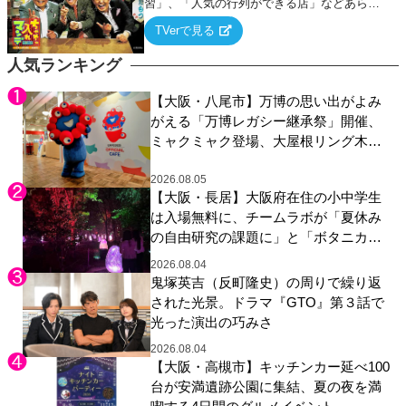
習」、「人気の行列ができる店」などあらゆ
るテーマについて好き放題にちゃちゃを入れ
TVerで見る
ていく関西色を前面に押し出したトークバラ
エティ番組！
人気ランキング
【大阪・八尾市】万博の思い出がよみ
がえる「万博レガシー継承祭」開催、
ミャクミャク登場、大屋根リング木材
展示も
2026.08.05
【大阪・長居】大阪府在住の小中学生
は入場無料に、チームラボが「夏休み
の自由研究の課題に」と「ボタニカル
ガーデン 大阪」へ招待
2026.08.04
鬼塚英吉（反町隆史）の周りで繰り返
された光景。ドラマ『GTO』第３話で
光った演出の巧みさ
2026.08.04
【大阪・高槻市】キッチンカー延べ100
台が安満遺跡公園に集結、夏の夜を満