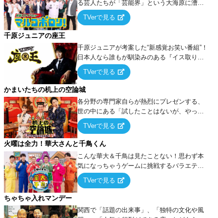
る芸人たちが「芸能界」という大海原に漕ぎ
出でて、新たなオモシロ人間を発掘する！
TVerで見る
千原ジュニアの座王
千原ジュニアが考案した“新感覚お笑い番組”！
日本人なら誰もが馴染みのある『イス取りゲ
ーム』をベースに、大喜利・ギャグ・モノボ
TVerで見る
ケ・歌…など様々なお題で芸人がショートネ
タを競い合う！
かまいたちの机上の空論城
各分野の専門家自らが熱烈にプレゼンする、
世の中にある「試したことはないが、やって
みたらこうなる！…ハズ」という“机上の空
TVerで見る
論”に若手芸人らがカラダを張って挑む！
火曜は全力！華大さんと千鳥くん
こんな華大＆千鳥は見たことない！思わず本
気になっちゃうゲームに挑戦するバラエティ
ー！
TVerで見る
ちゃちゃ入れマンデー
関西で「話題の出来事」、「独特の文化や風