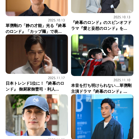
2025.10.13
2025.10.13
『終幕のロンド』のスピンオフド
草彅剛の「静の才能」光る『終幕
ラマ『愛と妄想のロンド』を...
のロンド』「カップ麺」で表...
2025.11.17
2025.11.10
日本トレンド1位に！『終幕のロ
本音を打ち明けられない…草彅剛
ンド』 御厨家御曹司・利人...
主演ドラマ『終幕のロンド』...