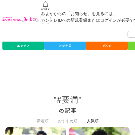
みよかからの「お知らせ」を見るには、
カンテレIDへの
新規登録
または
ログイン
が必要で
エンタメ
おでかけ
グルメ
"#要潤"
の記事
新着順
おすすめ順
人気順