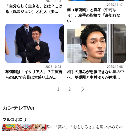
2025.11.03
2025.11.17
「自分らしく生きる」とは？こは
樹（草彅剛）と真琴（中村ゆ
る（風吹ジュン）と利人（要...
り）、左手の指輪で「裏切れな
い...
2025.10.03
2025.12.08
草彅剛は「イタリア人」？主演自
相手の痛みが想像できない世の中
らのMCで会見は大盛り上が...
へ。草彅剛と中村ゆりが体現...
1
2
カンテレTVer
マルコポロリ！
常に「笑い」「おもしろさ」を追い求めてい