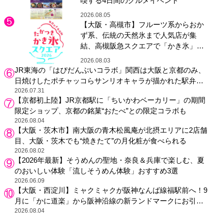
喫する4日間のグルメイベント
2026.08.05
【大阪・高槻市】フルーツ系からおか
ず系、伝統の天然氷まで人気店が集
結、高槻阪急スクエアで「かき氷」祭
り
2026.08.03
JR東海の「はぴだんぶいコラボ」関西は大阪と京都のみ、
日焼けしたポチャッコらサンリオキャラが描かれた駅弁や
グッズが登場
2026.07.31
【京都初上陸】JR京都駅に「ちいかわベーカリー」の期間
限定ショップ、京都の銘菓“おたべ”との限定コラボも
2026.08.04
【大阪・茨木市】南大阪の青木松風庵が北摂エリアに2店舗
目、大阪・茨木でも“焼きたて”の月化粧が食べられる
2026.08.02
【2026年最新】そうめんの聖地・奈良＆兵庫で楽しむ、夏
のおいしい体験「流しそうめん体験」おすすめ3選
2026.06.09
【大阪・西淀川】ミャクミャクが阪神なんば線福駅前へ！9
月に「かに道楽」から阪神沿線の新ランドマークにお引っ
越し
2026.08.04