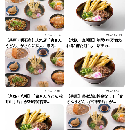
2026.07.14
2026.07.13
【兵庫・明石市】人気店「資さん
【大阪・淀川区】年間680万個売
うどん」がさらに拡大、県内...
れる“ぼた餅”も！駅チカ...
2026.06.01
2026.06.01
【京都・八幡】「資さんうどん 松
【兵庫】深夜追加料金なし！「資
井山手店」が24時間営業...
さんうどん 西宮神楽店」が...