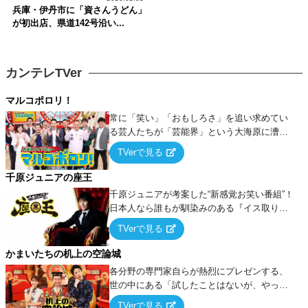
兵庫・伊丹市に「資さんうどん」
が初出店、県道142号沿い...
カンテレTVer
マルコポロリ！
常に「笑い」「おもしろさ」を追い求めてい
る芸人たちが「芸能界」という大海原に漕ぎ
出でて、新たなオモシロ人間を発掘する！
TVerで見る
千原ジュニアの座王
千原ジュニアが考案した“新感覚お笑い番組”！
日本人なら誰もが馴染みのある『イス取りゲ
ーム』をベースに、大喜利・ギャグ・モノボ
TVerで見る
ケ・歌…など様々なお題で芸人がショートネ
タを競い合う！
かまいたちの机上の空論城
各分野の専門家自らが熱烈にプレゼンする、
世の中にある「試したことはないが、やって
みたらこうなる！…ハズ」という“机上の空
TVerで見る