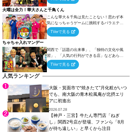
論”に若手芸人らがカラダを張って挑む！
火曜は全力！華大さんと千鳥くん
こんな華大＆千鳥は見たことない！思わず本
気になっちゃうゲームに挑戦するバラエティ
ー！
TVerで見る
ちゃちゃ入れマンデー
関西で「話題の出来事」、「独特の文化や風
習」、「人気の行列ができる店」などあらゆ
るテーマについて好き放題にちゃちゃを入れ
TVerで見る
ていく関西色を前面に押し出したトークバラ
エティ番組！
人気ランキング
大阪・箕面市で“焼きたて”月化粧がいつ
でも、南大阪の青木松風庵が北摂エリ
アに初進出
2026.07.28
【神戸・三宮】牛たん専門店「ねぎ
し」関西2号店が登場、ファンら「8月
が待ち遠しい」と早くから注目