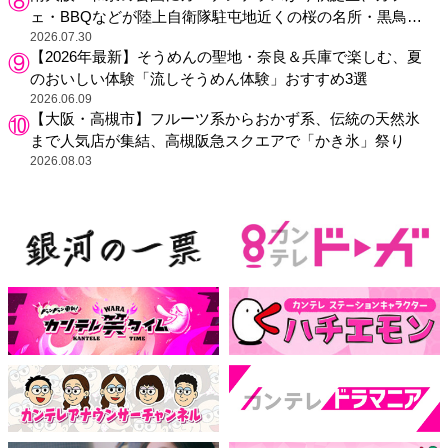
ェ・BBQなどが陸上自衛隊駐屯地近くの桜の名所・黒鳥山
公園に
2026.07.30
【2026年最新】そうめんの聖地・奈良＆兵庫で楽しむ、夏
のおいしい体験「流しそうめん体験」おすすめ3選
2026.06.09
【大阪・高槻市】フルーツ系からおかず系、伝統の天然氷
まで人気店が集結、高槻阪急スクエアで「かき氷」祭り
2026.08.03