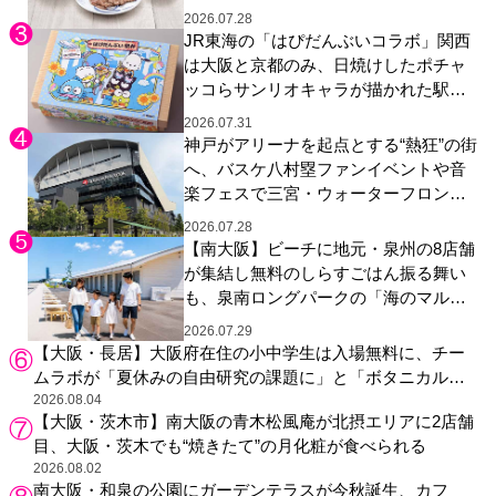
2026.07.28
JR東海の「はぴだんぶいコラボ」関西
は大阪と京都のみ、日焼けしたポチャ
ッコらサンリオキャラが描かれた駅弁
やグッズが登場
2026.07.31
神戸がアリーナを起点とする“熱狂”の街
へ、バスケ八村塁ファンイベントや音
楽フェスで三宮・ウォーターフロント
を活性化
2026.07.28
【南大阪】ビーチに地元・泉州の8店舗
が集結し無料のしらすごはん振る舞い
も、泉南ロングパークの「海のマルシ
ェ」がリニューアル！
2026.07.29
【大阪・長居】大阪府在住の小中学生は入場無料に、チー
ムラボが「夏休みの自由研究の課題に」と「ボタニカルガ
ーデン 大阪」へ招待
2026.08.04
【大阪・茨木市】南大阪の青木松風庵が北摂エリアに2店舗
目、大阪・茨木でも“焼きたて”の月化粧が食べられる
2026.08.02
南大阪・和泉の公園にガーデンテラスが今秋誕生、カフ