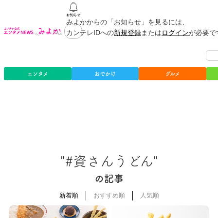
みよかからの「お知らせ」を見るには、
カンテレIDへの
新規登録
または
ログイン
が必要で
エンタメ
おでかけ
グルメ
"#資さんうどん"
の記事
新着順
おすすめ順
人気順