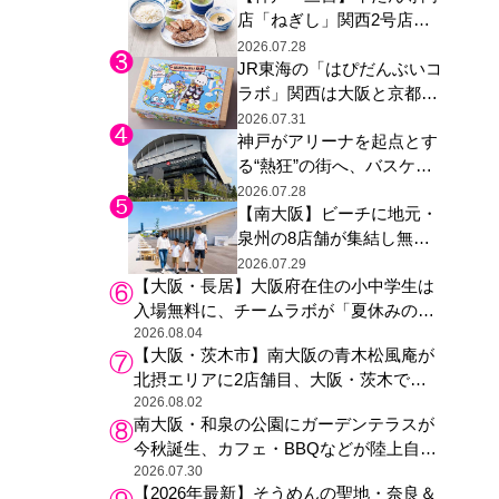
店「ねぎし」関西2号店が
登場、ファンら「8月が待
2026.07.28
JR東海の「はぴだんぶいコ
ち遠しい」と早くから注目
ラボ」関西は大阪と京都の
み、日焼けしたポチャッコ
2026.07.31
神戸がアリーナを起点とす
らサンリオキャラが描かれ
る“熱狂”の街へ、バスケ八
た駅弁やグッズが登場
村塁ファンイベントや音楽
2026.07.28
【南大阪】ビーチに地元・
フェスで三宮・ウォーター
泉州の8店舗が集結し無料
フロントを活性化
のしらすごはん振る舞い
2026.07.29
【大阪・長居】大阪府在住の小中学生は
も、泉南ロングパークの
入場無料に、チームラボが「夏休みの自
「海のマルシェ」がリニュ
由研究の課題に」と「ボタニカルガーデ
2026.08.04
ーアル！
【大阪・茨木市】南大阪の青木松風庵が
ン 大阪」へ招待
北摂エリアに2店舗目、大阪・茨木で
も“焼きたて”の月化粧が食べられる
2026.08.02
南大阪・和泉の公園にガーデンテラスが
今秋誕生、カフェ・BBQなどが陸上自衛
隊駐屯地近くの桜の名所・黒鳥山公園に
2026.07.30
【2026年最新】そうめんの聖地・奈良＆