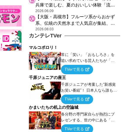
兵庫で楽しむ、夏のおいしい体験「流し
そうめん体験」おすすめ3選
2026.06.09
【大阪・高槻市】フルーツ系からおかず
系、伝統の天然氷まで人気店が集結、高
槻阪急スクエアで「かき氷」祭り
2026.08.03
カンテレTVer
マルコポロリ！
常に「笑い」「おもしろさ」を
追い求めている芸人たちが「芸
能界」という大海原に漕ぎ出で
TVerで見る
て、新たなオモシロ人間を発掘
千原ジュニアの座王
する！
千原ジュニアが考案した“新感覚
お笑い番組”！ 日本人なら誰もが
馴染みのある『イス取りゲー
TVerで見る
ム』をベースに、大喜利・ギャ
かまいたちの机上の空論城
グ・モノボケ・歌…など様々な
お題で芸人がショートネタを競
各分野の専門家自らが熱烈にプ
い合う！
レゼンする、世の中にある「試
したことはないが、やってみた
TVerで見る
らこうなる！…ハズ」という“机