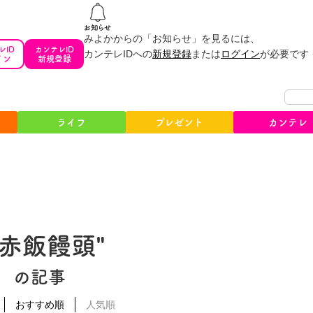
みよかからの「お知らせ」を見るには、
レID
カンテレID
カンテレIDへの
新規登録
または
ログイン
が必要です
イン
新規登録
ライフ
プレゼント
カンテレ
#赤飯饅頭"
の記事
おすすめ順
人気順