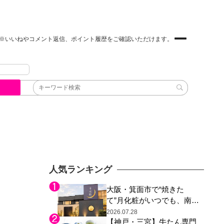
※いいねやコメント返信、ポイント履歴をご確認いただけます。
人気ランキング
大阪・箕面市で“焼きた
て”月化粧がいつでも、南大
阪の青木松風庵が北摂エリ
2026.07.28
【神戸・三宮】牛たん専門
アに初進出