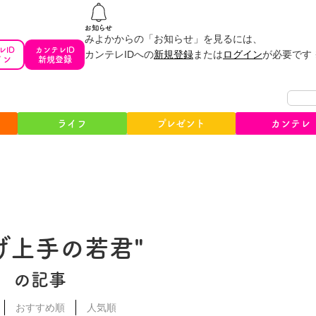
みよかからの「お知らせ」を見るには、
レID
カンテレID
カンテレIDへの
新規登録
または
ログイン
が必要です
イン
新規登録
ライフ
プレゼント
カンテレ
げ上手の若君"
の記事
おすすめ順
人気順