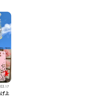
.03.17
逃げ上