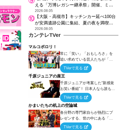
える「万博レガシー継承祭」開催、ミャ
クミャク登場、大屋根リング木材展示も
2026.08.05
【大阪・高槻市】キッチンカー延べ100台
が安満遺跡公園に集結、夏の夜を満喫す
る4日間のグルメイベント
2026.08.05
カンテレTVer
マルコポロリ！
常に「笑い」「おもしろさ」を
追い求めている芸人たちが「芸
能界」という大海原に漕ぎ出で
TVerで見る
て、新たなオモシロ人間を発掘
千原ジュニアの座王
する！
千原ジュニアが考案した“新感覚
お笑い番組”！ 日本人なら誰もが
馴染みのある『イス取りゲー
TVerで見る
ム』をベースに、大喜利・ギャ
かまいたちの机上の空論城
グ・モノボケ・歌…など様々な
お題で芸人がショートネタを競
各分野の専門家自らが熱烈にプ
い合う！
レゼンする、世の中にある「試
したことはないが、やってみた
TVerで見る
らこうなる！…ハズ」という“机