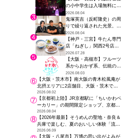
の小中学生は入場無料に、
た駅弁やグッズが登場
チームラボが「夏休みの自
2026.08.04
鬼塚英吉（反町隆史）の周
由研究の課題に」と「ボタ
りで繰り返された光景。ド
ニカルガーデン 大阪」へ招
ラマ『GTO』第３話で光っ
待
2026.08.04
【神戸・三宮】牛たん専門
た演出の巧みさ
店「ねぎし」関西2号店が
登場、ファンら「8月が待
2026.07.28
【大阪・高槻市】フルーツ
ち遠しい」と早くから注目
系からおかず系、伝統の天
然氷まで人気店が集結、高
2026.08.03
【大阪・茨木市】南大阪の青木松風庵が
槻阪急スクエアで「かき
北摂エリアに2店舗目、大阪・茨木で
氷」祭り
も“焼きたて”の月化粧が食べられる
2026.08.02
【京都初上陸】JR京都駅に「ちいかわベ
ーカリー」の期間限定ショップ、京都の
銘菓“おたべ”との限定コラボも
2026.08.04
【2026年最新】そうめんの聖地・奈良＆
兵庫で楽しむ、夏のおいしい体験「流し
そうめん体験」おすすめ3選
2026.06.09
【大阪・八尾市】万博の思い出がよみが