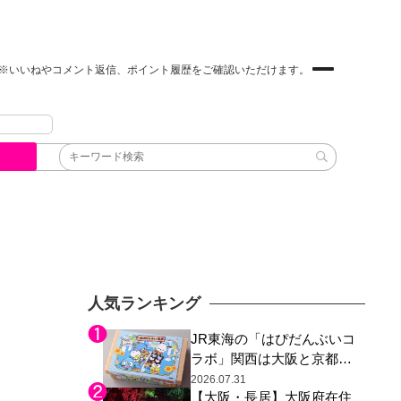
※いいねやコメント返信、ポイント履歴をご確認いただけます。
人気ランキング
JR東海の「はぴだんぶいコ
ラボ」関西は大阪と京都の
み、日焼けしたポチャッコ
2026.07.31
【大阪・長居】大阪府在住
らサンリオキャラが描かれ