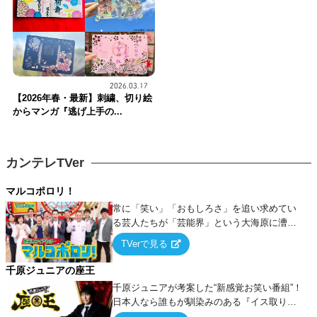
2026.03.17
【2026年春・最新】刺繍、切り絵
からマンガ『逃げ上手の...
カンテレTVer
マルコポロリ！
常に「笑い」「おもしろさ」を追い求めてい
る芸人たちが「芸能界」という大海原に漕ぎ
出でて、新たなオモシロ人間を発掘する！
TVerで見る
千原ジュニアの座王
千原ジュニアが考案した“新感覚お笑い番組”！
日本人なら誰もが馴染みのある『イス取りゲ
ーム』をベースに、大喜利・ギャグ・モノボ