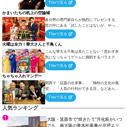
TVerで見る
ケ・歌…など様々なお題で芸人がショートネ
タを競い合う！
かまいたちの机上の空論城
各分野の専門家自らが熱烈にプレゼンする、
世の中にある「試したことはないが、やって
みたらこうなる！…ハズ」という“机上の空
TVerで見る
論”に若手芸人らがカラダを張って挑む！
火曜は全力！華大さんと千鳥くん
こんな華大＆千鳥は見たことない！思わず本
気になっちゃうゲームに挑戦するバラエティ
ー！
TVerで見る
ちゃちゃ入れマンデー
関西で「話題の出来事」、「独特の文化や風
習」、「人気の行列ができる店」などあらゆ
るテーマについて好き放題にちゃちゃを入れ
TVerで見る
ていく関西色を前面に押し出したトークバラ
エティ番組！
人気ランキング
大阪・箕面市で“焼きたて”月化粧がいつ
でも、南大阪の青木松風庵が北摂エリ