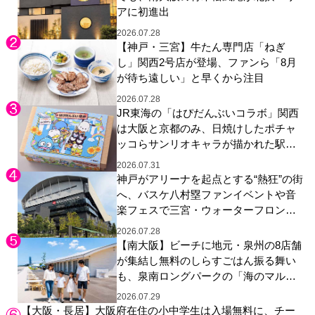
アに初進出
2026.07.28
【神戸・三宮】牛たん専門店「ねぎ
し」関西2号店が登場、ファンら「8月
が待ち遠しい」と早くから注目
2026.07.28
JR東海の「はぴだんぶいコラボ」関西
は大阪と京都のみ、日焼けしたポチャ
ッコらサンリオキャラが描かれた駅弁
やグッズが登場
2026.07.31
神戸がアリーナを起点とする“熱狂”の街
へ、バスケ八村塁ファンイベントや音
楽フェスで三宮・ウォーターフロント
を活性化
2026.07.28
【南大阪】ビーチに地元・泉州の8店舗
が集結し無料のしらすごはん振る舞い
も、泉南ロングパークの「海のマルシ
ェ」がリニューアル！
2026.07.29
【大阪・長居】大阪府在住の小中学生は入場無料に、チー