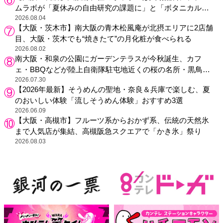
ムラボが「夏休みの自由研究の課題に」と「ボタニカルガ
ーデン 大阪」へ招待
2026.08.04
【大阪・茨木市】南大阪の青木松風庵が北摂エリアに2店舗
目、大阪・茨木でも“焼きたて”の月化粧が食べられる
2026.08.02
南大阪・和泉の公園にガーデンテラスが今秋誕生、カフ
ェ・BBQなどが陸上自衛隊駐屯地近くの桜の名所・黒鳥山
公園に
2026.07.30
【2026年最新】そうめんの聖地・奈良＆兵庫で楽しむ、夏
のおいしい体験「流しそうめん体験」おすすめ3選
2026.06.09
【大阪・高槻市】フルーツ系からおかず系、伝統の天然氷
まで人気店が集結、高槻阪急スクエアで「かき氷」祭り
2026.08.03