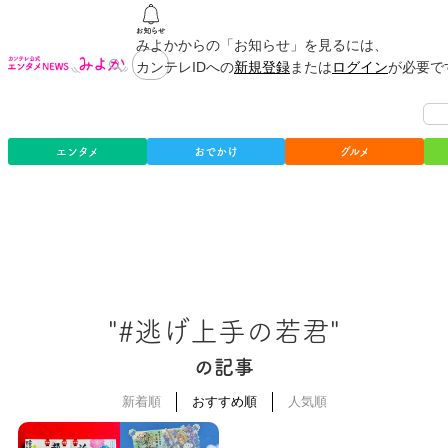
みよかからの「お知らせ」を見るには、
カンテレIDへの
新規登録
または
ログイン
が必要で
エンタメ
おでかけ
グルメ
"#逃げ上手の若君"
の記事
新着順
おすすめ順
人気順