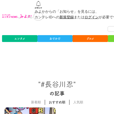
みよかからの「お知らせ」を見るには、
カンテレIDへの
新規登録
または
ログイン
が必要で
エンタメ
おでかけ
グルメ
"#長谷川忍"
の記事
新着順
おすすめ順
人気順