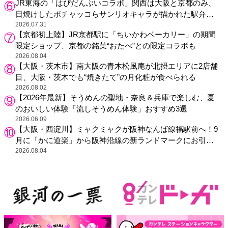
JR東海の「はぴだんぶいコラボ」関西は大阪と京都のみ、
日焼けしたポチャッコらサンリオキャラが描かれた駅弁や
グッズが登場
2026.07.31
【京都初上陸】JR京都駅に「ちいかわベーカリー」の期間
限定ショップ、京都の銘菓“おたべ”との限定コラボも
2026.08.04
【大阪・茨木市】南大阪の青木松風庵が北摂エリアに2店舗
目、大阪・茨木でも“焼きたて”の月化粧が食べられる
2026.08.02
【2026年最新】そうめんの聖地・奈良＆兵庫で楽しむ、夏
のおいしい体験「流しそうめん体験」おすすめ3選
2026.06.09
【大阪・西淀川】ミャクミャクが阪神なんば線福駅前へ！9
月に「かに道楽」から阪神沿線の新ランドマークにお引っ
越し
2026.08.04