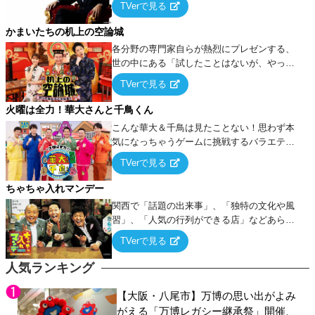
TVerで見る
ケ・歌…など様々なお題で芸人がショートネ
タを競い合う！
かまいたちの机上の空論城
各分野の専門家自らが熱烈にプレゼンする、
世の中にある「試したことはないが、やって
みたらこうなる！…ハズ」という“机上の空
TVerで見る
論”に若手芸人らがカラダを張って挑む！
火曜は全力！華大さんと千鳥くん
こんな華大＆千鳥は見たことない！思わず本
気になっちゃうゲームに挑戦するバラエティ
ー！
TVerで見る
ちゃちゃ入れマンデー
関西で「話題の出来事」、「独特の文化や風
習」、「人気の行列ができる店」などあらゆ
るテーマについて好き放題にちゃちゃを入れ
TVerで見る
ていく関西色を前面に押し出したトークバラ
エティ番組！
人気ランキング
【大阪・八尾市】万博の思い出がよみ
がえる「万博レガシー継承祭」開催、