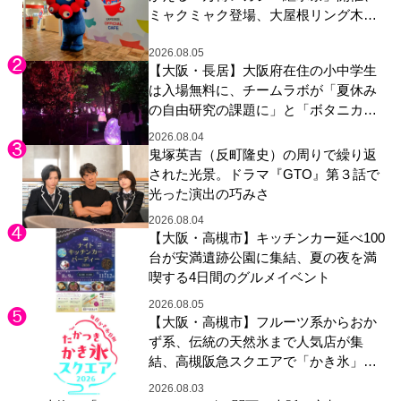
ミャクミャク登場、大屋根リング木材
展示も
2026.08.05
【大阪・長居】大阪府在住の小中学生
は入場無料に、チームラボが「夏休み
の自由研究の課題に」と「ボタニカル
ガーデン 大阪」へ招待
2026.08.04
鬼塚英吉（反町隆史）の周りで繰り返
された光景。ドラマ『GTO』第３話で
光った演出の巧みさ
2026.08.04
【大阪・高槻市】キッチンカー延べ100
台が安満遺跡公園に集結、夏の夜を満
喫する4日間のグルメイベント
2026.08.05
【大阪・高槻市】フルーツ系からおか
ず系、伝統の天然氷まで人気店が集
結、高槻阪急スクエアで「かき氷」祭
り
2026.08.03