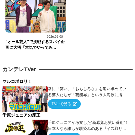
2026.05.05
“オール芸人”で挑戦するスパイ企
画に大悟「本気でやってみ...
カンテレTVer
マルコポロリ！
常に「笑い」「おもしろさ」を追い求めてい
る芸人たちが「芸能界」という大海原に漕ぎ
出でて、新たなオモシロ人間を発掘する！
TVerで見る
千原ジュニアの座王
千原ジュニアが考案した“新感覚お笑い番組”！
日本人なら誰もが馴染みのある『イス取りゲ
ーム』をベースに、大喜利・ギャグ・モノボ