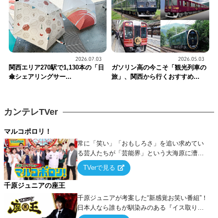
2026.07.03
2026.05.03
関西エリア270駅で1,130本の「日
ガソリン高の今こそ「観光列車の
傘シェアリングサー...
旅」、関西から行くおすすめ...
カンテレTVer
マルコポロリ！
常に「笑い」「おもしろさ」を追い求めてい
る芸人たちが「芸能界」という大海原に漕ぎ
出でて、新たなオモシロ人間を発掘する！
TVerで見る
千原ジュニアの座王
千原ジュニアが考案した“新感覚お笑い番組”！
日本人なら誰もが馴染みのある『イス取りゲ
ーム』をベースに、大喜利・ギャグ・モノボ