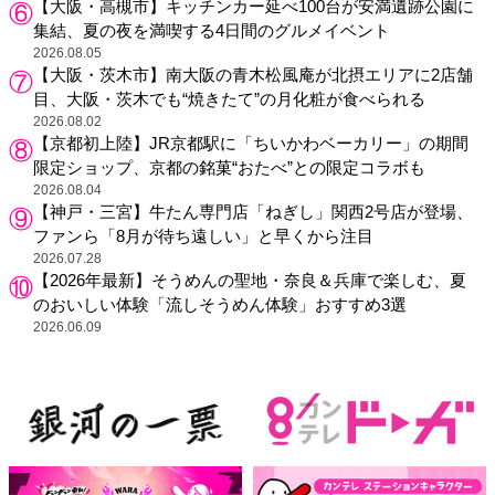
【大阪・高槻市】キッチンカー延べ100台が安満遺跡公園に
集結、夏の夜を満喫する4日間のグルメイベント
2026.08.05
【大阪・茨木市】南大阪の青木松風庵が北摂エリアに2店舗
目、大阪・茨木でも“焼きたて”の月化粧が食べられる
2026.08.02
【京都初上陸】JR京都駅に「ちいかわベーカリー」の期間
限定ショップ、京都の銘菓“おたべ”との限定コラボも
2026.08.04
【神戸・三宮】牛たん専門店「ねぎし」関西2号店が登場、
ファンら「8月が待ち遠しい」と早くから注目
2026.07.28
【2026年最新】そうめんの聖地・奈良＆兵庫で楽しむ、夏
のおいしい体験「流しそうめん体験」おすすめ3選
2026.06.09