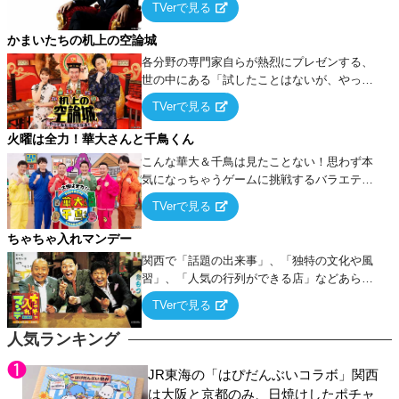
TVerで見る
ケ・歌…など様々なお題で芸人がショートネ
タを競い合う！
かまいたちの机上の空論城
各分野の専門家自らが熱烈にプレゼンする、
世の中にある「試したことはないが、やって
みたらこうなる！…ハズ」という“机上の空
TVerで見る
論”に若手芸人らがカラダを張って挑む！
火曜は全力！華大さんと千鳥くん
こんな華大＆千鳥は見たことない！思わず本
気になっちゃうゲームに挑戦するバラエティ
ー！
TVerで見る
ちゃちゃ入れマンデー
関西で「話題の出来事」、「独特の文化や風
習」、「人気の行列ができる店」などあらゆ
るテーマについて好き放題にちゃちゃを入れ
TVerで見る
ていく関西色を前面に押し出したトークバラ
エティ番組！
人気ランキング
JR東海の「はぴだんぶいコラボ」関西
は大阪と京都のみ、日焼けしたポチャ