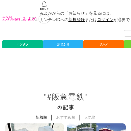
みよかからの「お知らせ」を見るには、
カンテレIDへの
新規登録
または
ログイン
が必要で
エンタメ
おでかけ
グルメ
"#阪急電鉄"
の記事
新着順
おすすめ順
人気順